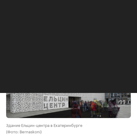
знает, что такое Дом Наркомфина и чем он
прекрасен. Вся современная архитектура вышла
из нашего авангарда, это написано в любом
учебнике по истории архитектуры.
Здание Ельцин-центра в Екатеринбурге
(Фото: Bernaskoni)