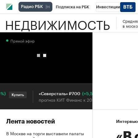
Подписка на РБК
Инвестиции
НЕДВИЖИМОСТЬ
Средняя
РБК Вино
Спорт
Школа управления
в моско
Национальные проекты
Город
Стил
Прямой эфир
Кредитные рейтинги
Франшизы
Га
Проверка контрагентов
Политика
Э
(+5,55%)
«Северсталь» ₽700
НОВ
Купить
Купить
прогноз КИТ Финанс к 20.07.27
прог
Лента новостей
Интервью
В Москве на торги выставили палаты
«В 