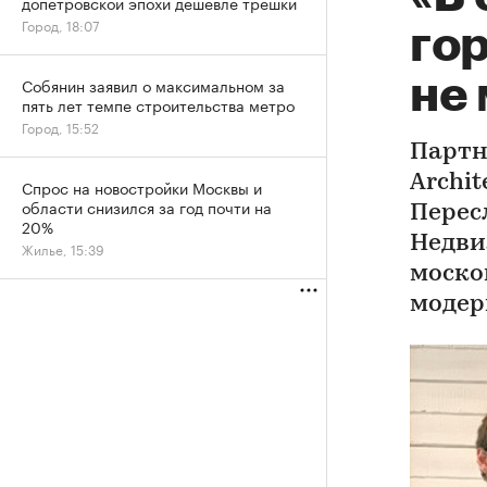
допетровской эпохи дешевле трешки
Город, 18:07
гор
не 
Собянин заявил о максимальном за
пять лет темпе строительства метро
Город, 15:52
Партн
Archi
Спрос на новостройки Москвы и
области снизился за год почти на
Перес
20%
Недви
Жилье, 15:39
моско
модер