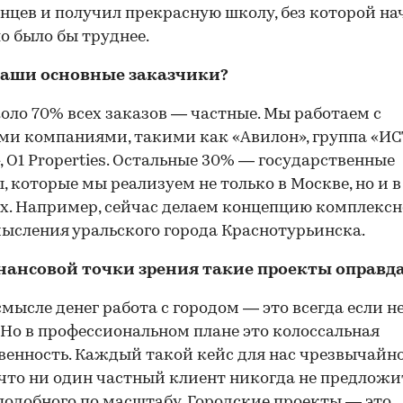
нцев и получил прекрасную школу, без которой на
ло было бы труднее.
ваши основные заказчики?
оло 70% всех заказов — частные. Мы работаем с
и компаниями, такими как «Авилон», группа «ИС
, О1 Properties. Остальные 30% — государственные
, которые мы реализуем не только в Москве, но и в
х. Например, сейчас делаем концепцию комплексн
ысления уральского города Краснотурьинска.
нансовой точки зрения такие проекты оправд
смысле денег работа с городом — это всегда если н
. Но в профессиональном плане это колоссальная
венность. Каждый такой кейс для нас чрезвычайно
что ни один частный клиент никогда не предложи
подобного по масштабу. Городские проекты — это