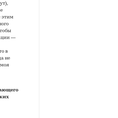
т),
ле
с этим
ного
чтобы
нации —
то в
да не
 моя
нающего
ских