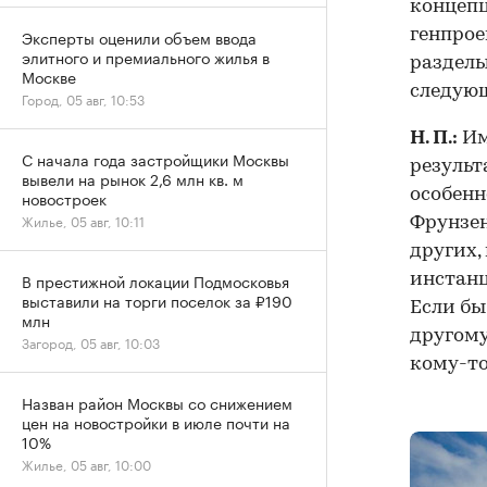
концепц
генпрое
Эксперты оценили объем ввода
элитного и премиального жилья в
разделы
Москве
следующ
Город, 05 авг, 10:53
Н. П.:
Им
С начала года застройщики Москвы
результ
вывели на рынок 2,6 млн кв. м
особенн
новостроек
Жилье, 05 авг, 10:11
Фрунзен
других,
В престижной локации Подмосковья
инстанц
выставили на торги поселок за ₽190
Если бы
млн
другому
Загород, 05 авг, 10:03
кому-то
Назван район Москвы со снижением
цен на новостройки в июле почти на
10%
Жилье, 05 авг, 10:00