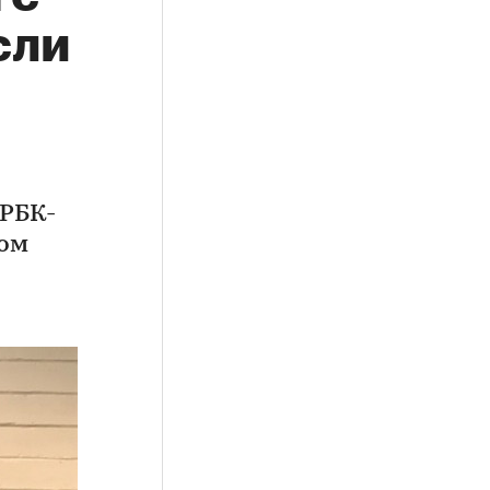
сли
«РБК-
вом