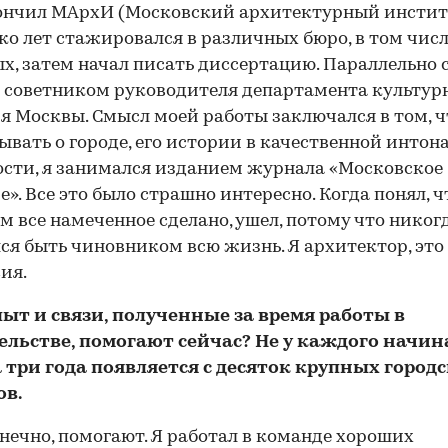
ончил МАрхИ (Московский архитектурный институ
ко лет стажировался в различных бюро, в том чис
х, затем начал писать диссертацию. Параллельно 
 советником руководителя департамента культур
я Москвы. Смысл моей работы заключался в том, 
ывать о городе, его истории в качественной инто
ости, я занимался изданием журнала «Московское
е». Все это было страшно интересно. Когда понял, ч
м все намеченное сделано, ушел, потому что никог
ся быть чиновником всю жизнь. Я архитектор, это
ия.
ыт и связи, полученные за время работы в
ельстве, помогают сейчас? Не у каждого начи
 три года появляется с десяток крупных город
ов.
нечно, помогают. Я работал в команде хороших