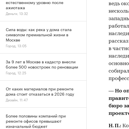
естественному уровню после
ведь ок
ажиотажа
несколь
Деньги, 13:32
западны
работал
Сила воды: как река у дома стала
наследи
символом премиальной жизни в
Москве
рассказ
Город, 13:05
в частн
наследи
За 9 лет в Москве в кадастр внесли
основно
более 500 новостроек по реновации
собирал
Город, 12:25
професс
От каких материалов при ремонте
— Но оп
дома стоит отказаться в 2026 году
правит
Дизайн, 11:47
бюро за
проект
Более половины компаний при
ремонте офисов превышают
изначальный бюджет
Н. П.:
Ко