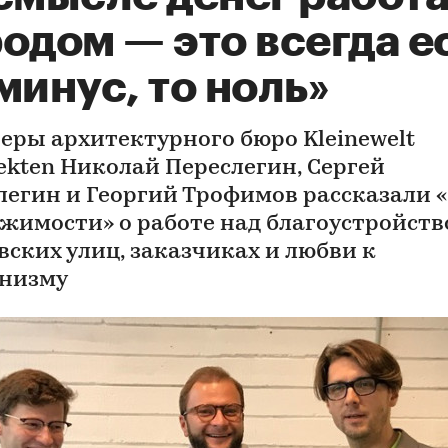
одом — это всегда е
минус, то ноль»
еры архитектурного бюро Kleinewelt
tekten Николай Переслегин, Сергей
легин и Георгий Трофимов рассказали 
жимости» о работе над благоустройст
вских улиц, заказчиках и любви к
низму