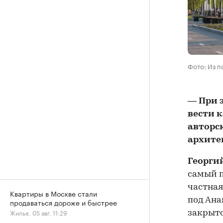
Фото: Из п
— При 
вести 
авторск
архите
Георгий
самый п
частная
Квартиры в Москве стали
под Ана
продаваться дороже и быстрее
Жилье, 05 авг, 11:29
закрыто