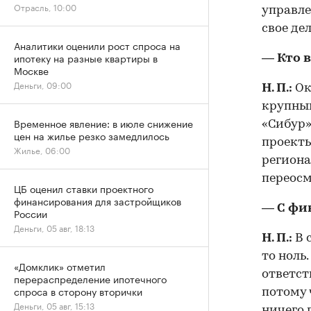
Отрасль, 10:00
управле
свое де
Аналитики оценили рост спроса на
ипотеку на разные квартиры в
— Кто 
Москве
Деньги, 09:00
Н. П.:
Ок
крупным
Временное явление: в июле снижение
«Сибур»
цен на жилье резко замедлилось
проекты
Жилье, 06:00
региона
переосм
ЦБ оценил ставки проектного
финансирования для застройщиков
— С фи
России
Деньги, 05 авг, 18:13
Н. П.:
В 
то ноль
«Домклик» отметил
ответст
перераспределение ипотечного
спроса в сторону вторички
потому 
Деньги, 05 авг, 15:13
ничего 