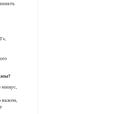
чинать
Т»,
ого
аны?
е минус,
 важен,
т