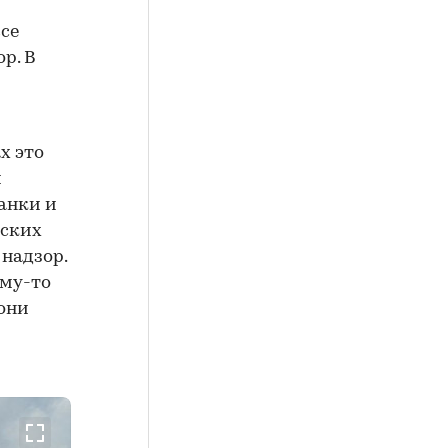
се
р. В
х это
м
анки и
дских
надзор.
ому-то
 они