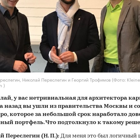
реслегин, Николай Переслегин и Георгий Трофимов
(Фото: Klein
n )
лай, у вас нетривиальная для архитектора кар
да назад вы ушли из правительства Москвы и с
юро, которое за небольшой срок наработало до
ный портфель. Что подтолкнуло к такому реш
 Переслегин (Н. П.):
Для меня это был логичный ш