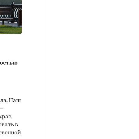
ностью
ала. Наш
 —
крае,
овать в
твенной