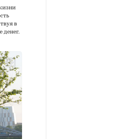
 жизни
есть
твуя в
 денег.