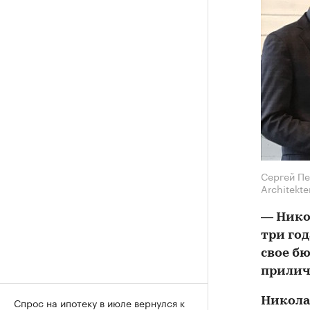
Сергей Пе
Architekte
— Нико
три го
свое б
прилич
Николай
Спрос на ипотеку в июле вернулся к