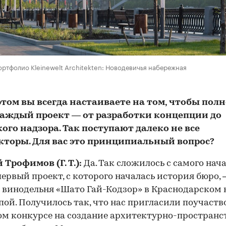
ортфолио Kleinewelt Architekten: Новодевичья набережная
этом вы всегда настаиваете на том, чтобы пол
каждый проект — от разработки концепции до
ого надзора. Так поступают далеко не все
кторы. Для вас это принципиальный вопрос?
 Трофимов (Г. Т.):
Да. Так сложилось с самого нач
ервый проект, с которого началась история бюро,
 винодельня «Шато Гай-Кодзор» в Краснодарском 
пой. Получилось так, что нас пригласили поучаств
м конкурсе на создание архитектурно-пространс