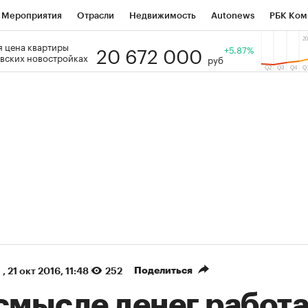
Мероприятия
Отрасли
Недвижимость
Autonews
РБК Ком
20 672 000
 цена квартиры
 РБК
РБК Образование
РБК Курсы
РБК Life
+5.87%
Тренды
Виз
вских новостройках
руб
ь
Крипто
РБК Бизнес-среда
Дискуссионный клуб
Исследо
зета
Спецпроекты СПб
Конференции СПб
Спецпроекты
кономика
Бизнес
Технологии и медиа
Финансы
Рынок на
(+36,31%)
(+31,2%)
АТЭК ₽1 400
«Русагро» ₽120
Купить
ноз SberCIB к 27.07.27
прогноз ПСБ к 26.07.27
Поделиться
,
21 окт 2016, 11:48
252
смысле денег работа