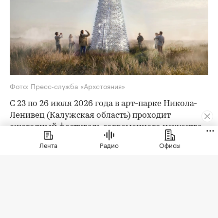
Фото: Пресс-служба «Архстояния»
С 23 по 26 июля 2026 года в арт-парке Никола-
Ленивец (Калужская область) проходит
ежегодный фестиваль современного искусства
и архитектуры «Архстояние». В этом году он
Лента
Радио
Офисы
проводится в 21 раз и посвящен теме «Маршрут
перестроен». На три дня парк превратится в
пространство масштабного квеста и
«тотального спектакля». Рассказываем, чем
интересны ключевые инсталляции и арт-
объекты фестиваля.