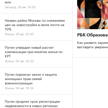
млн
Загород, 05 авг, 10:03
Назван район Москвы со снижением
цен на новостройки в июле почти на
10%
Жилье, 05 авг, 10:00
РБК Образова
Как развить хариз
выглядеть уверен
Путин утвердил новый расчет
компенсации при изъятии жилья по
КРТ
Жилье, 04 авг, 20:32
Путин подписал закон о защите
жилищных прав семей
военнослужащих
Жилье, 04 авг, 19:34
Путин продлил срок регистрации
недвижимости в новых регионах