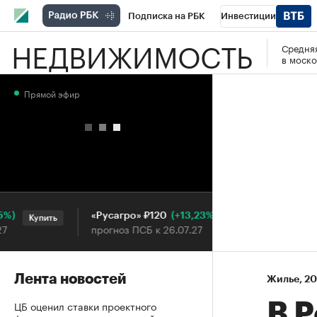
Подписка на РБК
Инвестиции
НЕДВИЖИМОСТЬ
Средняя
РБК Вино
Спорт
Школа управления
в моско
Национальные проекты
Город
Стил
Прямой эфир
Кредитные рейтинги
Франшизы
Га
Проверка контрагентов
Политика
Э
(+13,23%)
«Русагро» ₽120
Ozon ₽
Купить
Купить
прогноз ПСБ к 26.07.27
прогноз 
Лента новостей
Жилье
⁠,
20
ЦБ оценил ставки проектного
В 