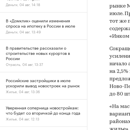
Деньги, 04 авг, 14:18
рынке М
июле. П
В «Домклик» оценили изменения
тот же 
спроса на ипотеку в России в июле
содержа
Деньги, 04 авг, 13:49
«Инком
В правительстве рассказали о
Сокраще
строительстве новых курортов в
усилени
России
начало 
Отрасль, 04 авг, 13:37
на 2,5%
предлож
Российские застройщики в июле
ускорили вывод новостроек на рынок
Ново-Пе
Жилье, 04 авг, 13:36
до 80 шт
«На мас
Уверенная соперница новостройкам:
что будет со вторичкой до конца года
вариант
Жилье, 04 авг, 12:13
районах
жилье»,