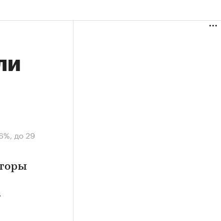
ли
6%, до 29
лторы
в