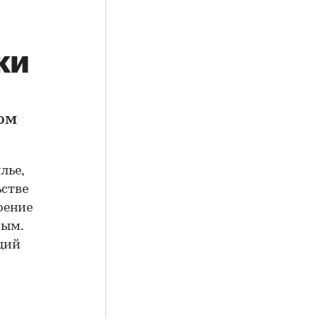
ки
ом
лье,
ьстве
рение
вым.
щий