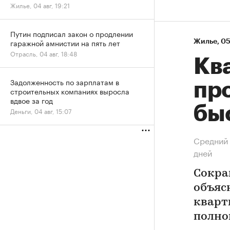
Жилье, 04 авг, 19:21
Путин подписал закон о продлении
гаражной амнистии на пять лет
Жилье
⁠,
05
Отрасль, 04 авг, 18:48
Кв
Задолженность по зарплатам в
пр
строительных компаниях выросла
вдвое за год
бы
Деньги, 04 авг, 15:07
Средний 
дней
Сокра
объяс
кварт
полно