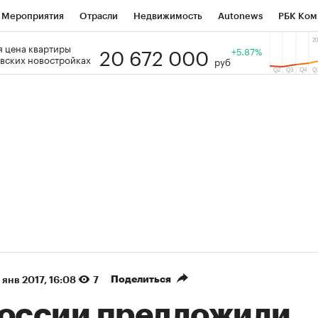
Мероприятия
Отрасли
Недвижимость
Autonews
РБК Ком
20 672 000
 цена квартиры
 РБК
РБК Образование
РБК Курсы
РБК Life
+5.87%
Тренды
Виз
вских новостройках
руб
ь
Крипто
РБК Бизнес-среда
Дискуссионный клуб
Исследо
зета
Спецпроекты СПб
Конференции СПб
Спецпроекты
кономика
Бизнес
Технологии и медиа
Финансы
Рынок на
(+86,13%)
(+28,67%)
5 450
АФК «Система» ₽12
Купить
Ку
ПСБ к 29.07.27
прогноз БКС к 15.07.27
Поделиться
 янв 2017, 16:08
7
России предложили