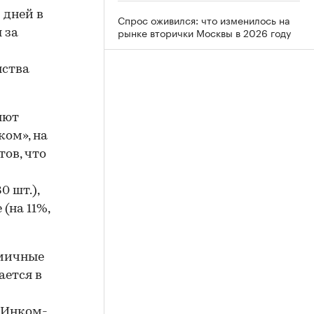
 дней в
Спрос оживился: что изменилось на
рынке вторички Москвы в 2026 году
 за
нства
яют
ом», на
тов, что
0 шт.),
(на 11%,
омичные
ается в
«Инком-