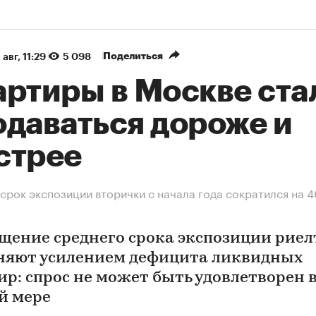
Поделиться
 авг, 11:29
5 098
артиры в Москве ста
одаваться дороже и
стрее
срок экспозиции вторички с начала года сократился на 4
щение среднего срока экспозиции рие
няют усилением дефицита ликвидных
ир: спрос не может быть удовлетворен 
й мере