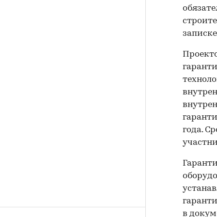
обязате
строите
записке
Проекто
гаранти
техноло
внутрен
внутрен
гаранти
года. С
участни
Гаранти
оборудо
устанав
гаранти
в докум