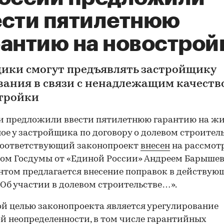
ести пятилетнюю
рантию на новострой
ики смогут предъявлять застройщику
вания в связи с ненадлежащим качеств
тройки
и предложили ввести пятилетнюю гарантию на жи
ое у застройщика по договору о долевом строител
Соответствующий законопроект
внесен
на рассмот
ом Госдумы от «Единой России» Андреем Барыше
том предлагается внесение поправок в действую
«Об участии в долевом строительстве…».
й целью законопроекта является урегулирование
й неопределенности, в том числе гарантийных