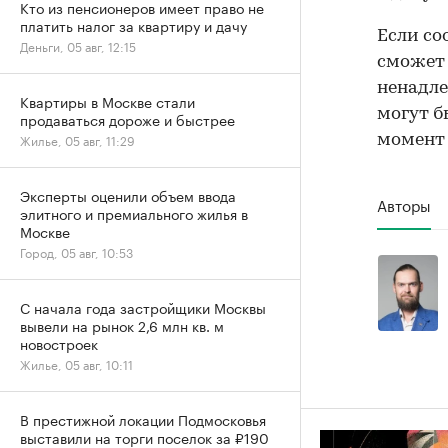
Кто из пенсионеров имеет право не
платить налог за квартиру и дачу
Если со
Деньги, 05 авг, 12:15
сможет 
ненадле
Квартиры в Москве стали
могут б
продаваться дороже и быстрее
Жилье, 05 авг, 11:29
момент 
Эксперты оценили объем ввода
Авторы
элитного и премиального жилья в
Москве
Город, 05 авг, 10:53
С начала года застройщики Москвы
вывели на рынок 2,6 млн кв. м
новостроек
Жилье, 05 авг, 10:11
В престижной локации Подмосковья
выставили на торги поселок за ₽190