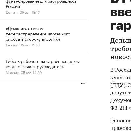
финансирования для застройщиков
России
вв
Деньги, 05 авг, 18:13
га
«Домклик» отметил
перераспределение ипотечного
спроса в сторону вторички
Дольщ
Деньги, 05 авг, 15:13
требо
новос
Гибель рабочего на стройплощадке:
когда отвечает руководитель
В Росси
Мнения, 05 авг, 13:29
купленн
(ДДУ). 
депутат
Докумен
ФЗ-214 
Основно
правово