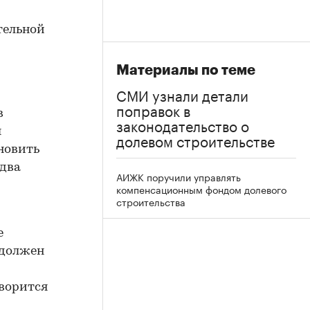
тельной
Материалы по теме
СМИ узнали детали
поправок в
в
законодательство о
ы
долевом строительстве
новить
 два
АИЖК поручили управлять
компенсационным фондом долевого
строительства
е
 должен
оворится