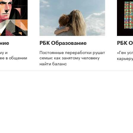
ние
РБК Образование
РБК О
му и
Постоянные переработки рушат
«Ген ус
нее в общении
семьи: как занятому человеку
карьеру
найти баланс