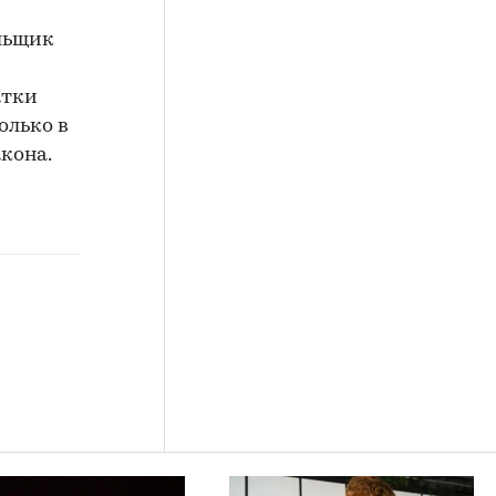
ольщик
атки
олько в
кона.