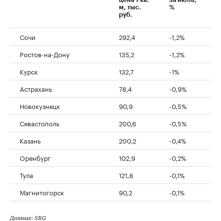
м, тыс.
%
руб.
Сочи
292,4
-1,2%
Ростов-на-Дону
135,2
-1,2%
Курск
132,7
-1%
Астрахань
78,4
-0,9%
Новокузнецк
90,9
-0,5%
Севастополь
200,6
-0,5%
Казань
200,2
-0,4%
Оренбург
102,9
-0,2%
Тула
121,8
-0,1%
Магнитогорск
90,2
-0,1%
Данные: SRG