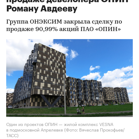
Роману Авдееву
Группа ОНЭКСИМ закрыла сделку по
продаже 90,99% акций ПАО «ОПИН»
Один из проектов ОПИН — жилой комплекс VESNA
в подмосковной Апрелевке
(Фото: Вячеслав Прокофьев/
ТАСС)