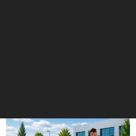
но теперь она распространяется
только на регистрацию права собственности
на земельные участки и объекты
индивидуального жилищного строительства.
Авторы
Игнат Бушухин
Обозреватель недвижимости, строительства и
архитектуры. Тему real estate «качает» в РБК с 2008
года
РБК Autonews
Как проверить ЭПТС и в каких случаях это нужно делать