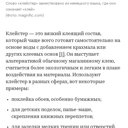
Слово «клейстер» заимствовано из немецкого языка, где оно
означает «клей»
(Фото: magnific.com)
Клейстер — это вязкий клеящий состав,
который чаще всего готовят самостоятельно на
основе воды с добавлением крахмала или
других клеевых основ
[1]
. Он выступает
альтернативой обычному магазинному клею,
считается более экологичным и легким в плане
воздействия на материалы. Используют
клейстер в разных сферах, вот некоторые
00:00
/
00:00
примеры:
поклейка обоев, особенно бумажных;
для детских поделок, папье-маше,
скрепления книжных переплетов;
для заделки мелких трещин или отверстий,