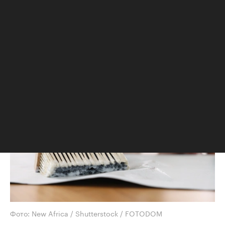
используют для поделок из бумаги,
папье-маше и поклейки легких обоев.
Он экономичен, нетоксичный, а в
составе всего два основных
ингредиента
Фото: New Africa / Shutterstock / FOTODOM