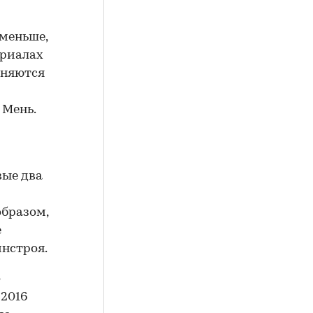
 меньше,
ериалах
аняются
 Мень.
вые два
образом,
е
инстроя.
о
 2016