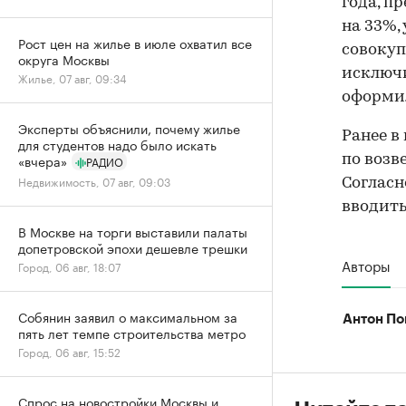
года, п
на 33%,
Рост цен на жилье в июле охватил все
совокуп
округа Москвы
исключи
Жилье, 07 авг, 09:34
оформил
Эксперты объяснили, почему жилье
Ранее в
для студентов надо было искать
«вчера»
по возв
РАДИО
Недвижимость, 07 авг, 09:03
Согласн
вводить
В Москве на торги выставили палаты
допетровской эпохи дешевле трешки
Авторы
Город, 06 авг, 18:07
Собянин заявил о максимальном за
Антон По
пять лет темпе строительства метро
Город, 06 авг, 15:52
Спрос на новостройки Москвы и