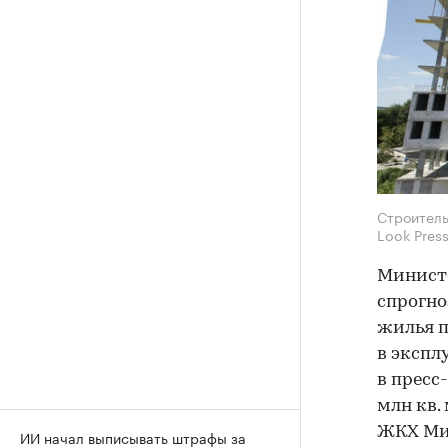
Строитель
Look Press
Министе
спрогно
жилья п
в экспл
в пресс
млн кв.
ЖКХ Ми
ИИ начал выписывать штрафы за