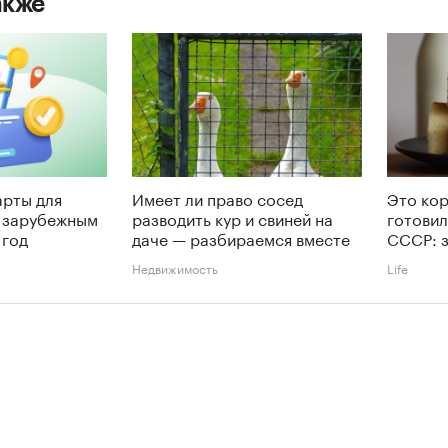
акже
арты для
Имеет ли право сосед
Это ко
о зарубежным
разводить кур и свиней на
готовил
 год
даче — разбираемся вместе
СССР: 
Недвижимость
Life