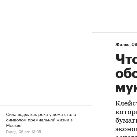
Жилье
⁠,
09
Что
обо
му
Клейс
котор
Сила воды: как река у дома стала
символом премиальной жизни в
бумаг
Москве
эконо
Город, 06 авг, 13:05