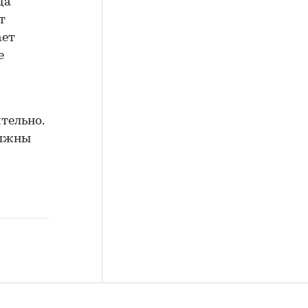
да
т
ает
е
тельно.
олжны