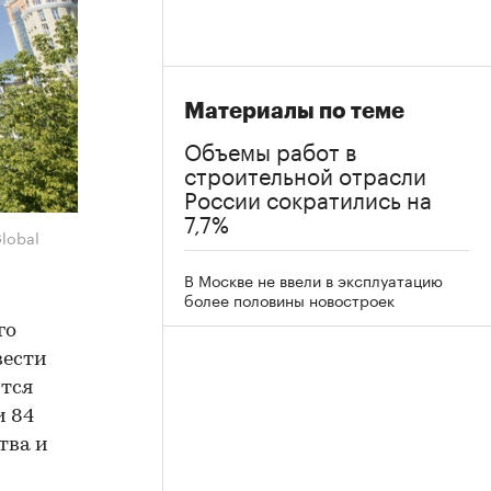
Материалы по теме
Объемы работ в
строительной отрасли
России сократились на
7,7%
Global
В Москве не ввели в эксплуатацию
более половины новостроек
го
вести
ится
и 84
тва и