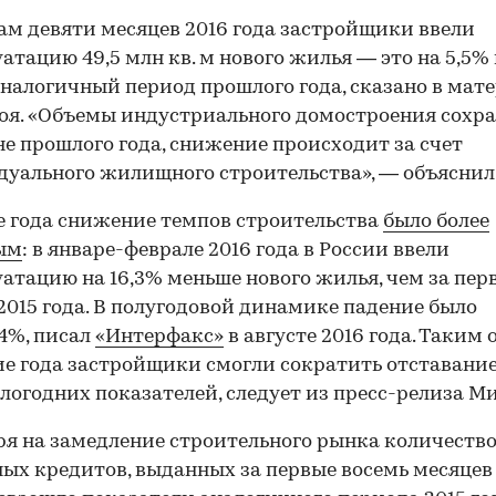
ам девяти месяцев 2016 года застройщики ввели
уатацию 49,5 млн кв. м нового жилья — это на 5,5%
аналогичный период прошлого года, сказано в мат
я. «Объемы индустриального домостроения сохр
не прошлого года, снижение происходит за счет
уального жилищного строительства», — объяснил
е года снижение темпов строительства
было более
ым
: в январе-феврале 2016 года в России ввели
уатацию на 16,3% меньше нового жилья, чем за пер
2015 года. В полугодовой динамике падение было
,4%, писал
«Интерфакс»
в августе 2016 года. Таким 
ие года застройщики смогли сократить отставани
логодних показателей, следует из пресс-релиза М
я на замедление строительного рынка количеств
ых кредитов, выданных за первые восемь месяцев