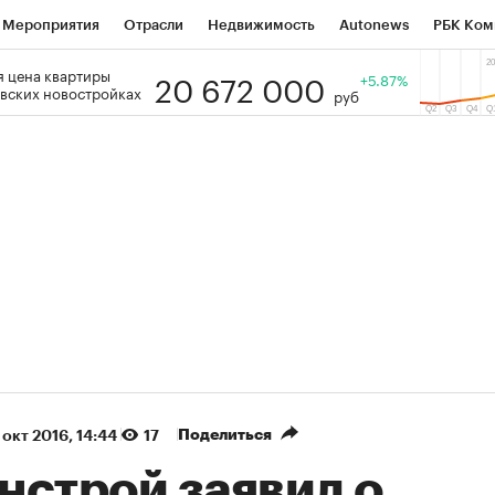
Мероприятия
Отрасли
Недвижимость
Autonews
РБК Ком
20 672 000
 цена квартиры
 РБК
РБК Образование
РБК Курсы
РБК Life
+5.87%
Тренды
Виз
вских новостройках
руб
ь
Крипто
РБК Бизнес-среда
Дискуссионный клуб
Исследо
зета
Спецпроекты СПб
Конференции СПб
Спецпроекты
кономика
Бизнес
Технологии и медиа
Финансы
Рынок на
(+36,11%)
(+30,72%)
К ₽1 400
«Русагро» ₽120
Купить
Ку
SberCIB к 27.07.27
прогноз ПСБ к 26.07.27
Поделиться
 окт 2016, 14:44
17
нстрой заявил о