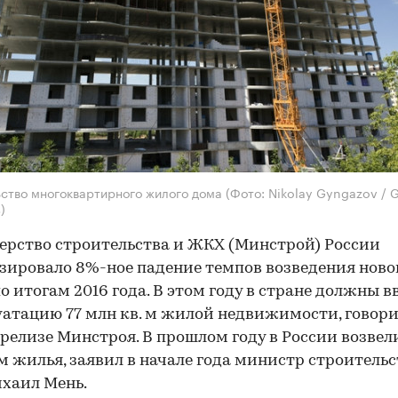
ство многоквартирного жилого дома
(Фото: Nikolay Gyngazov / 
)
рство строительства и ЖКХ (Минстрой) России
зировало 8%-ное падение темпов возведения ново
о итогам 2016 года. В этом году в стране должны в
уатацию 77 млн кв. м жилой недвижимости, говор
-релизе Минстроя. В прошлом году в России возвел
 м жилья, заявил в начале года министр строительс
хаил Мень.