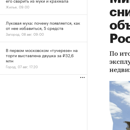
его сварить из муки и крахмала
Жилье, 09:00
сн
об
Луковая муха: почему появляется, как
от нее избавиться, 5 средств
Загород, 08 авг, 09:00
Ро
В первом московском «тучерезе» на
По ито
торги выставлена двушка за ₽32,6
млн
экспл
Город, 07 авг, 17:20
недви