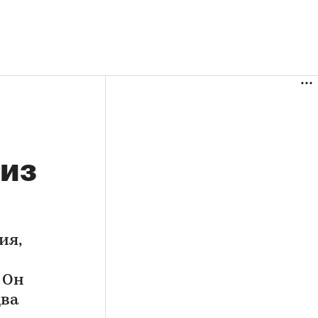
 из
ия,
 Он
два