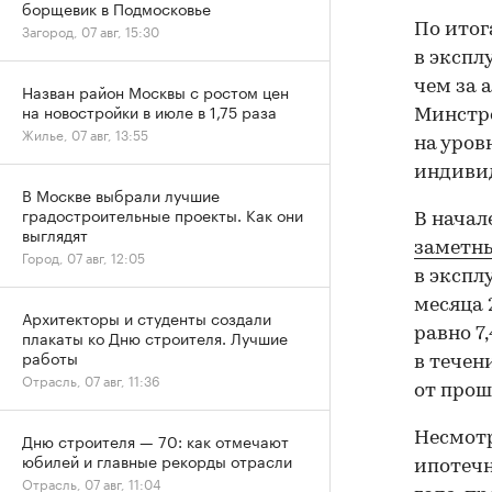
борщевик в Подмосковье
По итог
Загород, 07 авг, 15:30
в экспл
чем за 
Назван район Москвы с ростом цен
на новостройки в июле в 1,75 раза
Минстро
Жилье, 07 авг, 13:55
на уров
индивид
В Москве выбрали лучшие
градостроительные проекты. Как они
В начал
выглядят
заметн
Город, 07 авг, 12:05
в экспл
месяца 
Архитекторы и студенты создали
равно 7
плакаты ко Дню строителя. Лучшие
работы
в течен
Отрасль, 07 авг, 11:36
от прош
Несмотр
Дню строителя — 70: как отмечают
юбилей и главные рекорды отрасли
ипотечн
Отрасль, 07 авг, 11:04