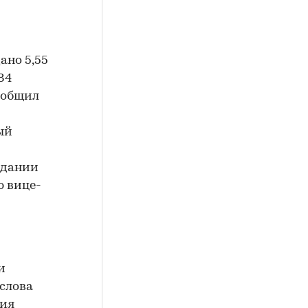
ано 5,55
84
ообщил
ый
идании
ю вице-
и
слова
рия