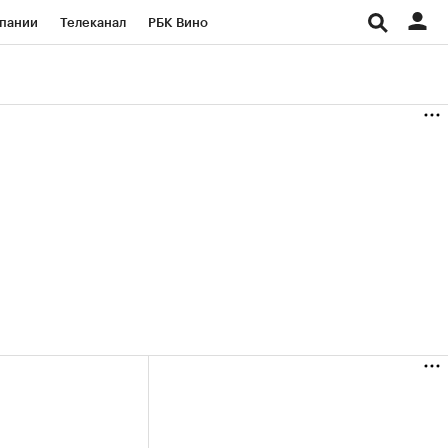
пании
Телеканал
РБК Вино
ациональные проекты
Город
аншизы
Газета
ка
Бизнес