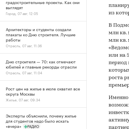
градостроительные проекты. Как они
планиру
выглядят
из кото
Город, 07 авг, 12:05
В Подмо
Архитекторы и студенты создали
млн кв.
плакаты ко Дню строителя. Лучшие
работы
млн кв.
Отрасль, 07 авг, 11:36
«Ведомо
или на 
Дню строителя — 70: как отмечают
период 
юбилей и главные рекорды отрасли
которых
Отрасль, 07 авг, 11:04
роста р
премьер
Рост цен на жилье в июле охватил все
округа Москвы
Именно 
Жилье, 07 авг, 09:34
возможн
инвестк
Эксперты объяснили, почему жилье
активну
для студентов надо было искать
«вчера»
РАДИО
партне