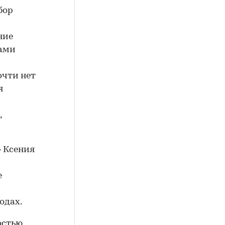
бор
ние
мами
очти нет
я
,
 Ксения
е
одах.
стью,