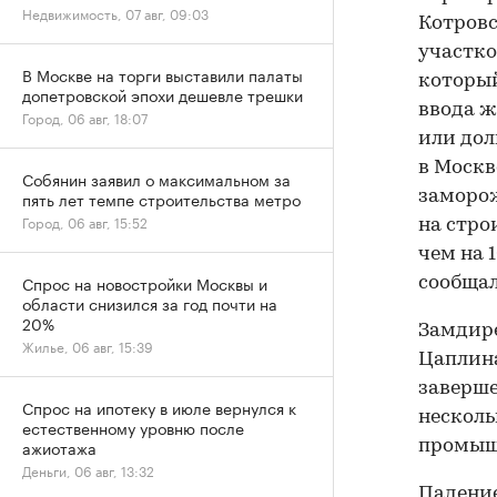
Недвижимость, 07 авг, 09:03
Котровс
участко
В Москве на торги выставили палаты
который
допетровской эпохи дешевле трешки
ввода ж
Город, 06 авг, 18:07
или дол
в Москв
Собянин заявил о максимальном за
заморож
пять лет темпе строительства метро
Город, 06 авг, 15:52
на стро
чем на 
Спрос на новостройки Москвы и
сообщал
области снизился за год почти на
20%
Замдире
Жилье, 06 авг, 15:39
Цаплина
заверше
Спрос на ипотеку в июле вернулся к
несколь
естественному уровню после
ажиотажа
промышл
Деньги, 06 авг, 13:32
Падение