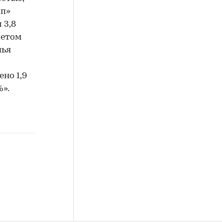
пп»
 3,8
четом
лья
но 1,9
%».