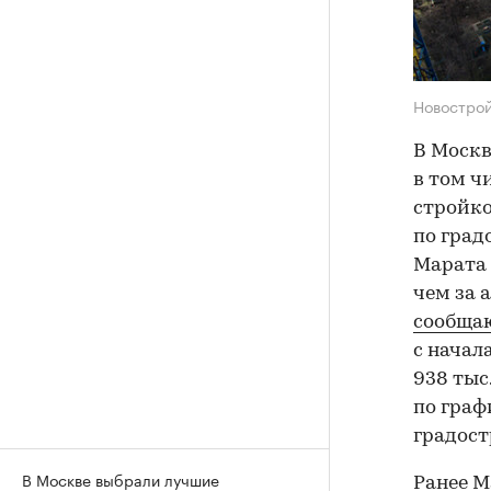
Новострой
В Москв
в том ч
стройко
по град
Марата 
чем за 
сообща
с начал
938 тыс.
по граф
градост
В Москве выбрали лучшие
Ранее М