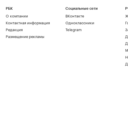
РБК
Социальные сети
Р
О компании
ВКонтакте
Ж
Контактная информация
Одноклассники
Г
Редакция
Telegram
З
Размещение рекламы
Д
Д
М
Н
Д