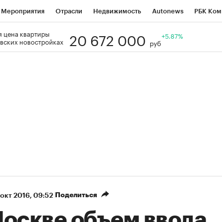
Мероприятия
Отрасли
Недвижимость
Autonews
РБК Ком
20 672 000
 цена квартиры
Образование
РБК Курсы
РБК Life
Тренды
+5.87%
Визионеры
Н
вских новостройках
руб
Дискуссионный клуб
Исследования
Кредитные рейтинги
Фр
Спецпроекты
Проверка контрагентов
Политика
Экономи
к наличной валюты
Поделиться
 окт 2016, 09:52
Москве объем ввода