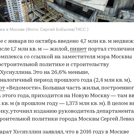
ка в Москве
(Фото: Сергей Бобылев/ТАСС )
е с января по октябрь введено 4,7 млн кв. м недви
исле 1,7 млн кв. м — жилой,
пишет
портал столично
мплекса со ссылкой на заместителя мэра Москвы
остроительной политике и строительству
Хуснуллина. Это на 26,6% меньше,
аналогичный период прошлого года (2,4 млн кв. м),
ют
«Ведомости». Большая часть жилья, построенно
а этого года, приходится на Новую Москву — там в
 кв. м (в прошлом году — 1,373 млн кв. м). В целом 
ику, уточнил изданию руководитель департамента
роительной политики города Москвы Сергей Левк
арат Хуснуллин заявлял, что в 2016 году в Москве