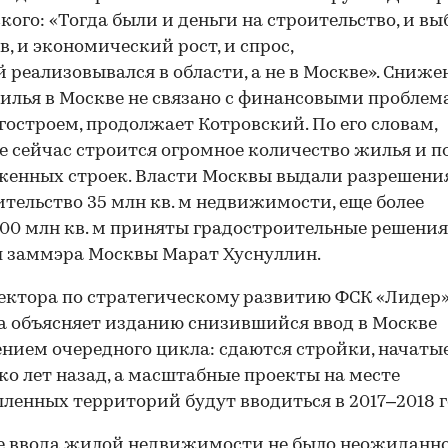
кого: «Тогда были и деньги на строительство, и вы
в, и экономический рост, и спрос,
 реализовывался в области, а не в Москве». Сниже
илья в Москве не связано с финансовыми пробле
гостроем, продолжает Котровский. По его словам,
е сейчас строится огромное количество жилья и п
енных строек. Власти Москвы выдали разрешени
ительство 35 млн кв. м недвижимости, еще более
100 млн кв. м приняты градостроительные решения
 заммэра Москвы Марат Хуснуллин.
ктора по стратегическому развитию ФСК «Лидер»
 объясняет изданию снизившийся ввод в Москве
нием очередного цикла: сдаются стройки, начаты
ко лет назад, а масштабные проекты на месте
енных территорий будут вводиться в 2017–2018 г
 ввода жилой недвижимости не было неожиданно