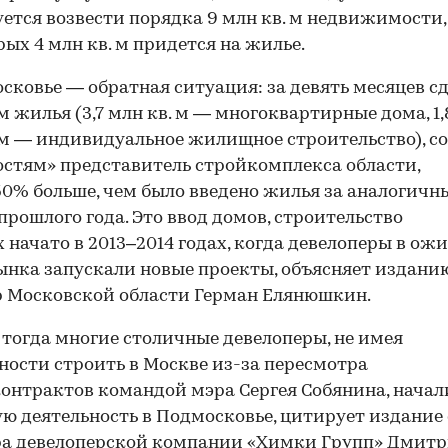
ется возвести порядка 9 млн кв. м недвижимости,
рых 4 млн кв. м придется на жилье.
сковье — обратная ситуация: за девять месяцев сд
 м жилья (3,7 млн кв. м — многоквартирные дома, 1,
 м — индивидуальное жилищное строительство), с
стям» представитель стройкомплекса области,
50% больше, чем было введено жилья за аналогичн
прошлого года. Это ввод домов, строительство
 начато в 2013–2014 годах, когда девелоперы в ож
ынка запускали новые проекты, объясняет издани
 Московской области Герман Елянюшкин.
тогда многие столичные девелоперы, не имея
ости строить в Москве из-за пересмотра
онтрактов командой мэра Сергея Собянина, начал
ю деятельность в Подмосковье, цитирует издание 
ра девелоперской компании «Химки Групп» Дмит