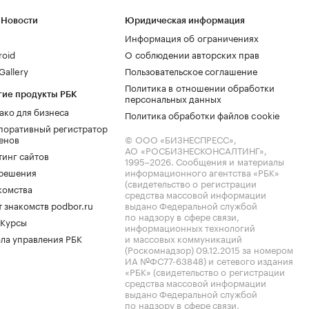
 Новости
Юридическая информация
Информация об ограничениях
roid
О соблюдении авторских прав
allery
Пользовательское соглашение
Политика в отношении обработки
гие продукты РБК
персональных данных
ако для бизнеса
Политика обработки файлов cookie
поративный регистратор
енов
© ООО «БИЗНЕСПРЕСС»,
АО «РОСБИЗНЕСКОНСАЛТИНГ»,
тинг сайтов
1995–2026
. Сообщения и материалы
.решения
информационного агентства «РБК»
(свидетельство о регистрации
комства
средства массовой информации
 знакомств podbor.ru
выдано Федеральной службой
по надзору в сфере связи,
 Курсы
информационных технологий
ла управления РБК
и массовых коммуникаций
(Роскомнадзор) 09.12.2015 за номером
ИА №ФС77-63848) и сетевого издания
«РБК» (свидетельство о регистрации
средства массовой информации
выдано Федеральной службой
по надзору в сфере связи,