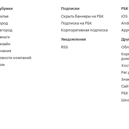
убрики
Подписки
РБК
илье
Скрыть баннеры на РБК
iOS
ород
Подписка на РБК
And
агород
Корпоративная подписка
AppG
еньги
Уведомления
Дру
изайн
RSS
Обл
нения
Кор
овости компаний
дом
ом
Хос
Рег
Зна
Сайт
РБК
Шко