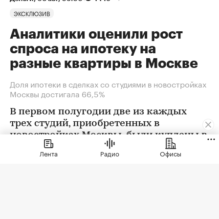
ЭКСКЛЮЗИВ
Аналитики оценили рост
спроса на ипотеку на
разные квартиры в Москве
Доля ипотеки в сделках со студиями в новостройках
Москвы достигала 66,5%
В первом полугодии две из каждых
трех студий, приобретенных в
новостройках Москвы, были куплены в
ипотеку. В сегменте трешек ипотечных
Лента
Радио
Офисы
сделок менее половины, а среди
четырехкомнатных квартир — лишь
около четверти