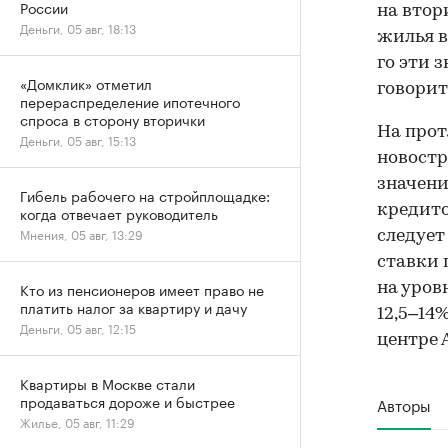
России
на втор
Деньги, 05 авг, 18:13
жилья в
го эти 
«Домклик» отметил
говорит
перераспределение ипотечного
спроса в сторону вторички
На прот
Деньги, 05 авг, 15:13
новостр
значени
Гибель рабочего на стройплощадке:
кредито
когда отвечает руководитель
Мнения, 05 авг, 13:29
следует
ставки 
Кто из пенсионеров имеет право не
на уров
платить налог за квартиру и дачу
12,5–14
Деньги, 05 авг, 12:15
центре
Квартиры в Москве стали
продаваться дороже и быстрее
Авторы
Жилье, 05 авг, 11:29