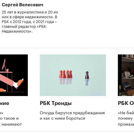
Сергей Велесевич
25 лет в журналистике и 20 из
них в сфере недвижимости. В
РБК с 2012 года, с 2021 года –
главный редактор «РБК-
Недвижимость».
ние
РБК Тренды
РБК О
е»
Откуда берутся предубеждения
«Не бей
о такое и
и как с ними бороться
почему 
х нанимают
промах