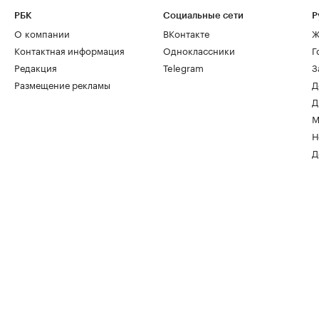
РБК
Социальные сети
Р
О компании
ВКонтакте
Ж
Контактная информация
Одноклассники
Г
Редакция
Telegram
З
Размещение рекламы
Д
Д
М
Н
Д