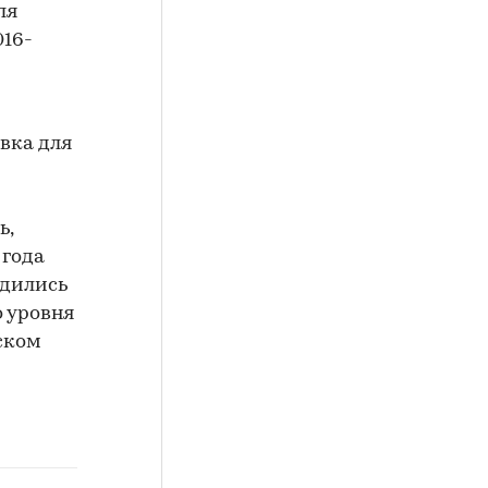
ля
016-
вка для
ь,
 года
одились
о уровня
ском