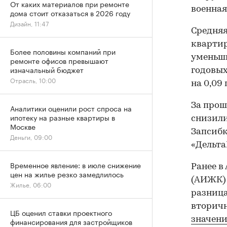
От каких материалов при ремонте
военная
дома стоит отказаться в 2026 году
Дизайн, 11:47
Средняя
квартир
Более половины компаний при
уменьши
ремонте офисов превышают
изначальный бюджет
годовых
Отрасль, 10:00
на 0,09 
За прош
Аналитики оценили рост спроса на
ипотеку на разные квартиры в
снизили
Москве
Запсибк
Деньги, 09:00
«Дельта
Временное явление: в июле снижение
Ранее в
цен на жилье резко замедлилось
(АИЖК) 
Жилье, 06:00
разниц
вторич
ЦБ оценил ставки проектного
значен
финансирования для застройщиков