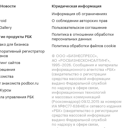
 Новости
Юридическая информация
Информация об ограничениях
roid
О соблюдении авторских прав
allery
Пользовательское соглашение
Политика в отношении обработки
гие продукты РБК
персональных данных
ако для бизнеса
Политика обработки файлов cookie
поративный регистратор
енов
© ООО «БИЗНЕСПРЕСС»,
АО «РОСБИЗНЕСКОНСАЛТИНГ»,
тинг сайтов
1995–2026
. Сообщения и материалы
.решения
информационного агентства «РБК»
(свидетельство о регистрации
комства
средства массовой информации
 знакомств podbor.ru
выдано Федеральной службой
по надзору в сфере связи,
 Курсы
информационных технологий
ла управления РБК
и массовых коммуникаций
(Роскомнадзор) 09.12.2015 за номером
ИА №ФС77-63848) и сетевого издания
«РБК» (свидетельство о регистрации
средства массовой информации
выдано Федеральной службой
по надзору в сфере связи,