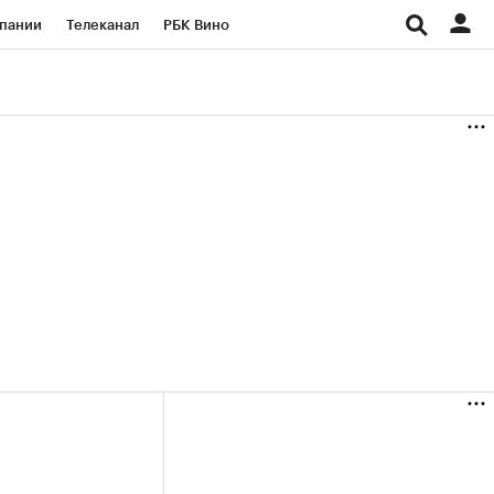
пании
Телеканал
РБК Вино
ациональные проекты
Город
аншизы
Газета
ка
Бизнес