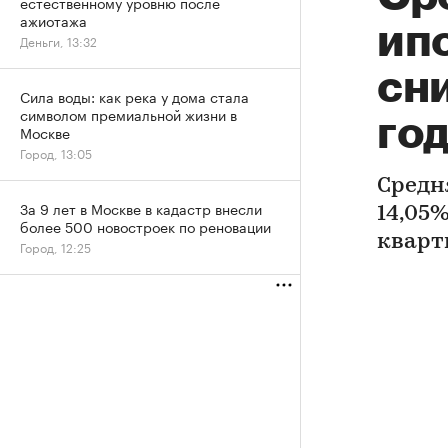
естественному уровню после
ажиотажа
ип
Деньги, 13:32
сни
Сила воды: как река у дома стала
символом премиальной жизни в
го
Москве
Город, 13:05
Средн
За 9 лет в Москве в кадастр внесли
14,05
более 500 новостроек по реновации
кварт
Город, 12:25