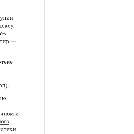
купки
ексу,
05%
ртир —
отеке
д).
нию
а
ичном и
ного
потеки