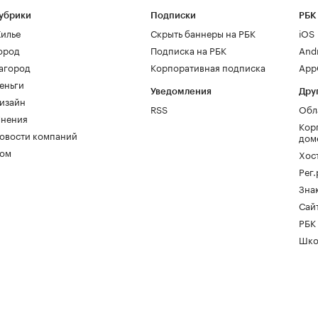
убрики
Подписки
РБК
илье
Скрыть баннеры на РБК
iOS
ород
Подписка на РБК
And
агород
Корпоративная подписка
AppG
еньги
Уведомления
Дру
изайн
RSS
Обл
нения
Кор
овости компаний
дом
ом
Хос
Рег
Зна
Сайт
РБК
Шко