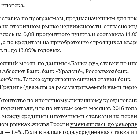
 ипотека.
 ставка по программам, предназначенным для по
 на вторичном рынке недвижимости, согласно инд
лась на 0,08 процентного пункта и составила 14,
, а по кредитам на приобретение строящихся ква
п. п., до 13,09% годовых.
едший месяц, по данным «Банки.ру», ставки по ип
 Абсолют Банк, банк «Уралсиб», Россельхозбанк,
омбанк. Также существенно снизил ставки банк
Кредит» (дважды за рассматриваемый нами перио
 Агентстве по ипотечному жилищному кредитова
подсчитали, что по итогам семи месяцев 2016 год
а между средними ипотечными ставками на перв
ном рынках жилья России
уменьшилась до рекорд
ия
— 1,4%. Если в начале года усредненная ставка и