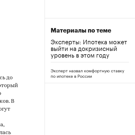
Материалы по теме
Эксперты: Ипотека может
выйти на докризисный
уровень в этом году
Эксперт назвал комфортную ставку
по ипотеке в России
сь до
который
о
ов. В
огут
а,
лась