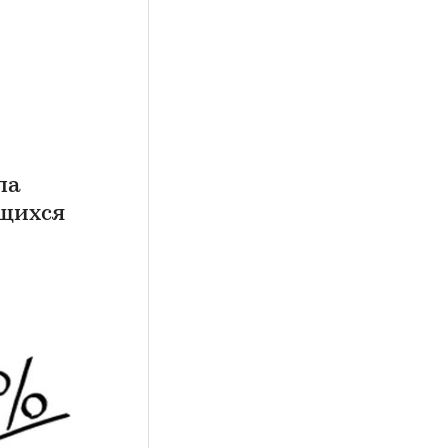
ла
ящихся