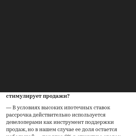
снижение ставки, но понимаем, что до действительно
комфортных условий еще должно пройти некоторое
время. Более заметное оживление спроса и
инвестиционной активности, скорее всего, придется
уже на следующий год, когда ключевая ставка
снизится до более комфортного для рынка уровня и
это отразится на ипотечных ставках.
— В условиях высоких ипотечных ставок
какую роль сегодня играет рассрочка в
стратегии девелоперов? Насколько широко
этот инструмент используется на рынке и
действительно ли он эффективно
стимулирует продажи?
— В условиях высоких ипотечных ставок
рассрочка действительно используется
девелоперами как инструмент поддержки
продаж, но в нашем случае ее доля остается