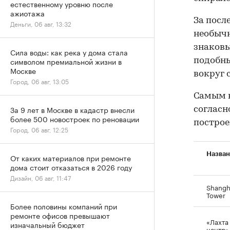
естественному уровню после
ажиотажа
За посл
Деньги, 06 авг, 13:32
необычн
знаковы
Сила воды: как река у дома стала
символом премиальной жизни в
подобны
Москве
вокруг 
Город, 06 авг, 13:05
Самым 
За 9 лет в Москве в кадастр внесли
согласн
более 500 новостроек по реновации
построе
Город, 06 авг, 12:25
Назва
От каких материалов при ремонте
дома стоит отказаться в 2026 году
Дизайн, 06 авг, 11:47
Shangh
Tower
Более половины компаний при
ремонте офисов превышают
«Лахта
изначальный бюджет
центр»