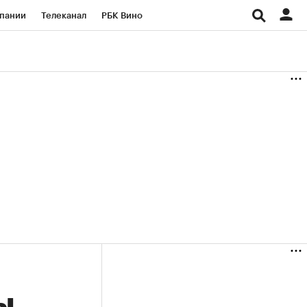
пании
Телеканал
РБК Вино
ациональные проекты
Город
аншизы
Газета
ка
Бизнес
ы