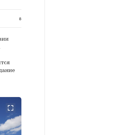
80
авии
ится
здание