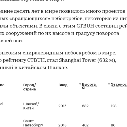
едние десять лет в мире появилось много проектов
ых «вращающихся» небоскребов, некоторые из ни
ми объектами. В связи с этим CTBUH составил ре
х сооружений по их высоте и градусу поворота
своей оси.
высоким спиралевидным небоскребом в мире,
о рейтингу CTBUH, стал Shanghai Tower (632 м),
нный в китайском Шанхае.
Высота,
Этажнос
ние
Город/
Ввод
м
страна
ai
Шанхай/
2015
632
128
Китай
Санкт-
Петербург/
2018
462
86