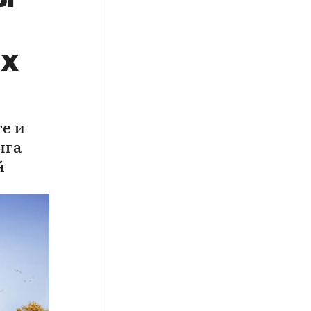
ых
е и
нга
й