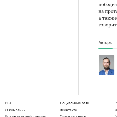
победит
на прот
а также
говорит
Авторы
РБК
Социальные сети
Р
О компании
ВКонтакте
Ж
Контактная информация
Одноклассники
Г