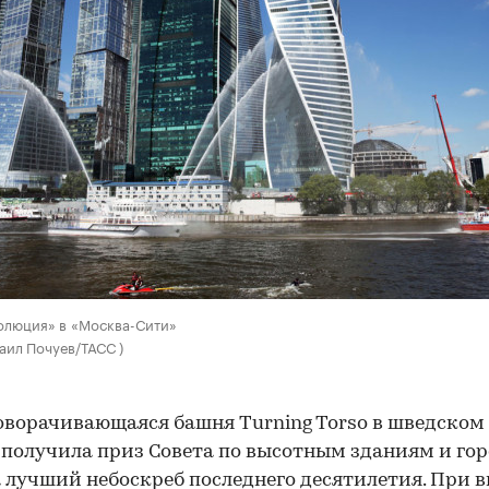
олюция» в «Москва-Сити»
аил Почуев/ТАСС )
оворачивающаяся башня Turning Torso в шведском
получила приз Совета по высотным зданиям и го
а
лучший небоскреб последнего десятилетия
. При 