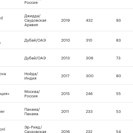
Россия
Джидда/
nd
Саудовская
2019
432
93
Аравия
Дубай/ОАЭ
2010
310
83
s
Дубай/ОАЭ
2013
306
73
ova
Нойда/
2017
300
80
Индия
Москва/
юция»
2015
246
55
Россия
Панама/
wer
2011
233
53
Панама
Эр-Рияд/
onl
Саудовская
2016
232
54