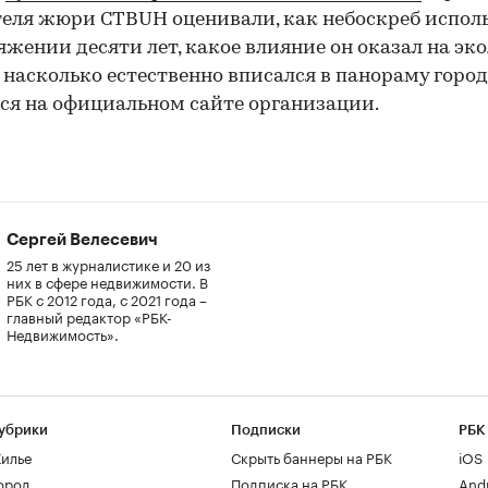
еля жюри CTBUH оценивали, как небоскреб испол
яжении десяти лет, какое влияние он оказал на эк
 насколько естественно вписался в панораму город
ся на официальном сайте организации.
Сергей Велесевич
25 лет в журналистике и 20 из
них в сфере недвижимости. В
РБК с 2012 года, с 2021 года –
главный редактор «РБК-
Недвижимость».
убрики
Подписки
РБК
илье
Скрыть баннеры на РБК
iOS
ород
Подписка на РБК
And