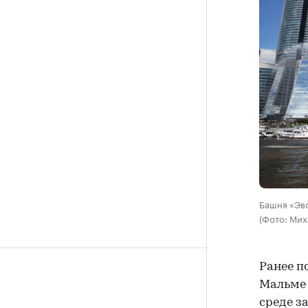
Башня «Эв
(Фото: Мих
Ранее п
Мальме 
среде з