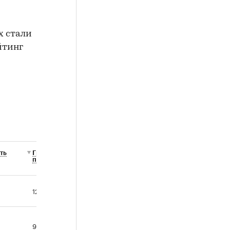
х стали
йтинг
ть
Градус
поворота
120
90