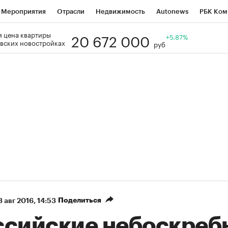
Мероприятия
Отрасли
Недвижимость
Autonews
РБК Ком
20 672 000
 цена квартиры
Образование
РБК Курсы
РБК Life
Тренды
+5.87%
Визионеры
Н
вских новостройках
руб
Дискуссионный клуб
Исследования
Кредитные рейтинги
Фр
Спецпроекты
Проверка контрагентов
Политика
Экономи
к наличной валюты
Поделиться
3 авг 2016, 14:53
ссийские небоскреб