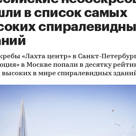
шли в список самых
соких спиралевидн
аний
кребы «Лахта центр» в Санкт-Петербург
юция» в Москве попали в десятку рейти
 высоких в мире спиралевидных здани