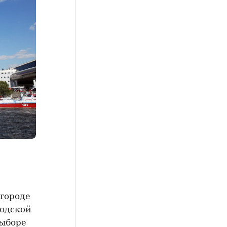
 городе
родской
выборе