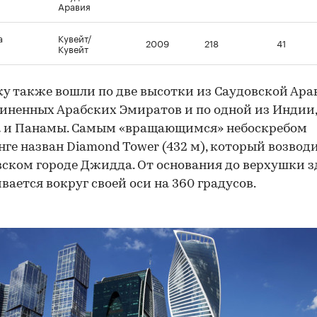
Аравия
a
Кувейт/
2009
218
41
Кувейт
ку также вошли по две высотки из Саудовской Ар
иненных Арабских Эмиратов и по одной из Индии,
а и Панамы. Самым «вращающимся» небоскребом
нге назван Diamond Tower (432 м), который возвод
вском городе Джидда. От основания до верхушки 
вается вокруг своей оси на 360 градусов.