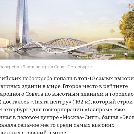
боскреба «Лахта центр» в Санкт-Петербурге
сийских небоскреба попали в топ-10 самых высок
видных зданий в мире. Второе место в рейтинге
ародного
Совета по высотным зданиям и городско
 досталось «Лахта центру» (462 м), который строи
-Петербурге для госкорпорации «Газпром». Уже
нная в деловом центре «Москва-Сити» башня «Эво
 заняла седьмое место среди самых высоких
видных строений в мире.