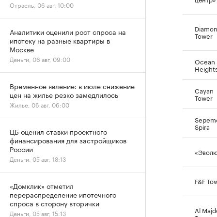
Отрасль, 06 авг, 10:00
Diamo
Аналитики оценили рост спроса на
Tower
ипотеку на разные квартиры в
Москве
Деньги, 06 авг, 09:00
Ocean
Height
Временное явление: в июле снижение
Cayan
цен на жилье резко замедлилось
Tower
Жилье, 06 авг, 06:00
Sepem
Spira
ЦБ оценил ставки проектного
финансирования для застройщиков
России
«Эвол
Деньги, 05 авг, 18:13
F&F To
«Домклик» отметил
перераспределение ипотечного
спроса в сторону вторички
Al Majd
Деньги, 05 авг, 15:13
Tower