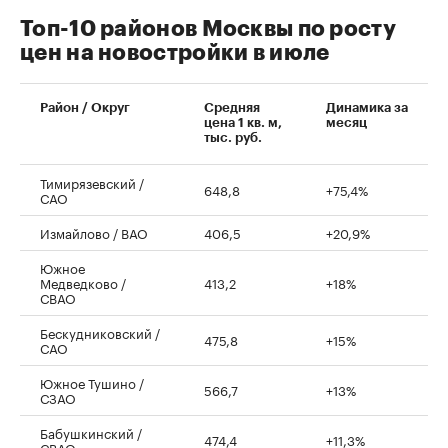
Топ-10 районов Москвы по росту
цен на новостройки в июле
00:00
/
00:00
Район / Округ
Средняя
Динамика за
цена 1 кв. м,
месяц
тыс. руб.
Тимирязевский /
648,8
+75,4%
САО
Измайлово / ВАО
406,5
+20,9%
Южное
Медведково /
413,2
+18%
СВАО
Бескудниковский /
475,8
+15%
САО
Южное Тушино /
566,7
+13%
СЗАО
Бабушкинский /
474,4
+11,3%
СВАО