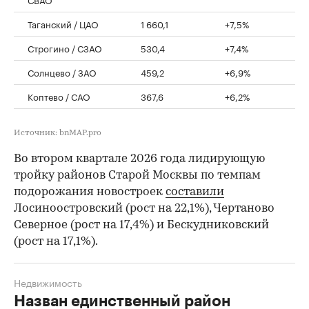
Таганский / ЦАО
1 660,1
+7,5%
Строгино / СЗАО
530,4
+7,4%
Солнцево / ЗАО
459,2
+6,9%
Коптево / САО
367,6
+6,2%
Источник: bnMAP.pro
Во втором квартале 2026 года лидирующую
тройку районов Старой Москвы по темпам
подорожания новостроек
составили
Лосиноостровский (рост на 22,1%), Чертаново
Северное (рост на 17,4%) и Бескудниковский
(рост на 17,1%).
Недвижимость
Назван единственный район