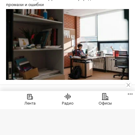
промахи и ошибки
Жилье
⁠,
06 авг, 15:39
2 890
Лента
Радио
Офисы
Спрос на новостройки
Москвы и области снизился
за год почти на 20%