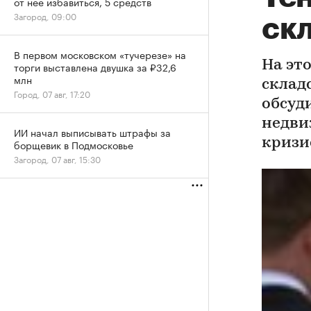
от нее избавиться, 5 средств
Загород, 09:00
ск
В первом московском «тучерезе» на
На эт
торги выставлена двушка за ₽32,6
млн
склад
Город, 07 авг, 17:20
обсуд
недви
ИИ начал выписывать штрафы за
кризи
борщевик в Подмосковье
Загород, 07 авг, 15:30