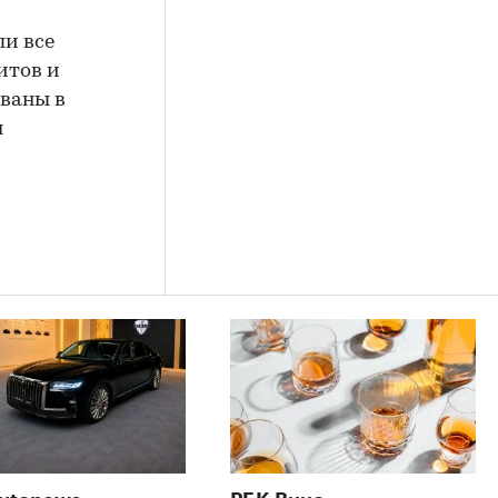
ли все
итов и
ованы в
я