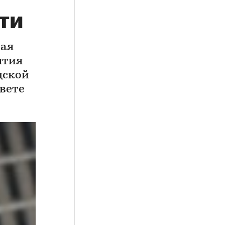
ти
ная
ятия
дской
свете