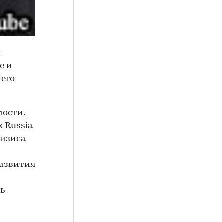
я
е и
 его
мости.
 Russia
ризиса
развития
ть