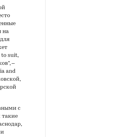
ой
есто
ченные
и на
 для
жет
o suit,
ов", –
ia and
овской,
ерской
вными с
 такие
аснодар,
ми