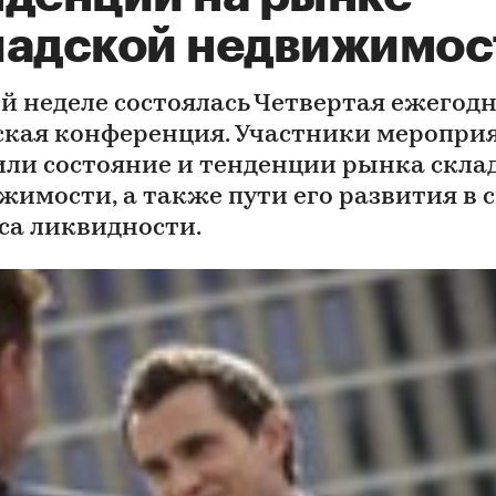
ладской недвижимос
ой неделе состоялась Четвертая ежегод
ская конференция. Участники меропри
или состояние и тенденции рынка скла
жимости, а также пути его развития в 
са ликвидности.