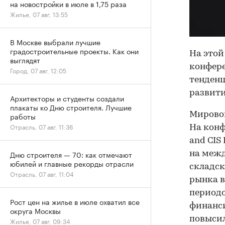
на новостройки в июле в 1,75 раза
Жилье, 07 авг, 13:55
В Москве выбрали лучшие
градостроительные проекты. Как они
На этой
выглядят
конфере
Город, 07 авг, 12:05
тенденц
развити
Архитекторы и студенты создали
плакаты ко Дню строителя. Лучшие
Мировой
работы
Отрасль, 07 авг, 11:36
На конф
and CIS
Дню строителя — 70: как отмечают
на межд
юбилей и главные рекорды отрасли
складск
Отрасль, 07 авг, 11:04
рынка в
периодо
Рост цен на жилье в июле охватил все
финанси
округа Москвы
повысил
Жилье, 07 авг, 09:34