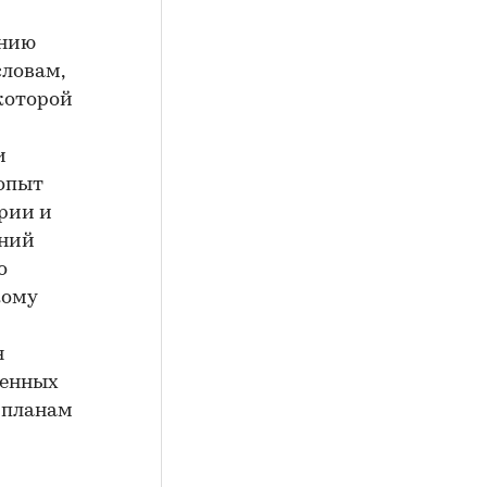
анию
словам,
которой
и
 опыт
рии и
ений
о
кому
я
венных
 планам