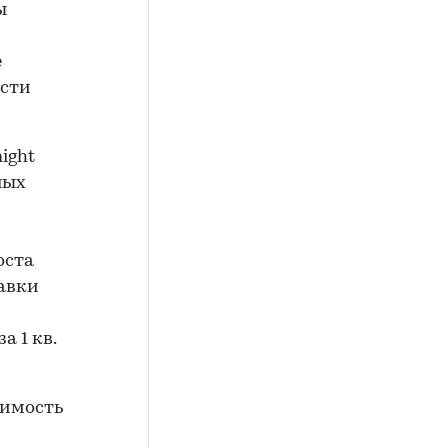
ы
е
ости
ight
ных
оста
авки
а 1 кв.
жимость