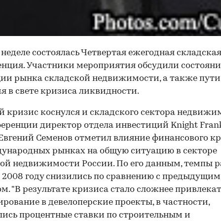
 неделе состоялась Четвертая ежегодная складска
нция. Участники мероприятия обсудили состояни
ии рынка складской недвижимости, а также пути
я в свете кризиса ликвидности.
 кризис коснулся и складского сектора недвижи
еренции директор отдела инвестиций Knight Frank
 Евгений Семенов отметил влияние финансового к
ународных рынках на общую ситуацию в секторе
ой недвижимости России. По его данным, темпы 
 2008 году снизились по сравнению с предыдущим
м. "В результате кризиса стало сложнее привлека
рование в девелоперские проекты, в частности,
ись процентные ставки по строительным и