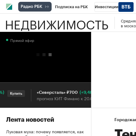
Подписка на РБК
Инвестиции
НЕДВИЖИМОСТЬ
Средняя
РБК Вино
Спорт
Школа управления
в моско
Национальные проекты
Город
Стил
Прямой эфир
Кредитные рейтинги
Франшизы
Га
Проверка контрагентов
Политика
Э
(+9,48%)
«Северсталь» ₽700
НОВА
Купить
Купить
прогноз КИТ Финанс к 20.07.27
прог
Лента новостей
Городска
Луковая муха: почему появляется, как
Те