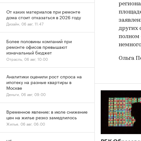
региона
От каких материалов при ремонте
площаде
дома стоит отказаться в 2026 году
заявлен
Дизайн, 06 авг, 11:47
других 
полном 
Более половины компаний при
немного
ремонте офисов превышают
изначальный бюджет
Ольга П
Отрасль, 06 авг, 10:00
Аналитики оценили рост спроса на
ипотеку на разные квартиры в
Москве
Деньги, 06 авг, 09:00
Временное явление: в июле снижение
цен на жилье резко замедлилось
Жилье, 06 авг, 06:00