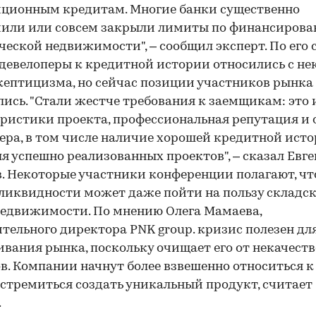
ционным кредитам. Многие банки существенно
чили или совсем закрыли лимиты по финансиров
еской недвижимости", – сообщил эксперт. По его 
девелоперы к кредитной истории относились с не
кептицизма, но сейчас позиции участников рынка
ись. "Стали жестче требования к заемщикам: это 
ристики проекта, профессиональная репутация и
ера, в том числе наличие хорошей кредитной исто
я успешно реализованных проектов", – сказал Евг
. Некоторые участники конференции полагают, чт
ликвидности может даже пойти на пользу складс
едвижимости. По мнению Олега Мамаева,
тельного директора PNK group. кризис полезен дл
вания рынка, поскольку очищает его от некачест
в. Компании начнут более взвешенно относиться к
 стремиться создать уникальный продукт, считает
.