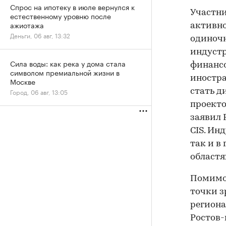
Спрос на ипотеку в июле вернулся к
Участни
естественному уровню после
ажиотажа
активно
Деньги, 06 авг, 13:32
одиночн
индустр
Сила воды: как река у дома стала
финанс
символом премиальной жизни в
иностра
Москве
Город, 06 авг, 13:05
стать д
проекто
заявил 
CIS. Ин
так и в
областя
Помимо 
точки з
региона
Ростов-