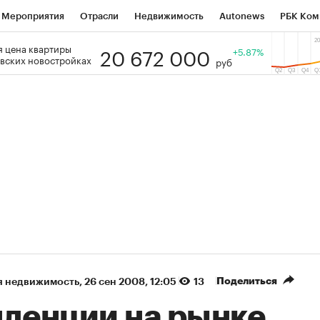
Мероприятия
Отрасли
Недвижимость
Autonews
РБК Ком
20 672 000
 цена квартиры
 РБК
РБК Образование
РБК Курсы
РБК Life
+5.87%
Тренды
Виз
вских новостройках
руб
ь
Крипто
РБК Бизнес-среда
Дискуссионный клуб
Исследо
зета
Спецпроекты СПб
Конференции СПб
Спецпроекты
кономика
Бизнес
Технологии и медиа
Финансы
Рынок на
(+38,66%)
(+31,26%)
ТЭК ₽1 400
«Русагро» ₽120
Купить
ноз SberCIB к 27.07.27
прогноз ПСБ к 26.07.27
Поделиться
я недвижимость
⁠,
26 сен 2008, 12:05
13
нденции на рынке