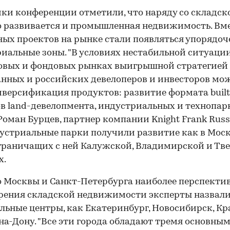
ки конференции отметили, что наряду со складск
 развивается и промышленная недвижимость. Вм
ых проектов на рынке стали появляться упорядо
иальные зоны. "В условиях нестабильной ситуаци
овых и фондовых рынках выигрышной стратегией
нных и российских девелоперов и инвесторов мо
иверсификация продуктов: развитие формата built t
в land-девелопмента, индустриальных и технопарк
Роман Бурцев, партнер компании Knight Frank Russ
дустриальные парки получили развитие как в Моск
 граничащих с ней Калужской, Владимирской и Тв
х.
Москвы и Санкт-Петербурга наиболее перспекти
рения складской недвижимости эксперты назвали
льные центры, как Екатеринбург, Новосибирск, Кр
на-Дону. "Все эти города обладают тремя основны