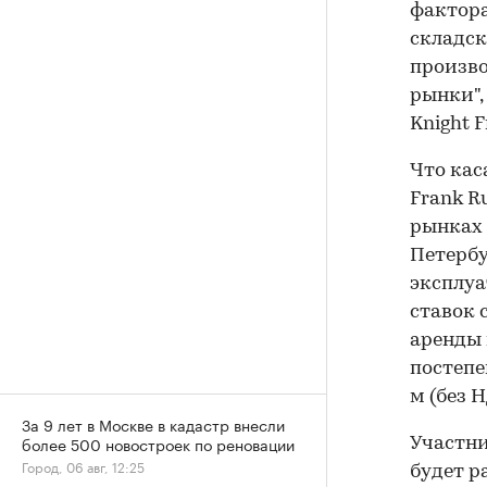
фактора
складск
произво
рынки",
Knight 
Что кас
Frank R
рынках 
Петербур
эксплуа
ставок 
аренды 
постепен
м (без 
За 9 лет в Москве в кадастр внесли
более 500 новостроек по реновации
Участни
Город, 06 авг, 12:25
будет р