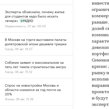
инвести
ограни
Эксперты объяснили, почему жилье
для студентов надо было искать
коммерч
«вчера»
РАДИО
раньше 
Недвижимость, 07 авг, 09:03
долей с
изменил
В Москве на торги выставили палаты
характе
допетровской эпохи дешевле трешки
девелоп
Город, 06 авг, 18:07
портфел
Семенов
Собянин заявил о максимальном за
пять лет темпе строительства метро
кризис 
Город, 06 авг, 15:52
рынку н
исполни
Спрос на новостройки Москвы и
выравни
области снизился за год почти на
проекто
20%
и будут
Жилье, 06 авг, 15:39
эксперт