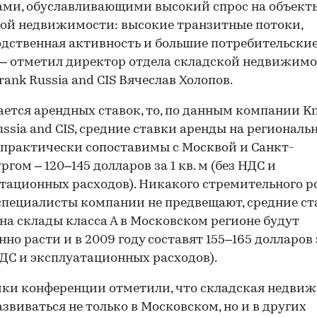
ми, обуславливающими высокий спрос на объект
ой недвижимости: высокие транзитные потоки,
дственная активность и большие потребительски
 – отметил директор отдела складской недвижим
Frank Russia and CIS Вячеслав Холопов.
ается арендных ставок, то, по данным компании Kn
ussia and CIS, средние ставки аренды на региональ
практически сопоставимы с Москвой и Санкт-
гом – 120–145 долларов за 1 кв. м (без НДС и
тационных расходов). Никакого стремительного р
специалисты компании не предвещают, средние ст
на склады класса А в Московском регионе будут
но расти и в 2009 году составят 155–165 долларов з
НДС и эксплуатационных расходов).
ки конференции отметили, что складская недви
азвиваться не только в Московском, но и в других