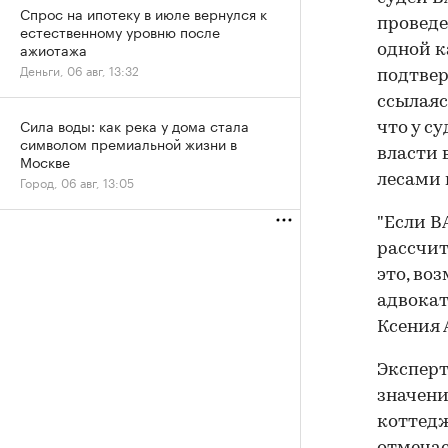
Спрос на ипотеку в июле вернулся к
проведе
естественному уровню после
ажиотажа
одной к
Деньги, 06 авг, 13:32
подтвер
ссылаяс
Сила воды: как река у дома стала
что у с
символом премиальной жизни в
власти 
Москве
лесами 
Город, 06 авг, 13:05
"Если В
рассчит
это, во
адвокат
Ксения 
Эксперт
значени
коттедж