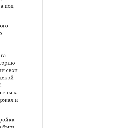
а под
ого
о
 га
егорию
ли свои
одской
.
есены к
ержал и
Тройка
е была