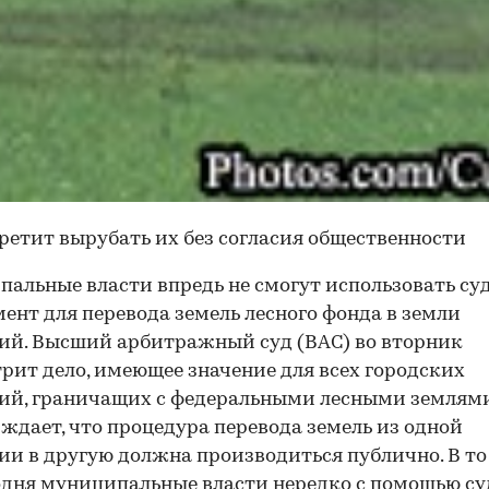
ретит вырубать их без согласия общественности
альные власти впредь не смогут использовать су
мент для перевода земель лесного фонда в земли
ий. Высший арбитражный суд (ВАС) во вторник
рит дело, имеющее значение для всех городских
ий, граничащих с федеральными лесными землями
ждает, что процедура перевода земель из одной
ии в другую должна производиться публично. В то
одня муниципальные власти нередко с помощью с