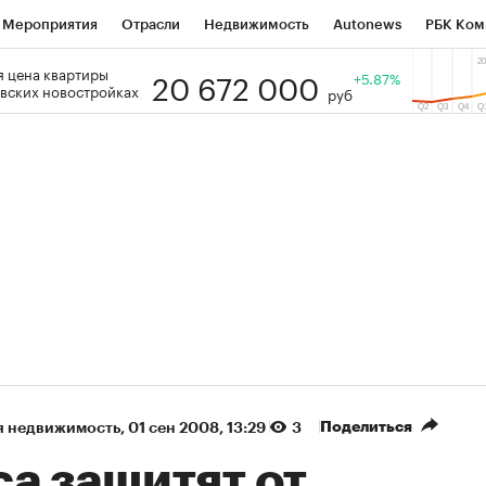
Мероприятия
Отрасли
Недвижимость
Autonews
РБК Ком
20 672 000
 цена квартиры
 РБК
РБК Образование
РБК Курсы
РБК Life
+5.87%
Тренды
Виз
вских новостройках
руб
ь
Крипто
РБК Бизнес-среда
Дискуссионный клуб
Исследо
зета
Спецпроекты СПб
Конференции СПб
Спецпроекты
кономика
Бизнес
Технологии и медиа
Финансы
Рынок на
(+38,23%)
(+31,67%)
ТЭК ₽1 400
«Русагро» ₽120
Купить
оз SberCIB к 27.07.27
прогноз ПСБ к 26.07.27
Поделиться
я недвижимость
⁠,
01 сен 2008, 13:29
3
а защитят от