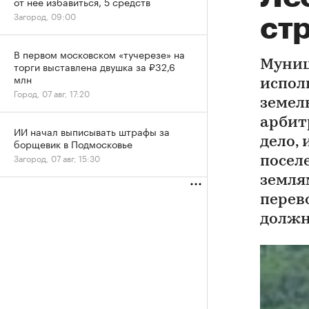
от нее избавиться, 5 средств
Загород, 09:00
ст
В первом московском «тучерезе» на
Муниц
торги выставлена двушка за ₽32,6
млн
испол
Город, 07 авг, 17:20
земел
арбит
ИИ начал выписывать штрафы за
дело,
борщевик в Подмосковье
Загород, 07 авг, 15:30
посел
земля
перев
должн