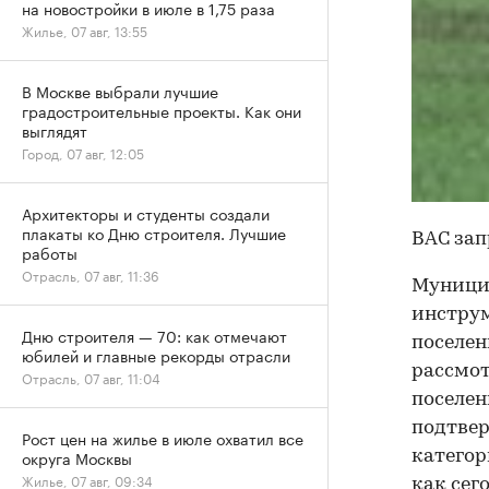
на новостройки в июле в 1,75 раза
Жилье, 07 авг, 13:55
В Москве выбрали лучшие
градостроительные проекты. Как они
выглядят
Город, 07 авг, 12:05
Архитекторы и студенты создали
плакаты ко Дню строителя. Лучшие
ВАС зап
работы
Отрасль, 07 авг, 11:36
Муницип
инст­ру
Дню строителя — 70: как отмечают
поселен
юбилей и главные рекорды отрасли
рассмот
Отрасль, 07 авг, 11:04
поселен
подтвер
Рост цен на жилье в июле охватил все
округа Москвы
категор
Жилье, 07 авг, 09:34
как сег