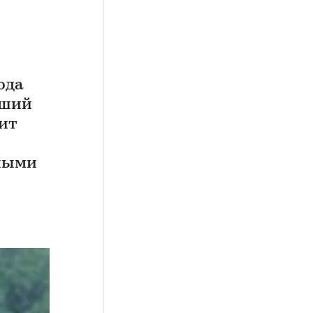
ода
сший
ит
сными