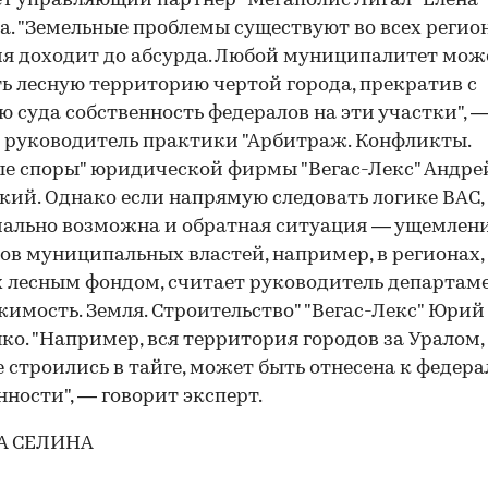
т управляющий партнер "Мегаполис Лигал" Елена
а. "Земельные проблемы суще­ствуют во всех регион
я доходит до абсурда. Любой муниципалитет мож
ь лесную территорию чертой города, прекратив с
 суда собственность федералов на эти участки", 
 руководитель практики "Арбитраж. Конфликты.
е споры" юридической фирмы "Вегас-Лекс" Андре
кий. Однако если напрямую следовать логике ВАС,
ально возможна и обратная ситуация — ущемлен
ов муниципальных властей, например, в регионах,
 лесным фондом, считает руководитель департам
имость. Земля. Строительство" "Вегас-Лекс" Юрий
ко. "Например, вся территория городов за Уралом,
 строились в тайге, может быть отнесена к федер
нности", — говорит эксперт.
А СЕЛИНА