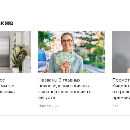
акже
се
Названы 3 главных
Посмот
 мытье
нововведения в личных
Кидман 
льника
финансах для россиян в
откров
августе
премье
Инвестиции
Life