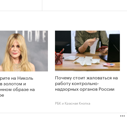
Почему стоит жаловаться на
рите на Николь
работу контрольно-
в золотом и
надзорных органов России
енном образе на
ре
РБК и Красная Кнопка