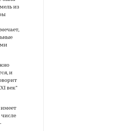
мель из
ры
мечает,
льные
ыми
ожно
ся, и
говорит
I век"
 имеет
 числе
—