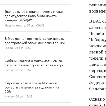
решений
Эксперты объяснили, почему жилье
возведе
для студентов надо было искать
«вчера»
РАДИО
В ВАС о
Недвижимость, 07 авг, 09:03
агентст
Челябин
В Москве на торги выставили палаты
Чебарку
допетровской эпохи дешевле трешки
исключи
Город, 06 авг, 18:07
лесной 
"земли 
Собянин заявил о максимальном за
пять лет темпе строительства метро
действи
Город, 06 авг, 15:52
черты, 
Соответ
Спрос на новостройки Москвы и
федерал
области снизился за год почти на
Федерал
20%
Жилье, 06 авг, 15:39
Однако 
судей В