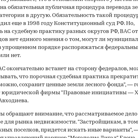
на обязательная публичная процедура перевода зе
атегории в другую. Обязательность такой процеду
дил еще в 1998 году Конституционный суд РФ. Но,
ь на судебную практику разных округов РФ, ВАС от
удов нет единого мнения о том, могут ли муниципа
в упрощенном порядке распоряжаться федеральн
или нет.
АС окончательно встанет на сторону федералов, м
ывать, что порочная судебная практика прекратит
зможно, сохранит ценные земли лесного фонда", — 
 юридической фирмы "Правовые инициативы — XX
Авходиева.
ы обращают внимание, что рассматриваемое дело
е для рынка недвижимости. "Застройщикам, в том
ных поселков, при­дется искать иные варианты", 