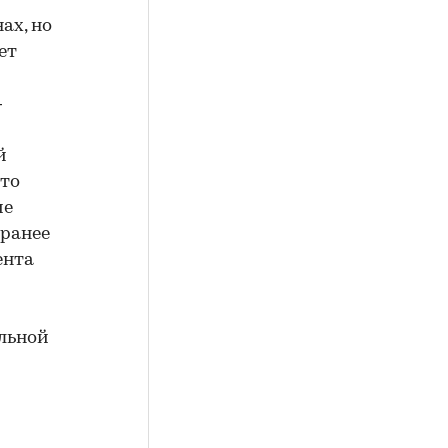
ах, но
ет
—
й
 то
ие
 ранее
ента
альной