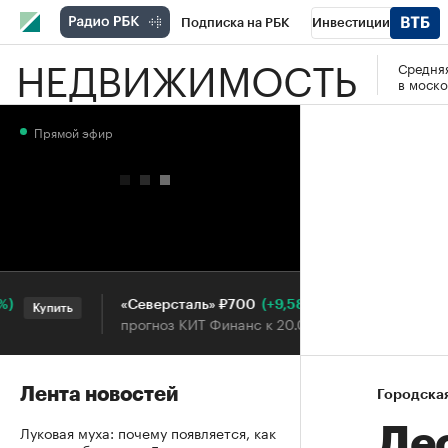
Подписка на РБК
Инвестиции
НЕДВИЖИМОСТЬ
Средняя
РБК Вино
Спорт
Школа управления
в моско
Национальные проекты
Город
Стил
Прямой эфир
Кредитные рейтинги
Франшизы
Га
Проверка контрагентов
Политика
Э
(+9,58%)
«Северсталь» ₽700
НОВА
Купить
Купить
прогноз КИТ Финанс к 20.07.27
прогн
Лента новостей
Городска
Луковая муха: почему появляется, как
Лес