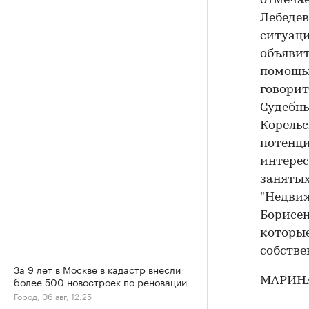
отмечае
Лебедев
ситуаци
объявит
помощью
говорит
Судебны
Корельс
потенци
интерес
занятых
"Недвиж
Борисен
которые
собстве
За 9 лет в Москве в кадастр внесли
более 500 новостроек по реновации
МАРИН
Город, 06 авг, 12:25