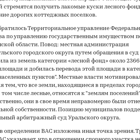
 стремятся получить лакомые куски лесного фонд
ние дорогих коттеджных поселков.
братилось Территориальное управление Федеральн
ва по управлению государственным имуществом п
ской области. Повод: местная администрация
льского городского округа путем обращения в суд
ла из земель категории «лесной фонд» около 2366
площади и добилась перевода этой площади в кат
населенных пунктов". Местные власти мотивирова
я тем, что все земли, находящиеся в пределах гор
в том числе лесные, относятся к "землям поселений"
ственно, они в свое время неправомерно были отн
ьной собственности. Позицию муниципалов подд
ьный арбитражный суд Уральского округа.
в определении ВАС изложена иная точка зрения. 
АС указывает, что в отношении спорного участка н