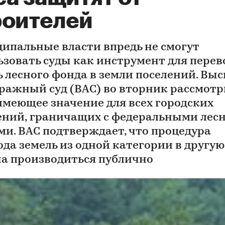
роителей
ипальные власти впредь не смогут
ьзовать суды как инст­румент для перев
ь лесного фонда в земли поселений. Вы
ражный суд (ВАС) во вторник рассмотр
 имеющее значение для всех городских
ений, граничащих с федеральными ле
ми. ВАС подтверждает, что процедура
ода земель из одной категории в другую
а производиться публично