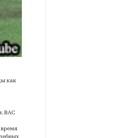
ды как
. ВАС
 время
удебных