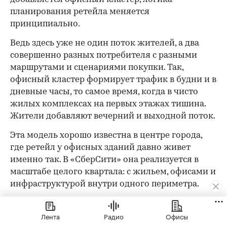
планирования ретейла меняется
принципиально.
Ведь здесь уже не один поток жителей, а два
совершенно разных потребителя с разными
маршрутами и сценариями покупки. Так,
офисный кластер формирует трафик в будни и в
дневные часы, то самое время, когда в чисто
жилых комплексах на первых этажах тишина.
Жители добавляют вечерний и выходной поток.
Эта модель хорошо известна в центре города,
где ретейл у офисных зданий давно живет
именно так. В «СберСити» она реализуется в
масштабе целого квартала: с жильем, офисами и
инфраструктурой внутри одного периметра.
Белых объясняет, как это работает на практике: «Для
Лента
Радио
Офисы
аптеки или продуктового магазина офисных