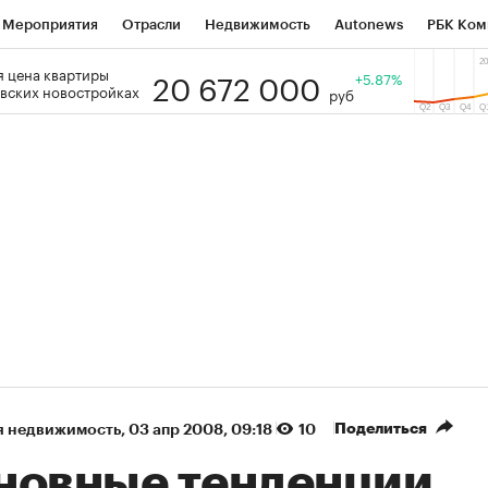
Мероприятия
Отрасли
Недвижимость
Autonews
РБК Ком
20 672 000
 цена квартиры
 РБК
РБК Образование
РБК Курсы
РБК Life
+5.87%
Тренды
Виз
вских новостройках
руб
ь
Крипто
РБК Бизнес-среда
Дискуссионный клуб
Исследо
зета
Спецпроекты СПб
Конференции СПб
Спецпроекты
кономика
Бизнес
Технологии и медиа
Финансы
Рынок на
(+38,34%)
(+31,18%)
АТЭК ₽1 400
«Русагро» ₽120
Купить
ноз SberCIB к 27.07.27
прогноз ПСБ к 26.07.27
Поделиться
я недвижимость
⁠,
03 апр 2008, 09:18
10
новные тенденции