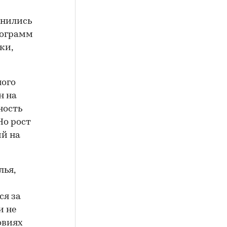
енились
рограмм
ки,
ного
н на
ность
Но рост
ий на
лья,
ся за
и не
овиях