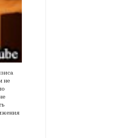
изиса
м не
по
не
ть
нижения