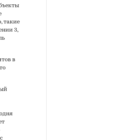
объекты
е
, такие
ении 3,
ль
итов в
то
ный
годня
ет
о
с