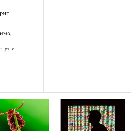
орит
димо,
стут и