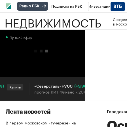
Подписка на РБК
Инвестиции
НЕДВИЖИМОСТЬ
Средняя
РБК Вино
Спорт
Школа управления
в моско
Национальные проекты
Город
Стил
Прямой эфир
Кредитные рейтинги
Франшизы
Га
Проверка контрагентов
Политика
Э
(+9,96%)
«Северсталь» ₽700
НОВ
Купить
Купить
прогноз КИТ Финанс к 20.07.27
прог
Лента новостей
Городска
В первом московском «тучерезе» на
Ос