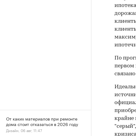
ипотека
дорожаю
клиенты
клиенты
максиму
ипотечн
По прог
первом 
связано
Идеальн
источни
официал
приобре
От каких материалов при ремонте
крайне 
дома стоит отказаться в 2026 году
"серый"
Дизайн, 06 авг, 11:47
кризиса