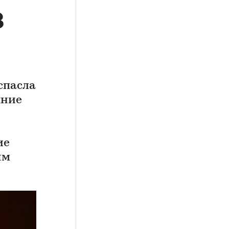
8
спасла
яние
ие
ым