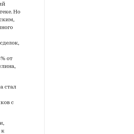
ий
теке. Но
ским,
много
сделок,
3% от
улина,
а стал
ков с
и,
 к