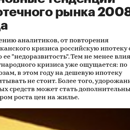
отечного рынка 200
да
ению аналитиков, от повторения
канского кризиса российскую ипотеку 
 ее "недоразвитость". Тем не менее вли
народного кризиса уже ощущается: по
озам, в этом году на дешевую ипотеку
итывать не стоит. Более того, удорожан
ых средств может стать дополнительн
ром роста цен на жилье.