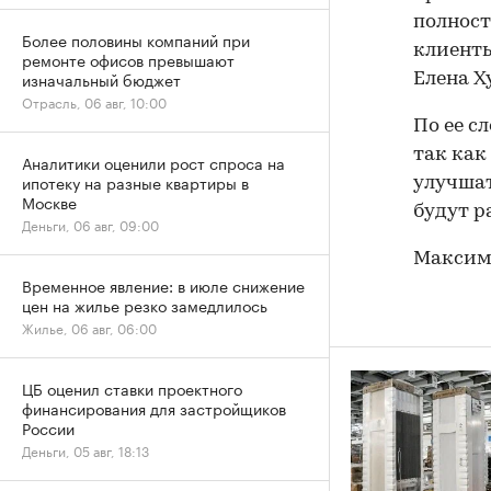
полност
Более половины компаний при
клиенты
ремонте офисов превышают
изначальный бюджет
Елена Х
Отрасль, 06 авг, 10:00
По ее с
так как
Аналитики оценили рост спроса на
ипотеку на разные квартиры в
улучшат
Москве
будут р
Деньги, 06 авг, 09:00
Максим
Временное явление: в июле снижение
цен на жилье резко замедлилось
Жилье, 06 авг, 06:00
ЦБ оценил ставки проектного
финансирования для застройщиков
России
Деньги, 05 авг, 18:13