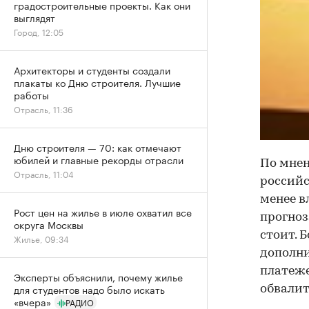
градостроительные проекты. Как они
выглядят
Город, 12:05
Архитекторы и студенты создали
плакаты ко Дню строителя. Лучшие
работы
Отрасль, 11:36
Дню строителя — 70: как отмечают
юбилей и главные рекорды отрасли
По мнен
Отрасль, 11:04
российс
менее в
Рост цен на жилье в июле охватил все
прогноз
округа Москвы
стоит. 
Жилье, 09:34
дополни
платеже
Эксперты объяснили, почему жилье
для студентов надо было искать
обвалит
«вчера»
РАДИО