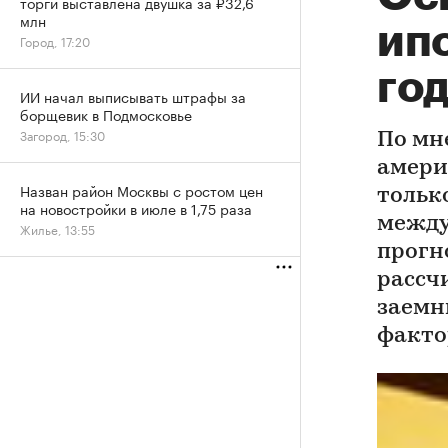
торги выставлена двушка за ₽32,6
млн
ип
Город, 17:20
го
ИИ начал выписывать штрафы за
борщевик в Подмосковье
Загород, 15:30
По мн
амери
Назван район Москвы с ростом цен
только
на новостройки в июле в 1,75 раза
между
Жилье, 13:55
прогн
рассч
заемн
факто