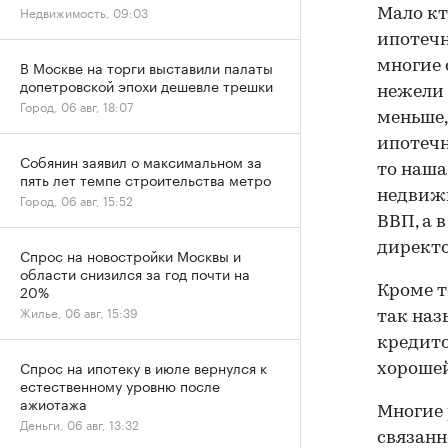
Недвижимость, 09:03
Мало кт
ипотечн
В Москве на торги выставили палаты
многие 
допетровской эпохи дешевле трешки
нежели 
Город, 06 авг, 18:07
меньше,
ипотечн
Собянин заявил о максимальном за
то наша
пять лет темпе строительства метро
недвижи
Город, 06 авг, 15:52
ВВП, а 
директо
Спрос на новостройки Москвы и
области снизился за год почти на
20%
Кроме т
Жилье, 06 авг, 15:39
так наз
кредито
Спрос на ипотеку в июле вернулся к
хорошей
естественному уровню после
ажиотажа
Многие 
Деньги, 06 авг, 13:32
связанн