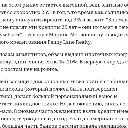
 на этом рынке остается выгодной, ведь элитные 
т со скоростью 25% в год, в то время как солидны
 могут получить кредит под 9% в валюте. "Конечно
 не платят эти кредиты 25 лет – они их гасят в теч
м 5 лет", – говорит Марина Меклонян, руководите
ого кредитования Penny Lane Realty.
нозам аналитиков, объем выдачи ипотечных кред
полугодии снизится на 15–20%. В первую очередь э
 с ростом цен на рынке.
ый заемщик для банка имеет высокий и стабиль
к дохода (который должен быть подтвержден
ьно), делает большой первоначальный взнос и
тает ликвидное жилье. Но, к сожалению, таких се
мало. Основная часть желающих взять кредит име
, неподтвержденный доход. Если до американског
 большая часть банков рассматривала заемщиков 