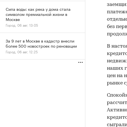
заемщик
Сила воды: как река у дома стала
платеже
символом премиальной жизни в
Москве
отдельн
Город, 06 авг, 13:05
без пер
продолж
За 9 лет в Москве в кадастр внесли
более 500 новостроек по реновации
В насто
Город, 06 авг, 12:25
кредито
недвижи
наших г
цен на 
рынке с
Спокойн
рассчит
Активно
кредито
сыграли