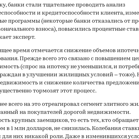
у, банки стали тщательнее проводить анализ
способности и кредитоспособности клиента, изм
ые программы (некоторые банки отказались от п
воначального взноса), повысились процентные став
ает эксперт.
ящее время отмечается снижение объемов ипотеч
вания. Прежде всего это связано с повышением це
мость (спрос на ипотеку не уменьшился, и потреб
раждан в улучшении жилищных условий – тоже). 
недвижимость и снижение количества предложен
ущественно тормозят этот процесс.
ее всего на это отреагировал сегмент элитного жи
анный на покупателей дорогой недвижимости.
сть крупных заемщиков, то есть тех, кто обращает
м в 1 млн долларов, не снизилась. Колебания ставк
 для них никакой роли. Даже в изменившихся усл