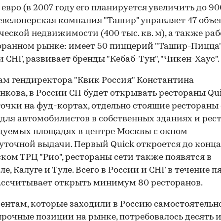
 евро (в 2007 году его планируется увеличить до 9
Девелопер­ская компания "Ташир" управляет 47 объ
еской недвижимости (400 тыс. кв. м), а также раб
оранном рынке: имеет 50 пиццерий "Ташир-Пицца"
и СНГ, развивает бренды "Кебаб-Тун", "Чикен-Хаус".
ам гендиректора "Квик Россия" Константина
нкова, в России СП будет открывать рестораны Qui
точки на фуд-кортах, отдельно стоящие рестораны
для автомобилистов в собственных зданиях и рес
дуемых площадях в центре Москвы с окном
уточной выдачи. Первый Quick откроется до конца
ком ТРЦ "Рио", рестораны сети также появятся в
е, Калуге и Туле. Всего в России и СНГ в течение п
ассчитывает открыть минимум 80 ресторанов.
ентам, которые заходили в Россию самостоятельно
прочные позиции на рынке, потребовалось десять и