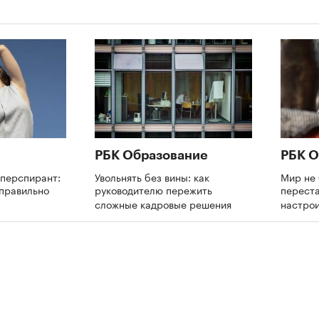
РБК Образование
РБК О
иперспирант:
Увольнять без вины: как
Мир не 
 правильно
руководителю пережить
переста
сложные кадровые решения
настрои