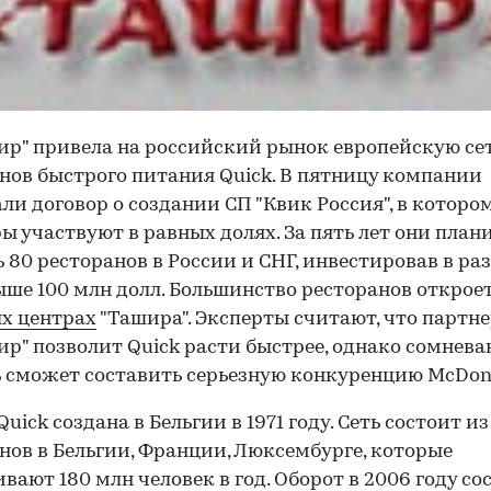
ир" привела на российский рынок европейскую се
нов быстрого питания Quick. В пятницу компании
ли договор о создании СП "Квик Россия", в которо
ы участвуют в равных долях. За пять лет они пла
 80 ресторанов в России и СНГ, инвестировав в ра
ыше 100 млн долл. Большинство ресторанов откроет
х центрах
"Ташира". Эксперты считают, что партне
ир" позволит Quick расти быстрее, однако сомнева
ь сможет составить серьезную конкуренцию McDona
uick создана в Бельгии в 1971 году. Сеть состоит из
нов в Бельгии, Франции, Люксембурге, которые
вают 180 млн человек в год. Оборот в 2006 году со