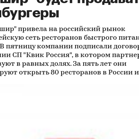
мбургеры
ашир" привела на российский рынок
ейскую сеть ресторанов быстрого пита
. В пятницу компании подписали догово
нии СП "Квик Россия", в котором партн
уют в равных долях. За пять лет они
руют открыть 80 ресторанов в России и