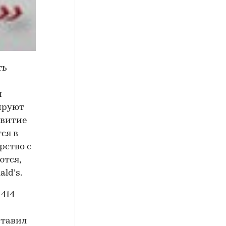
ть
м
нируют
звитие
ся в
рство с
ются,
ld’s.
 414
ставил