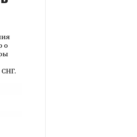
ния
р о
еры
 СНГ.