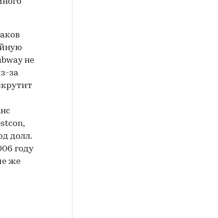
много
раков
ойную
ubway не
из-за
скрутит
анс
stcon,
д долл.
006 году
ие же