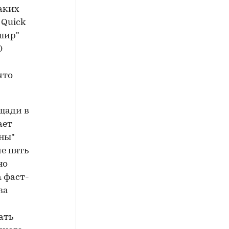
аких
 Quick
шир"
0
 что
ощади в
ает
ны"
е пять
но
 фаст-
за
ать