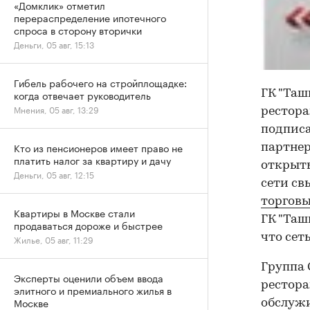
«Домклик» отметил
перераспределение ипотечного
спроса в сторону вторички
Деньги, 05 авг, 15:13
Гибель рабочего на стройплощадке:
когда отвечает руководитель
ГК "Таш
Мнения, 05 авг, 13:29
рестора
подписа
Кто из пенсионеров имеет право не
партнер
платить налог за квартиру и дачу
открыть
Деньги, 05 авг, 12:15
сети св
торговы
Квартиры в Москве стали
ГК "Таш
продаваться дороже и быстрее
что сет
Жилье, 05 авг, 11:29
Группа Q
Эксперты оценили объем ввода
рестора
элитного и премиального жилья в
Москве
обслужи