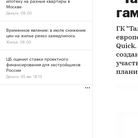
ипотеку на разные квартиры в
Москве
га
Деньги, 09:00
ГК "Т
Временное явление: в июле снижение
цен на жилье резко замедлилось
европ
Жилье, 06:00
Quick
созда
ЦБ оценил ставки проектного
участв
финансирования для застройщиков
России
плани
Деньги, 05 авг, 18:13