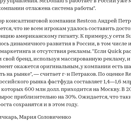
ру управления. McDonald’s работает в России уже 
у компании отлажена система работы".
р консалтинговой компании Restcon Андрей Пет
ется, что не всем игрокам удалось составить дост
нцию американскому гиганту. К примеру, у сети S
ось динамичного развития в России, в том числе 
 маркетинга и отсутствия рекламы. "Если Quick ра
и свой бренд, используя массированную рекламу, и
мент окажется оригинальным, у компании есть ш
ть на рынке", — считает г-н Петраков. По оценке Re
оссийского рынка фастфуда составляет 1,4—1,6 млр
из которых 600 млн долл. приходится на Москву. В 2
ырос приблизительно на 30%. Ожидается, что так
оста сохранятся и в этом году.
ичкарь, Мария Соловиченко