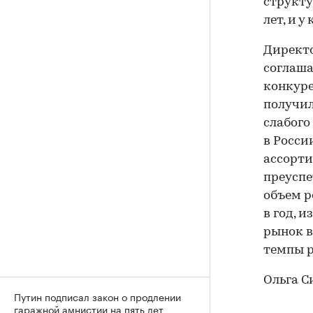
структу
лет, и 
Директо
соглаша
конкуре
получил
слабого
в Росси
ассорти
преуспе
объем р
в год, 
рынок в
темпы р
Ольга С
Путин подписал закон о продлении
гаражной амнистии на пять лет