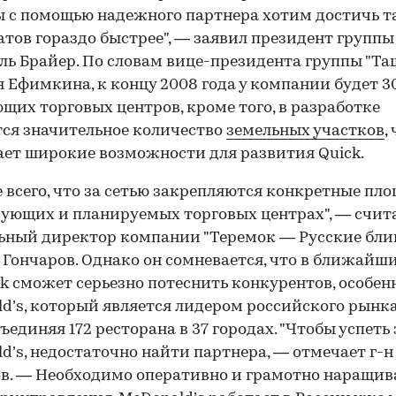
мы с помощью надежного партнера хотим достичь т
атов гораздо быстрее", — заявил президент группы
ь Брайер. По словам вице-президента группы "Та
 Ефимкина, к концу 2008 года у компании будет 3
щих торговых центров, кроме того, в разработке
ся значительное количество
земельных участков
,
ет широкие возможности для развития Quick.
 всего, что за сетью закрепляются конкретные пл
ующих и планируемых торговых центрах", — счит
ьный директор компании "Теремок — Русские бли
Гончаров. Однако он сомневается, что в ближайши
ck сможет серьезно потеснить конкурентов, особен
d’s, который является лидером российского рынка
бъединяя 172 ресторана в 37 городах. "Чтобы успеть 
d’s, недостаточно найти партнера, — отмечает г-н
в. — Необходимо оперативно и грамотно наращив