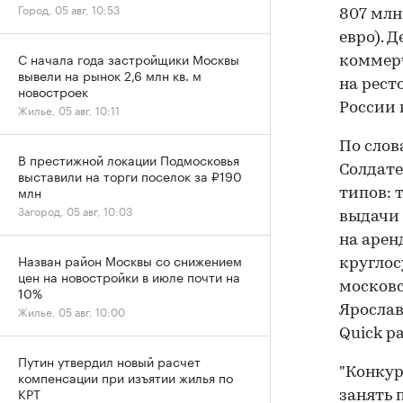
Город, 05 авг, 10:53
807 млн
евро). 
С начала года застройщики Москвы
коммерч
вывели на рынок 2,6 млн кв. м
на рест
новостроек
России 
Жилье, 05 авг, 10:11
По слов
В престижной локации Подмосковья
Солдате
выставили на торги поселок за ₽190
млн
типов: 
Загород, 05 авг, 10:03
выдачи 
на арен
Назван район Москвы со снижением
круглос
цен на новостройки в июле почти на
московс
10%
Жилье, 05 авг, 10:00
Ярославл
Quick р
Путин утвердил новый расчет
"Конкур
компенсации при изъятии жилья по
КРТ
занять 