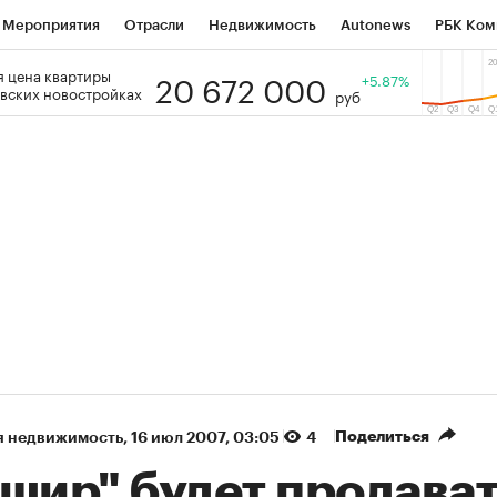
Мероприятия
Отрасли
Недвижимость
Autonews
РБК Ком
20 672 000
 цена квартиры
 РБК
РБК Образование
РБК Курсы
РБК Life
+5.87%
Тренды
Виз
вских новостройках
руб
ь
Крипто
РБК Бизнес-среда
Дискуссионный клуб
Исследо
зета
Спецпроекты СПб
Конференции СПб
Спецпроекты
кономика
Бизнес
Технологии и медиа
Финансы
Рынок на
(+34,59%)
(+29,8
ОВАТЭК ₽1 400
«Русагро» ₽120
Купить
огноз SberCIB к 27.07.27
прогноз ПСБ к 26.07.27
Поделиться
я недвижимость
⁠,
16 июл 2007, 03:05
4
ашир" будет продава