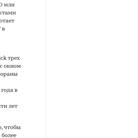
00 млн
ектами
отает
 в
ck трех
 с окном
тораны
 года в
яти лет
, чтобы
 более