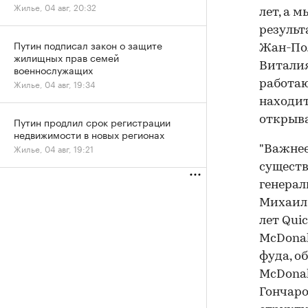
Жилье, 04 авг, 20:32
лет, а 
результ
Путин подписал закон о защите
Жан-Пол
жилищных прав семей
Виталия
военнослужащих
Жилье, 04 авг, 19:34
работаю
находит
открыва
Путин продлил срок регистрации
недвижимости в новых регионах
Жилье, 04 авг, 19:21
"Важнее
существ
генерал
Михаил 
лет Qui
McDonal
фуда, о
McDonal
Гончаро