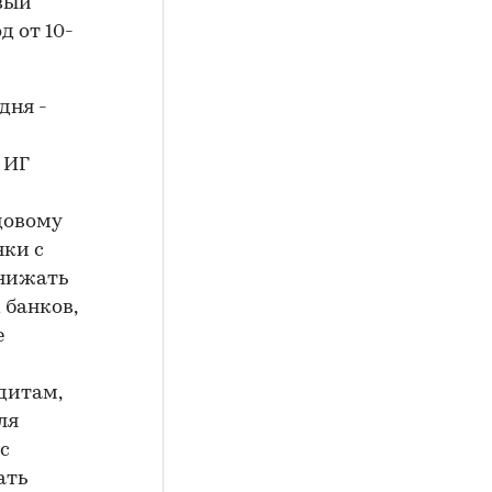
вый
 от 10-
дня -
 ИГ
довому
нки с
снижать
 банков,
е
дитам,
ля
с
ать