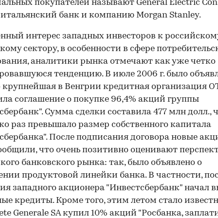
альных покупателей называют General Electric Co
, итальянский банк и компанию Morgan Stanley.
ный интерес западных инвесторов к российском
кому сектору, в особенности в сфере потребительс
вания, аналитики рынка отмечают как уже четко
овавшуюся тенденцию. В июле 2006 г. было объявл
о крупнейшая в Венгрии кредитная организация О
ла соглашение о покупке 96,4% акций группы
сбербанк". Сумма сделки составила 477 млн долл., ч
ко раз превышало размер собственного капитала
сбербанка". После подписания договора новые ак
ообщили, что очень позитивно оценивают перспек
кого банковского рынка: так, было объявлено о
нии продуктовой линейки банка. В частности, по
ия западного акционера "Инвестсбербанк" начал 
ые кредиты. Кроме того, этим летом стало известн
iete Generale SA купил 10% акций "Росбанка, заплат