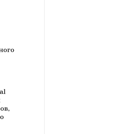
ного
al
и
ов,
но