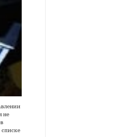
авлении
я не
ев
В списке