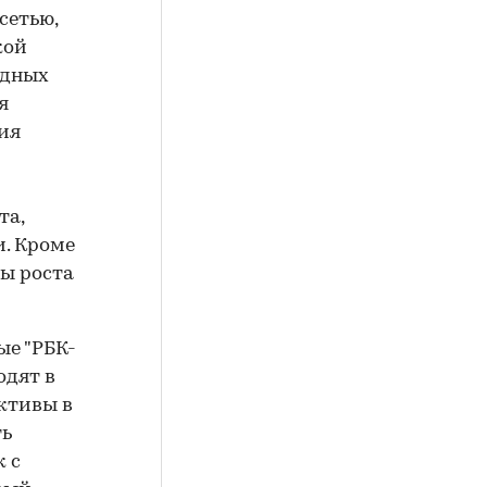
сетью,
кой
адных
я
ия
та,
и. Кроме
вы роста
ые "РБК-
одят в
ективы в
ть
к с