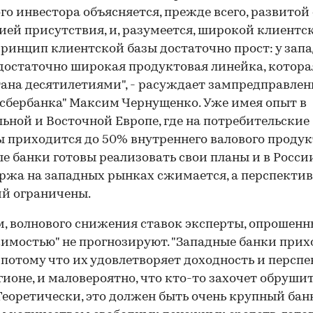
го инвестора объясняется, прежде всего, развитой 
ией присутствия, и, разумеется, широкой клиентс
Принцип клиентской базы достаточно прост: у зап
достаточно широкая продуктовая линейка, котора
ана десятилетиями", - расуждает зампредправлен
сбербанка" Максим Чернущенко. Уже имея опыт в
ьной и Восточной Европе, где на потребительские
 приходится до 50% внутреннего валового продук
е банки готовы реализовать свои планы и в Росси
аржа на западных рынках сжимается, а перспекти
й ограничены.
, волнового снижения ставок эксперты, опрошенн
мостью" не прогнозируют. "Западные банки прих
 потому что их удовлетворяет доходность и персп
гионе, и маловероятно, что кто-то захочет обруши
Теоретически, это должен быть очень крупный бан