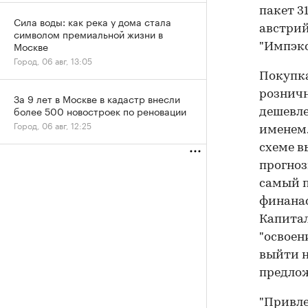
пакет 3
Сила воды: как река у дома стала
австрий
символом премиальной жизни в
Москве
"Импэкс
Город, 06 авг, 13:05
Покупка
розничн
За 9 лет в Москве в кадастр внесли
более 500 новостроек по реновации
дешевле
Город, 06 авг, 12:25
именем.
схеме в
прогноз
самый п
финанас
Капитал
"освоен
выйти н
предло
"Привле