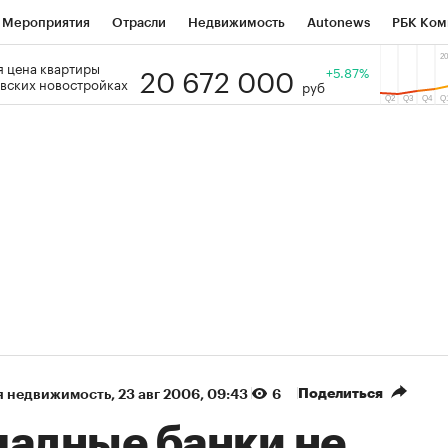
Мероприятия
Отрасли
Недвижимость
Autonews
РБК Ком
20 672 000
 цена квартиры
 РБК
РБК Образование
РБК Курсы
РБК Life
+5.87%
Тренды
Виз
вских новостройках
руб
ь
Крипто
РБК Бизнес-среда
Дискуссионный клуб
Исследо
зета
Спецпроекты СПб
Конференции СПб
Спецпроекты
кономика
Бизнес
Технологии и медиа
Финансы
Рынок на
(+38,09%)
(+31,06%)
К ₽1 400
«Русагро» ₽120
Купить
К
SberCIB к 27.07.27
прогноз ПСБ к 26.07.27
Поделиться
я недвижимость
⁠,
23 авг 2006, 09:43
6
падные банки не