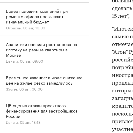
большим
сделать
Более половины компаний при
ремонте офисов превышают
15 лет"
изначальный бюджет
Отрасль, 06 авг, 10:00
"Ипотек
самые п
Аналитики оценили рост спроса на
отмечае
ипотеку на разные квартиры в
"Атон" 
Москве
российс
Деньги, 06 авг, 09:00
потреби
иностра
Временное явление: в июле снижение
цен на жилье резко замедлилось
процент
Жилье, 06 авг, 06:00
которые
западны
ЦБ оценил ставки проектного
кредито
финансирования для застройщиков
посколь
России
Деньги, 05 авг, 18:13
привлеч
участие