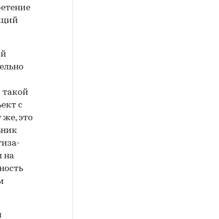
ретение
кций
ой
ельно
и такой
ект с
же, это
ьник
тиза-
 на
ность
м
я