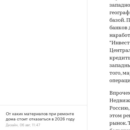
западно
географ
базой. 
банков 
наработ
"Инвест
Централ
кредиты
западны
того, м
операци
Впрочем
Недвижи
Россию,
От каких материалов при ремонте
этом ре
дома стоит отказаться в 2026 году
рынок. 
Дизайн, 06 авг, 11:47