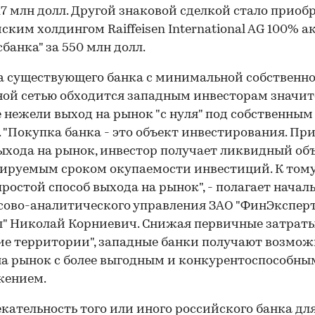
17 млн долл. Другой знаковой сделкой стало приоб
ским холдингом Raiffeisen International AG 100% а
банка" за 550 млн долл.
 существующего банка с минимальной собственн
ой сетью обходится западным инвесторам значит
 нежели выход на рынок "с нуля" под собственным
 "Покупка банка - это объект инвестирования. Пр
ыхода на рынок, инвестор получает ликвидный объ
ируемым сроком окупаемости инвестиций. К тому 
ростой способ выхода на рынок", - полагает начал
ово-аналитического управления ЗАО "ФинЭкспер
" Николай Корниевич. Снижая первичные затраты
ие территории", западные банки получают возмож
а рынок с более выгодным и конкурентоспособны
жением.
кательность того или иного российского банка дл