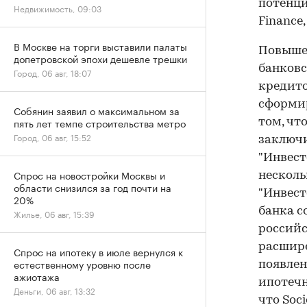
потенци
Недвижимость, 09:03
Finance
В Москве на торги выставили палаты
Повышен
допетровской эпохи дешевле трешки
банковс
Город, 06 авг, 18:07
кредито
сформир
Собянин заявил о максимальном за
пять лет темпе строительства метро
том, чт
Город, 06 авг, 15:52
заключи
"Инвест
Спрос на новостройки Москвы и
несколь
области снизился за год почти на
"Инвест
20%
банка с
Жилье, 06 авг, 15:39
российс
расшире
Спрос на ипотеку в июле вернулся к
естественному уровню после
появлен
ажиотажа
ипотечн
Деньги, 06 авг, 13:32
что Soc