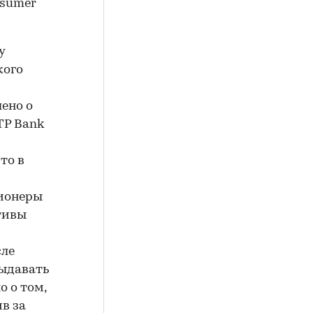
nsumer
у
кого
ено о
ТР Bank
то в
ционеры
тивы
сле
выдавать
о о том,
ив за