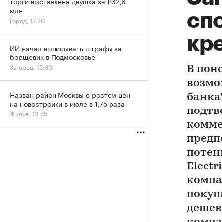
торги выставлена двушка за ₽32,6
млн
сп
Город, 17:20
кр
ИИ начал выписывать штрафы за
борщевик в Подмосковье
Загород, 15:30
В пон
возмо
Назван район Москвы с ростом цен
банка"
на новостройки в июле в 1,75 раза
подтв
Жилье, 13:55
комме
предп
потен
Electr
компа
покуп
дешев