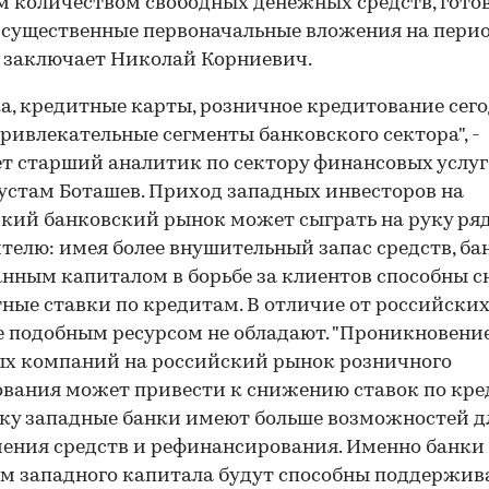
 количеством свободных денежных средств, гото
 существенные первоначальные вложения на период
, - заключает Николай Корниевич.
а, кредитные карты, розничное кредитование сего
ривлекательные сегменты банковского сектора", -
т старший аналитик по сектору финансовых услуг
Рустам Боташев. Приход западных инвесторов на
кий банковский рынок может сыграть на руку ря
телю: имея более внушительный запас средств, ба
нным капиталом в борьбе за клиентов способны 
ные ставки по кредитам. В отличие от российских
 подобным ресурсом не обладают. "Проникновени
х компаний на российский рынок розничного
вания может привести к снижению ставок по кре
ку западные банки имеют больше возможностей д
ения средств и рефинансирования. Именно банки 
м западного капитала будут способны поддержив