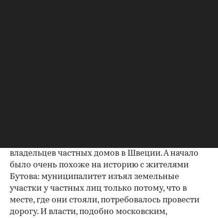
Тайнер и партнеры" Виталия Бордунова, в
Южном Бутове нарушена Европейская
конвенция о защите прав человека и основных
свобод. Российская Конституция гарантирует
примат международного права, стало быть,
должны соблюдаться и правила Европейской
конвенции, к которой мы присоединились
много лет назад. Для того чтобы дело было
передано в Страсбург, жителям района,
недовольным политикой властей, достаточно
проиграть две инстанции в российских судах.
Похожее дело было выиграно в Страсбурге в
1987 году, и касалось оно незаконно выселенных
владельцев частных домов в Швеции. А начало
было очень похоже на историю с жителями
Бутова: муниципалитет изъял земельные
участки у частных лиц только потому, что в
месте, где они стояли, потребовалось провести
дорогу. И власти, подобно московским,