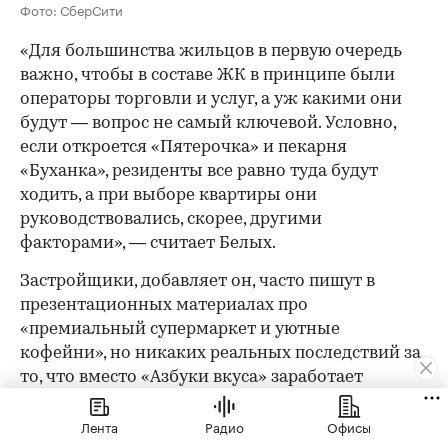
Фото: СберСити
«Для большинства жильцов в первую очередь
важно, чтобы в составе ЖК в принципе были
операторы торговли и услуг, а уж какими они
будут — вопрос не самый ключевой. Условно,
если откроется «Пятерочка» и пекарня
«Буханка», резиденты все равно туда будут
ходить, а при выборе квартиры они
руководствовались, скорее, другими
факторами», — считает Белых.
Застройщики, добавляет он, часто пишут в
презентационных материалах про
«премиальный супермаркет и уютные
кофейни», но никаких реальных последствий за
то, что вместо «Азбуки вкуса» заработает
эконом-супермаркет, нет — договор мог быть
Лента
Радио
Офисы
расторгнут по тысяче причин, а пустое