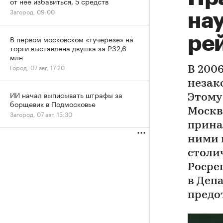
от нее избавиться, 5 средств
Загород, 09:00
на
ре
В первом московском «тучерезе» на
торги выставлена двушка за ₽32,6
млн
Город, 07 авг, 17:20
В 200
незак
ИИ начал выписывать штрафы за
Этому
борщевик в Подмосковье
Москв
Загород, 07 авг, 15:30
прина
ними 
столи
Росре
в Депа
предо