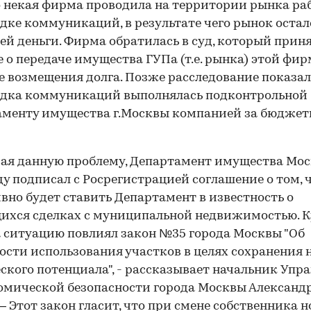
о некая фирма проводила на территории рынка ра
дке коммуникаций, в результате чего рынок остал
ей деньги. Фирма обратилась в суд, который прин
 о передаче имущества ГУПа (т.е. рынка) этой фир
е возмещения долга. Позже расследование показал
адка коммуникаций выполнялась подконтрольной
аменту имущества г.Москвы компанией за бюдже
ая данную проблему, Департамент имущества Мос
ду подписал с Росрегистрацией соглашение о том, 
вно будет ставить Департамент в известность о
ихся сделках с муниципальной недвижимостью. 
на ситуацию повлиял закон №35 города Москвы "Об
ости использования участков в целях сохранения 
ского потенциала", - рассказывает начальник Упр
омической безопасности города Москвы Александ
 – Этот закон гласит, что при смене собственника 