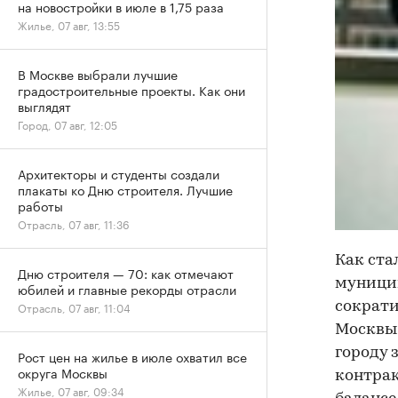
на новостройки в июле в 1,75 раза
Жилье, 07 авг, 13:55
В Москве выбрали лучшие
градостроительные проекты. Как они
выглядят
Город, 07 авг, 12:05
Архитекторы и студенты создали
плакаты ко Дню строителя. Лучшие
работы
Отрасль, 07 авг, 11:36
Как ста
Дню строителя — 70: как отмечают
муницип
юбилей и главные рекорды отрасли
Отрасль, 07 авг, 11:04
сократи
Москвы,
городу 
Рост цен на жилье в июле охватил все
округа Москвы
контрак
Жилье, 07 авг, 09:34