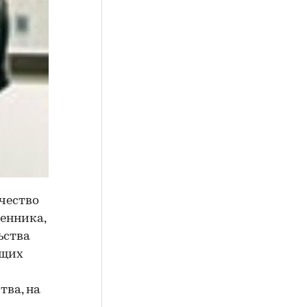
ичество
енника,
ьства
ащих
тва, на