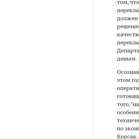
том, чт
перекла
должен 
решение
качеств
перекл
Департ
деньги.
Осознав
этом го
операти
готовящ
того, "
особенн
техниче
по экон
Корсак.