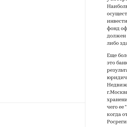
Наибол
осущест
инвести
фонд оф
должен 
либо зд
Еще бол
это бан
результ
юридиче
Недвиж
г.Москв
хранени
чего ее
когда о
Росреги