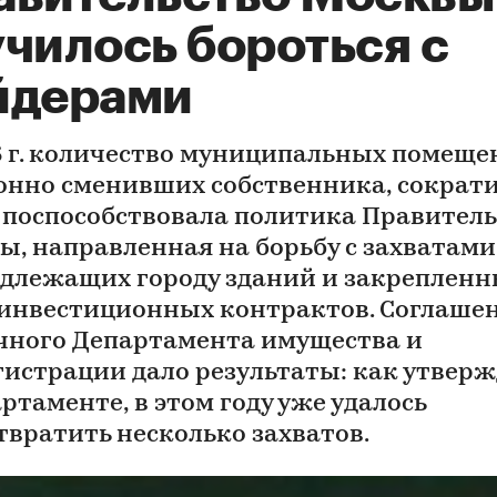
училось бороться с
йдерами
6 г. количество муниципальных помеще
онно сменивших собственника, сократи
 поспособствовала политика Правитель
ы, направленная на борьбу с захватами
длежащих городу зданий и закрепленн
инвестиционных контрактов. Соглаше
чного Департамента имущества и
гистрации дало результаты: как утвер
ртаменте, в этом году уже удалось
твратить несколько захватов.