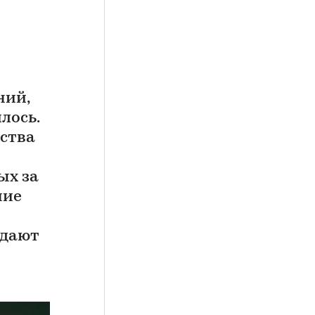
ний,
лось.
ства
ых за
ние
ждают