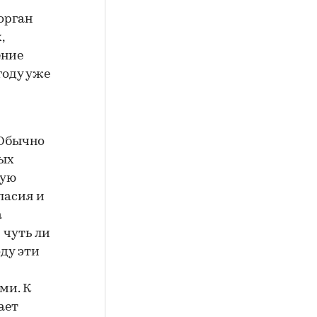
орган
,
ение
году уже
 Обычно
мых
тую
ласия и
а
 чуть ли
оду эти
ми. К
ает