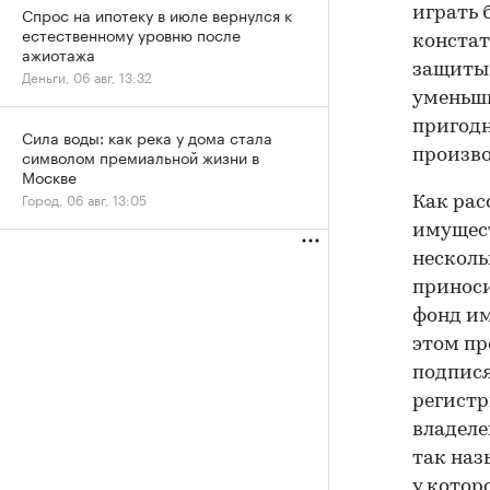
Спрос на ипотеку в июле вернулся к
играть 
естественному уровню после
констат
ажиотажа
защиты 
Деньги, 06 авг, 13:32
уменьш
пригодн
Сила воды: как река у дома стала
символом премиальной жизни в
произво
Москве
Город, 06 авг, 13:05
Как рас
имущест
несколь
приноси
фонд им
этом пр
подпися
регистр
владеле
так наз
у которо