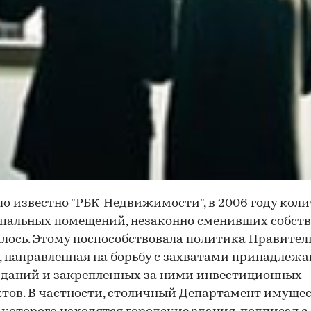
ло известно "РБК-Недвижимости", в 2006 году кол
альных помещений, незаконно сменивших собств
лось. Этому поспособствовала политика Правител
 направленная на борьбу с захватами принадлеж
зданий и закрепленных за ними инвестиционных
тов. В частности, столичный Департамент имущес