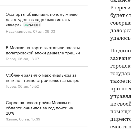
балансе
Росреги
Эксперты объяснили, почему жилье
будет с
для студентов надо было искать
соверша
«вчера»
РАДИО
Недвижимость, 07 авг, 09:03
дало ре
удалось
В Москве на торги выставили палаты
По данн
допетровской эпохи дешевле трешки
Город, 06 авг, 18:07
захваче
городск
государ
Собянин заявил о максимальном за
пять лет темпе строительства метро
такое п
Город, 06 авг, 15:52
при пос
управля
Спрос на новостройки Москвы и
не свое
области снизился за год почти на
помещен
20%
Жилье, 06 авг, 15:39
директо
счастью