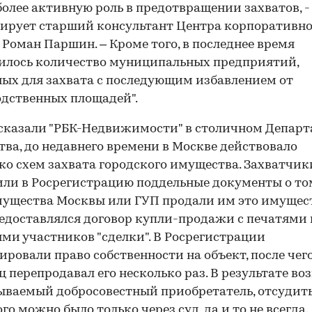
более активную роль в предотвращении захватов, -
ирует старший консультант Центра корпоративн
Роман Паршин. – Кроме того, в последнее время
илось количество муниципальных предприятий,
ых для захвата с последующим избавлением от
дственных площадей".
сказали "РБК-Недвижимости" в столичном Депар
ва, до недавнего времени в Москве действовало
ко схем захвата городского имущества. Захватчик
ли в Росрегистрацию поддельные документы о том
ущества Москвы или ГУП продали им это имущес
едоставлялся договор купли-продажи с печатями 
ми участников "сделки". В Росрегистрации
ировали право собственности на объект, после чег
ц перепродавал его несколько раз. В результате во
ываемый добросовестный приобретатель, отсудить
го можно было только через суд, да и то не всегда.