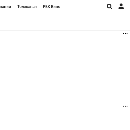
пании
Телеканал
РБК Вино
ациональные проекты
Город
аншизы
Газета
ка
Бизнес