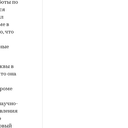
боты по
ся
ял
ме в
о, что
тные
квы в
что она
Кроме
научно-
авления
р
новый