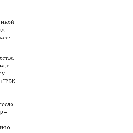
 иной
нд
кое-
ества -
я, в
му
л "РБК-
после
р –
ты о