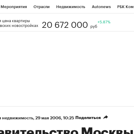
Мероприятия
Отрасли
Недвижимость
Autonews
РБК Ком
20 672 000
 цена квартиры
Образование
РБК Курсы
РБК Life
Тренды
+5.87%
Визионеры
Н
вских новостройках
руб
Дискуссионный клуб
Исследования
Кредитные рейтинги
Фр
Спецпроекты
Проверка контрагентов
Политика
Экономи
к наличной валюты
Поделиться
я недвижимость
⁠,
29 мая 2006, 10:25
авительство Москвы