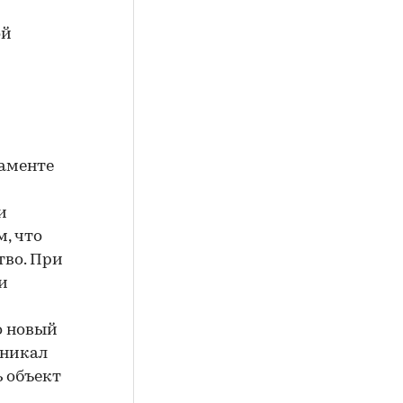
ой
таменте
и
, что
тво. При
и
о новый
зникал
 объект