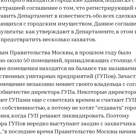
 которого находятся городские здания, подписал с
страцией соглашение о том, что регистрирующий 
тавить Департамент в известность обо всех сделках
ющихся с городским имуществом. Данное соглаш
зультаты: как утверждают в Департаменте, в этом 
 предотвратить несколько захватов.
ым Правительства Москвы, в прошлом году было
но около 50 помещений, принадлежащих столице.
ие помещения находятся на балансе так называе
ственных унитарных предприятий (ГУПов). Зачас
омещение незаконно меняет своего владельца с сог
обничестве директора ГУПа. Некоторые директор
ют ГУПами еще с советских времен и считают ГУП
й собственностью, а потому не хотят "отдавать" гор
ия, когда ГУП решают ликвидировать. Поэтому
ра ГУПов нередко выступают заодно с захватчика
, "в последнее время Правительство Москвы начин