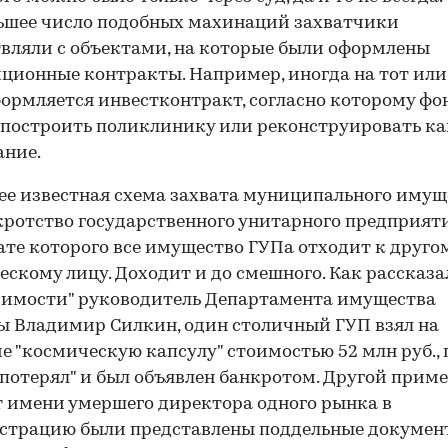
ьшее число подобных махинаций захватчики
вляли с объектами, на которые были оформлены
ционные контракты. Например, иногда на тот или
ормляется инвестконтракт, согласно которому фо
построить поликлинику или реконструировать ка
ание.
ее известная схема захвата муниципального имущ
кротство государственного унитарного предприяти
ате которого все имущество ГУПа отходит к друго
скому лицу. Доходит и до смешного. Как рассказа
имости" руководитель Департамента имущества
ы Владимир Силкин, один столичный ГУП взял на
е "космическую капсулу" стоимостью 52 млн руб., 
 "потерял" и был объявлен банкротом. Другой приме
т имени умершего директора одного рынка в
страцию были представлены поддельные докумен