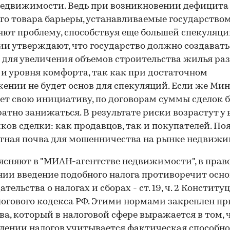
едвижимости. Ведь при возникновении дефицита 
го товара барьеры, устанавливаемые государством
яют проблему, способствуя еще большей спекуляци
и утверждают, что государство должно создавать
 для увеличения объемов строительства жилья ра
 и уровня комфорта, так как при достаточном
ении не будет основ для спекуляций. Если же Ми
ет свою инициативу, по договорам суммы сделок 
атно занижаться. В результате риски возрастут у 
ков сделки: как продавцов, так и покупателей. По
тная почва для мошенничества на рынке недвижи
ясняют в "МИАН-агентстве недвижимости", в прав
ии введение подобного налога противоречит осн
тельства о налогах и сборах - ст. 19, ч. 2 Конститу
алогового кодекса РФ. Этими нормами закреплен п
ва, который в налоговой сфере выражается в том, 
лении налогов учитывается фактическая способно