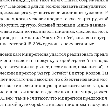
мость видит, как тают на его глазах сбережения 
у?". Наконец, вряд ли можно назвать спекулянтом
а, желающего улучшить свои жилищные условия. Р
сделках, когда человек продает свою квартиру, что
й купить другую, большей площади. Иные данные
ельно количества инвестиционных сделок на мос
риводит компания "Авгур-Эстейт", согласно внутр
ике которой 15-30% сделок - спекулятивные.
новникам Минрегиона удастся реализовать пред
ичению налога на покупку второй, третьей и так да
, то ситуация на рынке, несомненно, изменится", -
еский директор "Авгур Эстейт" Виктор Козлов. Так
удет достаточно высоким, то объекты недвижимо
т свою инвестиционную привлекательность, и, ка
ие, снизится процент сделок по данным предложен
XI век" также считают, что Минрегион предложил
ктивный путь борьбы с инвестиционными покупк