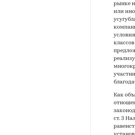
рынке н
или ино
усугубл
компани
условия
классов
предлож
реализу
многокр
участни
благода
Как объ
отношен
законода
ст. 3 Н
равенст
установ