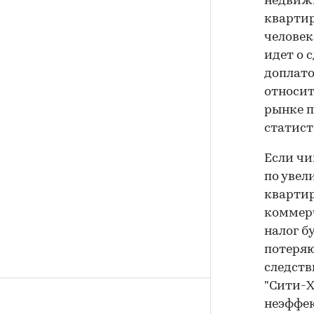
недвижи
квартир
человек
идет о 
доплато
относит
рынке п
статист
Если чи
по увел
квартир
коммерч
налог б
потеряю
следств
"Сити-X
неэффе