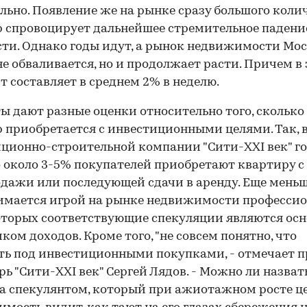
льно. Появление же на рынке сразу большого коли
 спровоцирует дальнейшее стремительное падени
ти. Однако годы идут, а рынок недвижимости Мо
не обваливается, но и продолжает расти. Причем в
ст составляет в среднем 2% в неделю.
ы дают разные оценки относительно того, сколько
 приобретается с инвестиционными целями. Так, 
ционно-строительной компании "Сити-XXI век" го
о около 3-5% покупателей приобретают квартиру с
дажи или последующей сдачи в аренду. Еще меньше
имается игрой на рынке недвижимости професси
оторых соответствующие спекуляции являются ос
ком доходов. Кроме того, "не совсем понятно, что
ь под инвестиционными покупками, - отмечает п
рь "Сити-XXI век" Сергей Лядов. - Можно ли назват
а спекулянтом, который при ажиотажном росте це