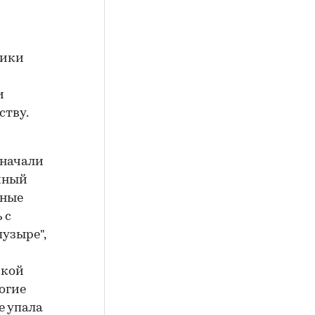
ники
и
ству.
 начали
ичный
тные
 с
узыре",
ской
ногие
е упала