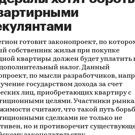
квартирными
екулянтами
гион готовит законопроект, по которо
й собственник жилья при покупке
дной квартиры должен будет уплатить 
 дополнительный налог. Данный
опроект, по мысли разработчиков, нап
лучение государством дохода за счет
еских лиц, приобретающих квартиру с
тиционными целями. Участники рынка
жимости считают, что такой путь борьб
тиционными сделками не только не
тивен, но и противоречит существующ