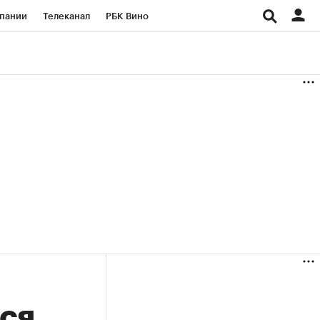
пании
Телеканал
РБК Вино
ациональные проекты
Город
аншизы
Газета
ка
Бизнес
ся