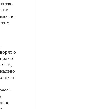
чества
е их
сквы не
 этом
в
ворят о
 целью
 тех,
онально
новным
ресс-
ь
н на