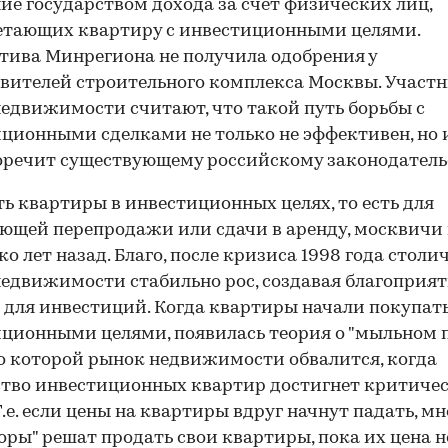
ие государством дохода за счет физических лиц,
етающих квартиру с инвестиционными целями.
ива Минрегиона не получила одобрения у
вителей строительного комплекса Москвы. Участ
едвижимости считают, что такой путь борьбы с
ционными сделками не только не эффективен, но 
речит существующему российскому законодатель
ь квартиры в инвестиционных целях, то есть для
ющей перепродажи или сдачи в аренду, москвичи
ко лет назад. Благо, после кризиса 1998 года стол
едвижимости стабильно рос, создавая благоприя
 для инвестиций. Когда квартиры начали покупать
ционными целями, появилась теория о "мыльном п
о которой рынок недвижимости обвалится, когда
тво инвестиционных квартир достигнет критиче
Т.е. если цены на квартиры вдруг начнут падать, м
оры" решат продать свои квартиры, пока их цена н