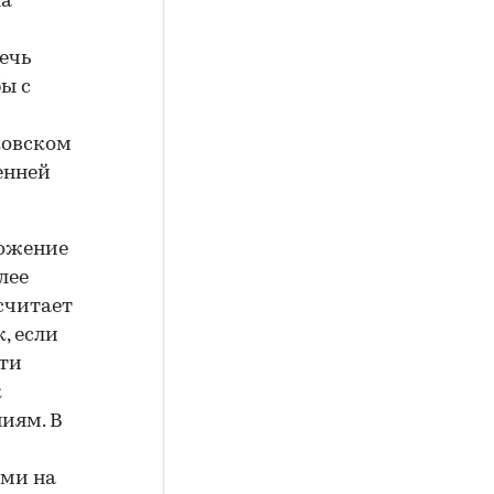
на
ечь
бы с
ковском
енней
ложение
лее
 считает
, если
сти
к
иям. В
ами на