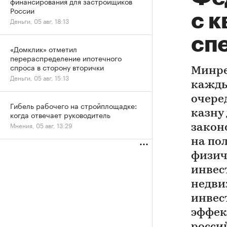
финансирования для застройщиков
России
с 
Деньги, 05 авг, 18:13
сп
«Домклик» отметил
перераспределение ипотечного
спроса в сторону вторички
Минре
Деньги, 05 авг, 15:13
кажды
очере
Гибель рабочего на стройплощадке:
казну
когда отвечает руководитель
Мнения, 05 авг, 13:29
закон
на по
физич
инвес
недви
инвес
эффек