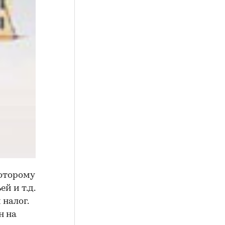
которому
й и т.д.
налог.
н на