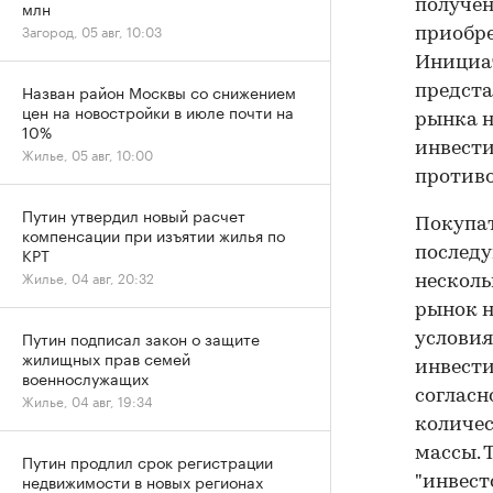
млн
получен
Загород, 05 авг, 10:03
приобр
Инициат
Назван район Москвы со снижением
предста
цен на новостройки в июле почти на
рынка н
10%
инвести
Жилье, 05 авг, 10:00
противо
Путин утвердил новый расчет
Покупат
компенсации при изъятии жилья по
КРТ
последу
Жилье, 04 авг, 20:32
несколь
рынок н
Путин подписал закон о защите
условия
жилищных прав семей
инвести
военнослужащих
согласн
Жилье, 04 авг, 19:34
количес
массы. 
Путин продлил срок регистрации
недвижимости в новых регионах
"инвест