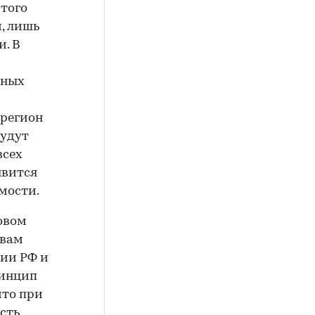
того
, лишь
и. В
зных
нрегион
будут
всех
явится
мости.
овом
овам
ции РФ и
ринцип
что при
сть