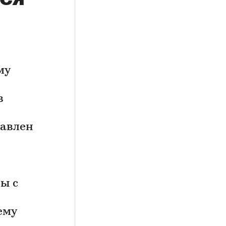
му
в
равлен
ы с
ему