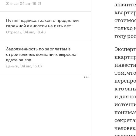
Жилье, 04 авг, 19:21
значите
квартир
Путин подписал закон о продлении
стоимос
гаражной амнистии на пять лет
только 
Отрасль, 04 авг, 18:48
году ро
Задолженность по зарплатам в
Эксперт
строительных компаниях выросла
квартир
вдвое за год
Деньги, 04 авг, 15:07
инвести
том, чт
перепро
кто зан
и для к
источни
понимат
секрета
человек