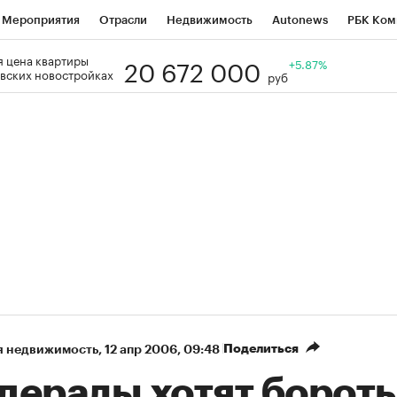
Мероприятия
Отрасли
Недвижимость
Autonews
РБК Ком
20 672 000
 цена квартиры
Образование
РБК Курсы
РБК Life
Тренды
+5.87%
Визионеры
Н
вских новостройках
руб
Дискуссионный клуб
Исследования
Кредитные рейтинги
Фр
Спецпроекты
Проверка контрагентов
Политика
Экономи
к наличной валюты
Поделиться
я недвижимость
⁠,
12 апр 2006, 09:48
дералы хотят бороть