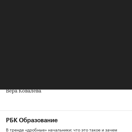
официальное обращение дольщиков к Юрию
Лужкову "с просьбой принять пострадавших".
Дольщики хотят лично изложить мэру свою
ситуацию. Сейчас представители инициативных
групп уверены, что "руководство города Москвы
неверно информировано о складывающейся
ситуации". После акции гражданского
неповиновения соинвесторы призвали власть
города начать конструктивный диалог с
пострадавшими и хотя бы детально
проинформировать людей о принимаемых
решениях.
Вера Ковалева
РБК Образование
В тренде «дробные» начальники: что это такое и зачем