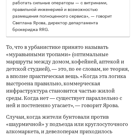
работать сильные операторы — с витринами,
правильной инженерией и возможностью
размещения полноценного сервиса», — говорит
Светлана Ярова, директор департамента
брокериджа RRG.
00:00
/
00:00
То, что в урбанистике принято называть
«муравьиными тропами» (оптимальные
маршруты между домом, кофейней, аптекой и
детской студией), — это, по ее словам, не теория,
а вполне практическая вещь. «Когда эта логика
выстроена правильно, коммерческая
инфраструктура становится частью жилой
среды. Когда нет — существует параллельно с
ней и постепенно угасает», — говорит Ярова.
Случаи, когда жители бунтовали против
«шаурмичной» у подъезда или круглосуточного
алкомаркета, и девелоперам приходилось