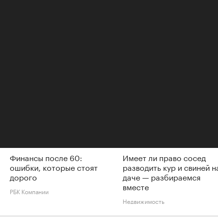
районе проживания с сохранением места в
очереди.
Читайте также
Финансы после 60:
Имеет ли право сосед
ошибки, которые стоят
разводить кур и свиней н
дорого
даче — разбираемся
вместе
РБК Компании
Недвижимость