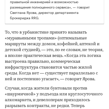
правильной инженерией и возможностью
размещения полноценного сервиса», — говорит
Светлана Ярова, директор департамента
брокериджа RRG.
00:00
/
00:00
То, что в урбанистике принято называть
«муравьиными тропами» (оптимальные
маршруты между домом, кофейней, аптекой и
детской студией), — это, по ее словам, не теория,
а вполне практическая вещь. «Когда эта логика
выстроена правильно, коммерческая
инфраструктура становится частью жилой
среды. Когда нет — существует параллельно с
ней и постепенно угасает», — говорит Ярова.
Случаи, когда жители бунтовали против
«шаурмичной» у подъезда или круглосуточного
алкомаркета, и девелоперам приходилось
разрывать контракты, не редки. Теперь