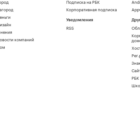
ород
Подписка на РБК
And
агород
Корпоративная подписка
AppG
еньги
Уведомления
Дру
изайн
RSS
Обл
нения
Кор
овости компаний
дом
ом
Хос
Рег
Зна
Сайт
РБК
Шко