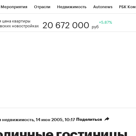
Мероприятия
Отрасли
Недвижимость
Autonews
РБК Ком
20 672 000
 цена квартиры
Образование
РБК Курсы
РБК Life
Тренды
+5.87%
Визионеры
Н
вских новостройках
руб
Дискуссионный клуб
Исследования
Кредитные рейтинги
Фр
Спецпроекты
Проверка контрагентов
Политика
Экономи
к наличной валюты
Поделиться
я недвижимость
⁠,
14 июн 2005, 10:17
оличные гостиницы