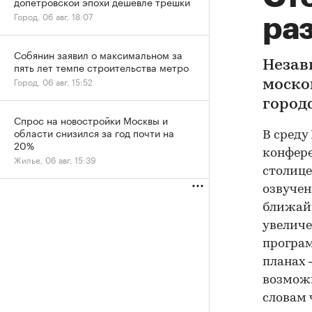
допетровской эпохи дешевле трешки
Город, 06 авг, 18:07
ра
Собянин заявил о максимальном за
Незав
пять лет темпе строительства метро
Город, 06 авг, 15:52
моско
город
Спрос на новостройки Москвы и
области снизился за год почти на
В среду
20%
конфере
Жилье, 06 авг, 15:39
столице
озвучен
ближайш
увеличе
програм
планах 
возможн
словам 