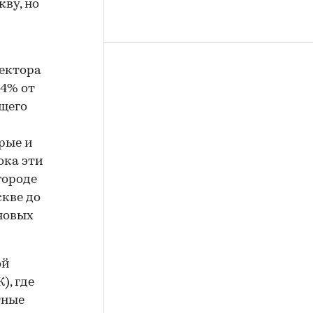
ву, но
сектора
 4% от
бщего
рые и
ока эти
городе
скве до
 новых
ой
, где
тные