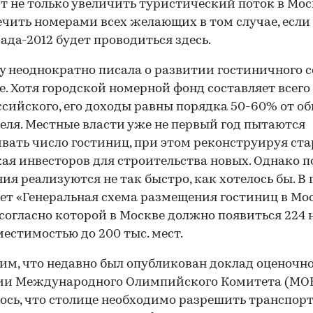
т не только увеличить туристический поток в Моск
ечить номерами всех желающих в том случае, если
да-2012 будет проводиться здесь.
ly неоднократно писала о развитии гостиничного 
е. Хотя городской номерной фонд составляет всего
сийского, его доходы равны порядка 50-60% от о
еля. Местные власти уже не первый год пытаются
вать число гостиниц, при этом реконструируя ста
ая инвесторов для строительства новых. Однако п
ия реализуются не так быстро, как хотелось бы. В 
ет «Генеральная схема размещения гостиниц в Мо
», согласно которой в Москве должно появиться 224
местимостью до 200 тыс. мест.
м, что недавно был опубликован доклад оценочн
и Международного Олимпийского Комитета (МОК)
ось, что столице необходимо разрешить транспор