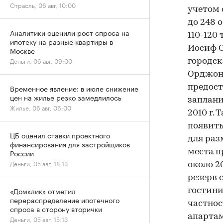
Отрасль, 06 авг, 10:00
учетом 
до 248 о
Аналитики оценили рост спроса на
110-120 
ипотеку на разные квартиры в
Иосиф О
Москве
Деньги, 06 авг, 09:00
городск
Орджони
Временное явление: в июле снижение
предост
цен на жилье резко замедлилось
заплани
Жилье, 06 авг, 06:00
2010 г.
появить
ЦБ оценил ставки проектного
для раз
финансирования для застройщиков
России
места п
Деньги, 05 авг, 18:13
около 2
резерв 
«Домклик» отметил
гостини
перераспределение ипотечного
частнос
спроса в сторону вторички
апарта
Деньги, 05 авг, 15:13