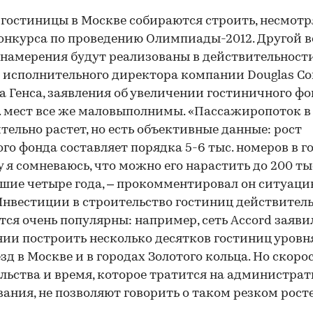
 гостиницы в Москве собираются строить, несмотр
онкурса по проведению Олимпиады-2012. Другой в
 намерения будут реализованы в действительности
исполнительного директора компании Douglas Con
 Генса, заявления об увеличении гостиничного фо
. мест все же маловыполнимы. «Пассажиропоток в
тельно растет, но есть объективные данные: рост
го фонда составляет порядка 5-6 тыс. номеров в го
 я сомневаюсь, что можно его нарастить до 200 тыс
ие четыре года, – прокомментировал он ситуаци
– Инвестиции в строительство гостиниц действител
тся очень популярны: например, сеть Accord заяви
ии построить несколько десятков гостиниц уровн
езд в Москве и в городах Золотого кольца. Но скоро
льства и время, которое тратится на администра
вания, не позволяют говорить о таком резком росте