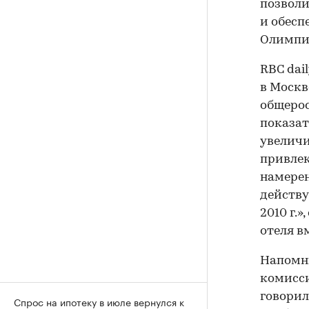
позволи
и обесп
Олимпиа
RBC dai
в Москв
общерос
показат
увеличи
привлек
намерен
действу
2010 г.
отеля в
Напомни
комисси
говорил
Спрос на ипотеку в июле вернулся к