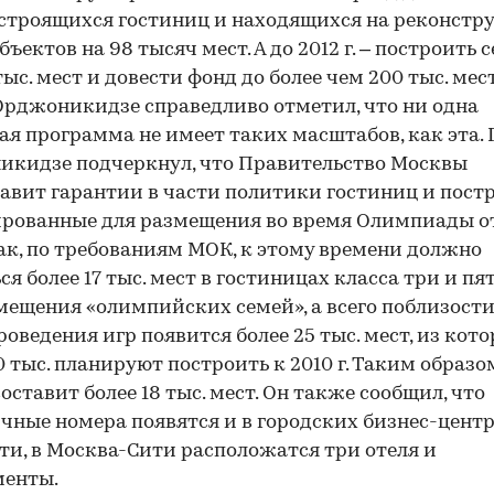
строящихся гостиниц и находящихся на реконстр
бъектов на 98 тысяч мест. А до 2012 г. – построить с
тыс. мест и довести фонд до более чем 200 тыс. мест
рджоникидзе справедливо отметил, что ни одна
ая программа не имеет таких масштабов, как эта. 
кидзе подчеркнул, что Правительство Москвы
авит гарантии в части политики гостиниц и постр
рованные для размещения во время Олимпиады о
 Так, по требованиям МОК, к этому времени должно
ся более 17 тыс. мест в гостиницах класса три и пя
мещения «олимпийских семей», а всего поблизости
роведения игр появится более 25 тыс. мест, из кот
0 тыс. планируют построить к 2010 г. Таким образо
составит более 18 тыс. мест. Он также сообщил, что
чные номера появятся и в городских бизнес-центр
ти, в Москва-Сити расположатся три отеля и
менты.