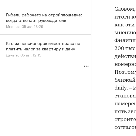
Словом,
Гибель рабочего на стройплощадке:
итоги к
когда отвечает руководитель
как эти
Мнения, 05 авг, 13:29
мнению 
Филиппа
Кто из пенсионеров имеет право не
платить налог за квартиру и дачу
200 тыс
Деньги, 05 авг, 12:15
действи
номерно
Поэтому
ближайш
daily. 
становя
намерен
пять зв
строите
согласо