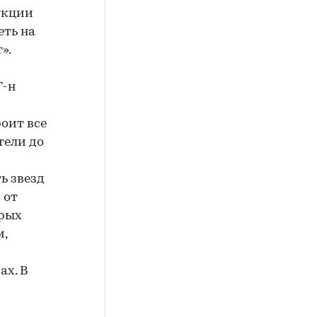
укции
еть на
».
Г-н
оит все
тели до
ть звезд
 от
орых
м,
ах. В