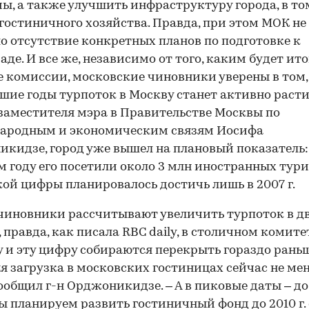
ы, а также улучшить инфраструктуру города, в то
 гостиничного хозяйства. Правда, при этом МОК не
о отсутствие конкретных планов по подготовке к
де. И все же, независимо от того, каким будет ито
 комиссии, московские чиновники уверены в том, 
ие годы турпоток в Москву станет активно расти
заместителя мэра в Правительстве Москвы по
ародным и экономическим связям Иосифа
кидзе, город уже вышел на плановый показатель:
 году его посетили около 3 млн иностранных тури
кой цифры планировалось достичь лишь в 2007 г.
чиновники рассчитывают увеличить турпоток в дв
., правда, как писала RBC daily, в столичном комите
 и эту цифру собираются перекрыть гораздо раньш
я загрузка в московских гостиницах сейчас не ме
сообщил г-н Орджоникидзе. – А в пиковые даты – до
ы планируем развить гостиничный фонд до 2010 г. 