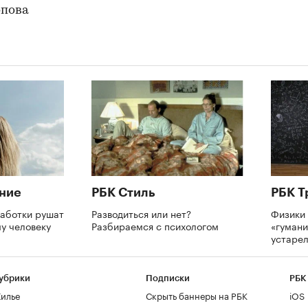
опова
ние
РБК Стиль
РБК Т
аботки рушат
Разводиться или нет?
Физики 
му человеку
Разбираемся с психологом
«гумани
устаре
убрики
Подписки
РБК
илье
Скрыть баннеры на РБК
iOS