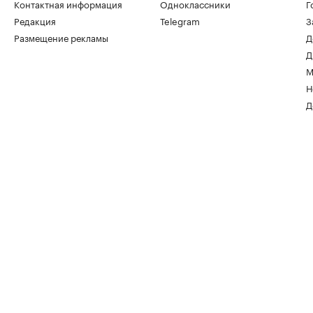
Контактная информация
Одноклассники
Г
Редакция
Telegram
З
Размещение рекламы
Д
Д
М
Н
Д