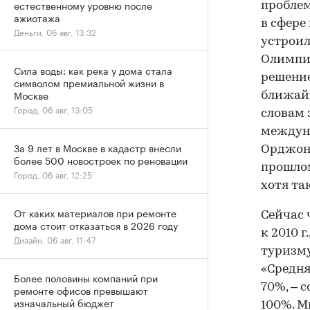
естественному уровню после
проблем
ажиотажа
в сфере
Деньги, 06 авг, 13:32
устроил
Олимпиа
Сила воды: как река у дома стала
решение
символом премиальной жизни в
Москве
ближайш
Город, 06 авг, 13:05
словам 
междун
За 9 лет в Москве в кадастр внесли
Орджони
более 500 новостроек по реновации
прошлом
Город, 06 авг, 12:25
хотя та
От каких материалов при ремонте
Сейчас 
дома стоит отказаться в 2026 году
к 2010 г
Дизайн, 06 авг, 11:47
туризму
«Средня
Более половины компаний при
70%, – 
ремонте офисов превышают
изначальный бюджет
100%. М