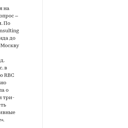
я на
опрос –
. По
sulting
нда до
 Москву
д.
. в
ю RBC
ьно
ла о
я три-
сть
тивные
».