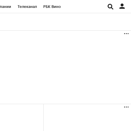
пании
Телеканал
РБК Вино
ациональные проекты
Город
аншизы
Газета
ка
Бизнес