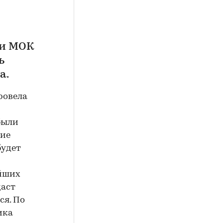
ии МОК
ь
а.
ровела
были
ние
будет
ейших
даст
ся. По
ика