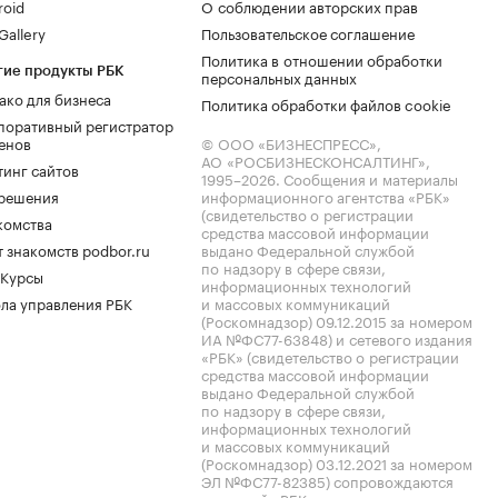
roid
О соблюдении авторских прав
allery
Пользовательское соглашение
Политика в отношении обработки
гие продукты РБК
персональных данных
ако для бизнеса
Политика обработки файлов cookie
поративный регистратор
енов
© ООО «БИЗНЕСПРЕСС»,
АО «РОСБИЗНЕСКОНСАЛТИНГ»,
тинг сайтов
1995–2026
. Сообщения и материалы
.решения
информационного агентства «РБК»
(свидетельство о регистрации
комства
средства массовой информации
 знакомств podbor.ru
выдано Федеральной службой
по надзору в сфере связи,
 Курсы
информационных технологий
ла управления РБК
и массовых коммуникаций
(Роскомнадзор) 09.12.2015 за номером
ИА №ФС77-63848) и сетевого издания
«РБК» (свидетельство о регистрации
средства массовой информации
выдано Федеральной службой
по надзору в сфере связи,
информационных технологий
и массовых коммуникаций
(Роскомнадзор) 03.12.2021 за номером
ЭЛ №ФС77-82385) сопровождаются