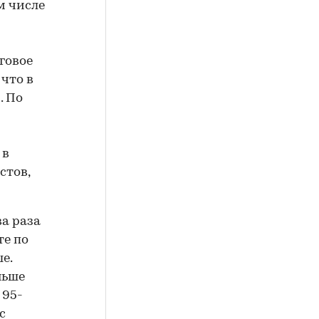
м числе
говое
что в
. По
 в
стов,
а раза
те по
е.
ньше
 95-
с