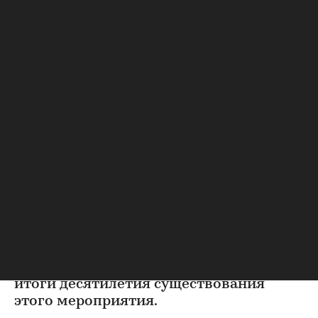
В 2005 году выставка REALTEX
отмечает свое десятилетие. Юбилейная
выставка пройдет в Экспоцентре на
Красной Пресне, где она и стартовала в
1996 году. В течение многих лет
выставка проводилась в ЦВЗ "Манеж", а
9-ую выставку, после пожара,
случившегося в марте 2004 года,
перевели в СК "Олимпийский". Итак, в
2005 году выставка снова проводится в
Экспоцентре, но уже с более
представительным качественным и
количественным составом участников.
И сегодня, незадолго до открытия
юбилейной выставки, можно подвести
итоги десятилетия существования
этого мероприятия.