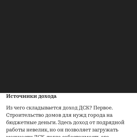
у компаний B, и С, и генподрядчиком у фирмы D.
Теперь вопрос на засыпку: как подсчитать
доход? И кому потом в отчетности
стройкомплекс квадратные метры рисовать
будет? С нашей точки зрения, наиболее точные
данные можно получить, если ориентироваться
на объемы производства самих ДСК, хотя тут
приходится полагаться на цифры, полученные
от самих компаний, а их от компаний в полном
объеме не получить (по крайней мере, нашей
редакции это не удалось).
Источники дохода
Из чего складывается доход ДСК? Первое.
Строительство домов для нужд города на
бюджетные деньги. Здесь доход от подрядной
работы невелик, но он позволяет загружать