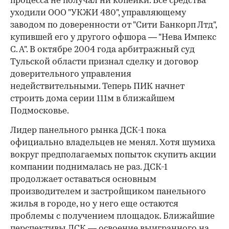
процесса не получал ни копейки. Все средства
уходили ООО "УКЖИ 480", управляющему
заводом по доверенности от "Сити Банкорп Лтд",
купившей его у другого офшора — "Нева Импекс
С. А". В октябре 2004 года арбитражный суд
Тульской области признал сделку и договор
доверительного управления
недействительными. Теперь ПИК начнет
строить дома серии 111м в ближайшем
Подмосковье.
Лидер панельного рынка ДСК-1 пока
официально владельцев не менял. Хотя шумиха
вокруг предполагаемых попыток скупить акции
компании поднималась не раз. ДСК-1
продолжает оставаться основным
производителем и застройщиком панельного
жилья в городе, но у него еще остаются
проблемы с получением площадок. Ближайшие
перспективы ДСК — освоение выигранного на