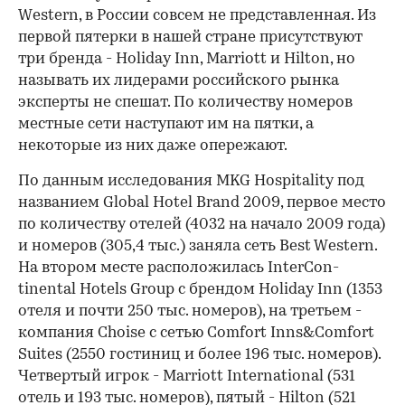
Western, в России совсем не представленная. Из
первой пятерки в нашей стране присут­ствуют
три бренда - Holiday Inn, Marriott и Hilton, но
называть их лидерами российского рынка
эксперты не спешат. По количеству номеров
местные сети наступают им на пятки, а
некоторые из них даже опережают.
По данным исследования MKG Hospitality под
названием Global Hotel Brand 2009, первое место
по количеству отелей (4032 на начало 2009 года)
и номеров (305,4 тыс.) заняла сеть Best Western.
На втором месте расположилась Inter­Con­
tinental Hotels Group с брендом Holiday Inn (1353
отеля и почти 250 тыс. номеров), на третьем -
компания Choise с сетью Comfort Inns&Comfort
Suites (2550 гостиниц и более 196 тыс. номеров).
Четвертый игрок - Marriott International (531
отель и 193 тыс. номеров), пятый - Hilton (521