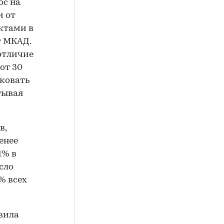
ос на
и от
ктами в
т МКАД.
отличие
от 30
сковать
тывая
в,
енее
1% в
сло
% всех
вила