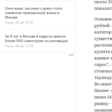
около 2
Сила воды: как река у дома стала
показат
символом премиальной жизни в
Москве
Основно
Город, 06 авг, 13:05
рублей.
категор
За 9 лет в Москве в кадастр внесли
существ
более 500 новостроек по реновации
распола
Город, 06 авг, 12:25
купить 
влияет 
спрос",
стоимос
таунхаус
Во мног
бизнес-
ниже 14
рынку - 
экономк