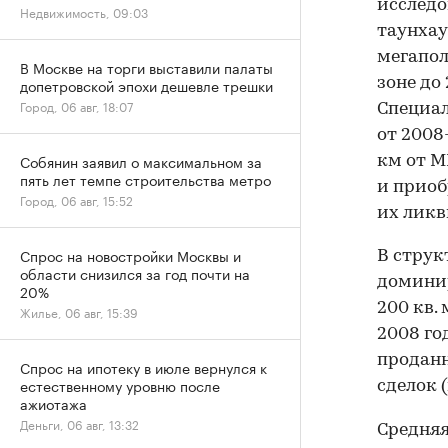
исследо
Недвижимость, 09:03
таунхау
мегапол
В Москве на торги выставили палаты
зоне до
допетровской эпохи дешевле трешки
Город, 06 авг, 18:07
Специал
от 2008
Собянин заявил о максимальном за
км от М
пять лет темпе строительства метро
и приоб
Город, 06 авг, 15:52
их ликв
Спрос на новостройки Москвы и
В струк
области снизился за год почти на
домини
20%
200 кв.
Жилье, 06 авг, 15:39
2008 го
проданн
Спрос на ипотеку в июле вернулся к
естественному уровню после
сделок 
ажиотажа
Деньги, 06 авг, 13:32
Средняя