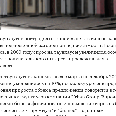
аунхаусов пострадал от кризиса не так сильно, ка
ы подмосковной загородной недвижимости. По о
ов, в 2009 году спрос на таунхаусы увеличился, ос
ост покупательского интереса прослеживался в
лассе.
е таунхаусов экономкласса с марта по декабрь 20
ение уменьшилось на 10%, поскольку уровень про
овня прироста объема предложения, говорится в 
по рынку таунхаусов компании Urban Group. Впроч
ками было зафиксировано и повышение спроса в 
 сегментах - "премиум" и "бизнес". По данным