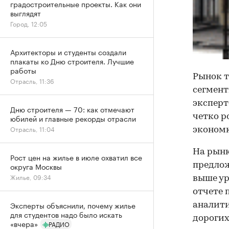
градостроительные проекты. Как они
выглядят
Город, 12:05
Архитекторы и студенты создали
плакаты ко Дню строителя. Лучшие
работы
Рынок т
Отрасль, 11:36
сегмент
эксперт
Дню строителя — 70: как отмечают
четко р
юбилей и главные рекорды отрасли
Отрасль, 11:04
экономк
На рынк
Рост цен на жилье в июле охватил все
предлож
округа Москвы
Жилье, 09:34
выше ур
отчете 
Эксперты объяснили, почему жилье
аналити
для студентов надо было искать
дорогих
«вчера»
РАДИО