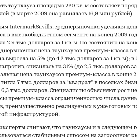
ть таунхауса площадью 230 кв. м составляет поряд
лей (в марте 2009 она равнялась 16,9 млн рублей).
ым IntermarkSavills, среднерыночная удельная цен
са в высокобюджетном сегменте на конец 2009 го
а 2,9 тыс. долларов за 1 кв. м. По состоянию на ко
еднерыночная цена таунхаусов премиум-класса в 
а выросла на 5% (до 4,3 тыс. долларов за 1 кв. м); в
напротив, снизилась на 31% (до 2,5 тыс. долларов за 1
льная цена таунхаусов премиум-класса в конце 
тигла 7 тыс. долларов за "квадрат", в поселках биз
- 6,3 тыс. долларов. Специалисты объясняют рост це
сы премиум-класса ограниченностью числа данн
в, преимущественно реализуемых в уже готовых п
той инфраструктурой.
эксперты считают, что таунхаусы и в следующем г
ользоваться стабильным спросом на загородном р