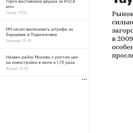
торги выставлена двушка за ₽32,6
млн
Город, 17:20
Рынок
сильн
ИИ начал выписывать штрафы за
загор
борщевик в Подмосковье
в 2009
Загород, 15:30
особе
просл
Назван район Москвы с ростом цен
на новостройки в июле в 1,75 раза
Жилье, 13:55