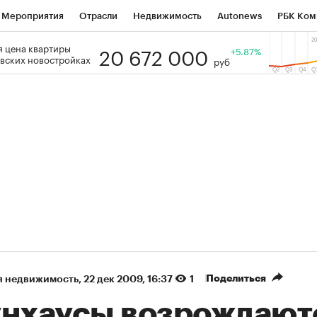
Мероприятия
Отрасли
Недвижимость
Autonews
РБК Ком
20 672 000
 цена квартиры
 РБК
РБК Образование
РБК Курсы
РБК Life
+5.87%
Тренды
Виз
вских новостройках
руб
ь
Крипто
РБК Бизнес-среда
Дискуссионный клуб
Исследо
зета
Спецпроекты СПб
Конференции СПб
Спецпроекты
кономика
Бизнес
Технологии и медиа
Финансы
Рынок на
(+88,55%)
(+32,93%)
5 450
АФК «Система» ₽12
Купить
 ПСБ к 29.07.27
прогноз БКС к 15.07.27
Поделиться
я недвижимость
⁠,
22 дек 2009, 16:37
1
унхаусы возрождают