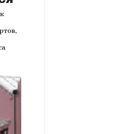
ак
ртов,
са