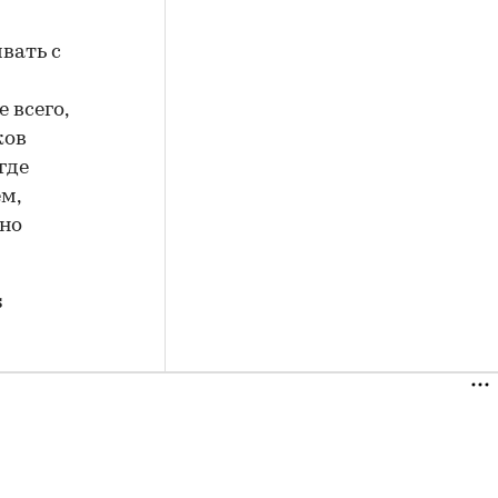
вать с
 всего,
ков
где
м,
вно
s