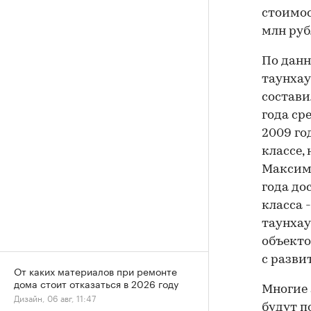
стоимос
млн руб
По данн
таунхау
составил
года ср
2009 год
классе, 
Максима
года дос
класса 
таунхау
объекто
с разви
От каких материалов при ремонте
дома стоит отказаться в 2026 году
Многие 
Дизайн, 06 авг, 11:47
будут п