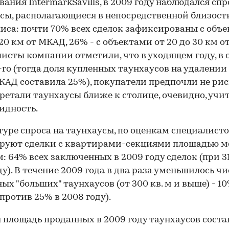
вания IntermarkSavills, в 2009 году наблюдался спр
сы, располагающиеся в непосредственной близост
иса: почти 70% всех сделок зафиксированы с объе
 20 км от МКАД, 26% - с объектами от 20 до 30 км о
исты компании отметили, что в уходящем году, в 
-го (тогда доля купленных таунхаусов на удалении 
КАД составила 25%), покупатели предпочли не ри
ретали таунхаусы ближе к столице, очевидно, учи
идность.
туре спроса на таунхаусы, по оценкам специалисто
руют сделки с квартирами-секциями площадью м
 м: 64% всех заключенных в 2009 году сделок (при 3
ду). В течение 2009 года в два раза уменьшилось чи
ых "больших" таунхаусов (от 300 кв. м и выше) - 10
(против 25% в 2008 году).
 площадь проданных в 2009 году таунхаусов соста