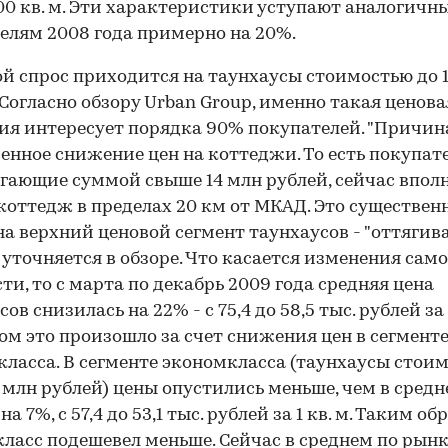
00 кв. м. Эти характеристики уступают аналогичн
елям 2008 года примерно на 20%.
й спрос приходится на таунхаусы стоимостью до 
 Согласно обзору Urban Group, именно такая ценова
ия интересует порядка 90% покупателей. "Причина
енное снижение цен на коттеджи. То есть покупате
гающие суммой свыше 14 млн рублей, сейчас впол
коттедж в пределах 20 км от МКАД. Это существен
на верхний ценовой сегмент таунхаусов - "оттягив
 - уточняется в обзоре. Что касается изменения сам
00:00
/
00:00
ти, то с марта по декабрь 2009 года средняя цена
ов снизилась на 22% - с 75,4 до 58,5 тыс. рублей за 1
ом это произошло за счет снижения цен в сегмент
класса. В сегменте экономкласса (таунхаусы стои
 млн рублей) цены опустились меньше, чем в средн
на 7%, с 57,4 до 53,1 тыс. рублей за 1 кв. м. Таким об
ласс подешевел меньше. Сейчас в среднем по рын