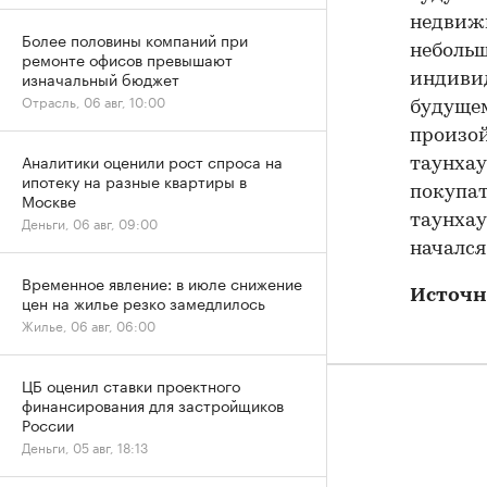
недвижи
Более половины компаний при
небольш
ремонте офисов превышают
изначальный бюджет
индивид
Отрасль, 06 авг, 10:00
будущем
произой
Аналитики оценили рост спроса на
таунхау
ипотеку на разные квартиры в
покупат
Москве
таунхау
Деньги, 06 авг, 09:00
начался
Временное явление: в июле снижение
Источн
цен на жилье резко замедлилось
Жилье, 06 авг, 06:00
ЦБ оценил ставки проектного
финансирования для застройщиков
России
Деньги, 05 авг, 18:13