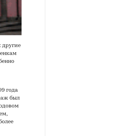
к другие
ценкам
обенно
09 года
даж был
годовом
ем,
более