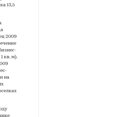
ка 13,5
а
да
нец 2009
течение
 бизнес-
 кв. м).
2009
нес-
н на
ых
оселках
оду
ынке