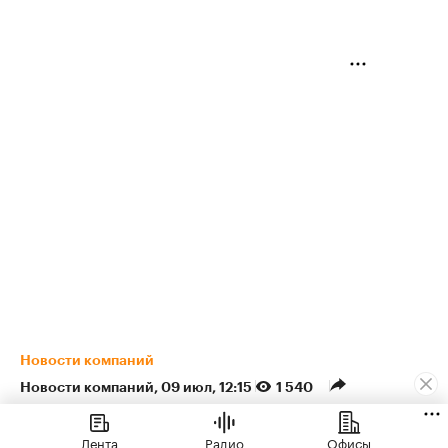
Новости компаний
Новости компаний
⁠,
09 июл, 12:15
1 540
ЖК «Светский лес» от ГК
Лента
Радио
Офисы