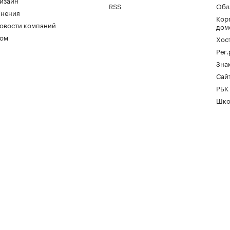
изайн
RSS
Обл
нения
Кор
овости компаний
дом
ом
Хос
Рег
Зна
Сайт
РБК
Шко