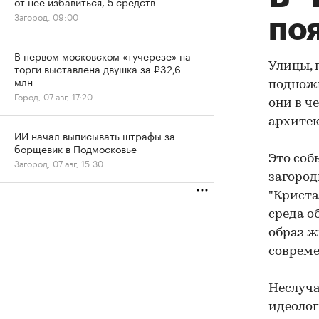
от нее избавиться, 5 средств
Загород, 09:00
по
В первом московском «тучерезе» на
Улицы, 
торги выставлена двушка за ₽32,6
млн
подножь
Город, 07 авг, 17:20
они в ч
архитек
ИИ начал выписывать штрафы за
борщевик в Подмосковье
Это соб
Загород, 07 авг, 15:30
загород
"Криста
среда о
образ ж
совреме
Неслуча
идеолог