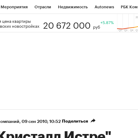
Мероприятия
Отрасли
Недвижимость
Autonews
РБК Ком
20 672 000
 цена квартиры
 РБК
РБК Образование
РБК Курсы
РБК Life
+5.87%
Тренды
Виз
вских новостройках
руб
ь
Крипто
РБК Бизнес-среда
Дискуссионный клуб
Исследо
зета
Спецпроекты СПб
Конференции СПб
Спецпроекты
кономика
Бизнес
Технологии и медиа
Финансы
Рынок на
Поделиться
компаний
⁠,
09 сен 2010, 10:52
"Кристалл Истре"