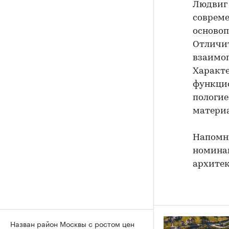
Людвиг 
совреме
основоп
Отличит
взаимоп
Характ
функцио
пологие
материа
Напомни
номинац
архитек
Назван район Москвы с ростом цен