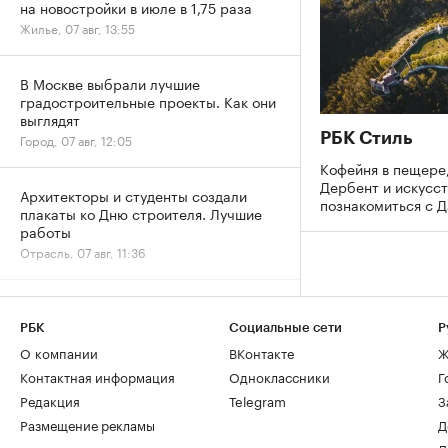
на новостройки в июле в 1,75 раза
Жилье, 07 авг, 13:55
В Москве выбрали лучшие
градостроительные проекты. Как они
выглядят
РБК Стиль
Город, 07 авг, 12:05
Кофейня в пещере,
Дербент и искусст
Архитекторы и студенты создали
познакомиться с 
плакаты ко Дню строителя. Лучшие
работы
Отрасль, 07 авг, 11:36
Дню строителя — 70: как отмечают
юбилей и главные рекорды отрасли
РБК
Социальные сети
Р
Отрасль, 07 авг, 11:04
О компании
ВКонтакте
Ж
Контактная информация
Одноклассники
Г
Рост цен на жилье в июле охватил все
Редакция
Telegram
З
округа Москвы
Размещение рекламы
Д
Жилье, 07 авг, 09:34