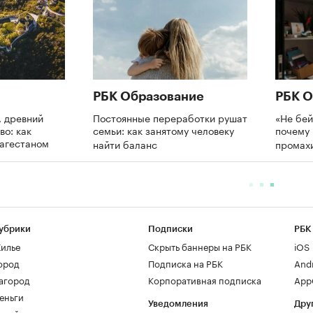
РБК Образование
РБК О
 древний
Постоянные переработки рушат
«Не бей
во: как
семьи: как занятому человеку
почему 
Дагестаном
найти баланс
промах
убрики
Подписки
РБК
илье
Скрыть баннеры на РБК
iOS
ород
Подписка на РБК
And
агород
Корпоративная подписка
AppG
еньги
Уведомления
Дру