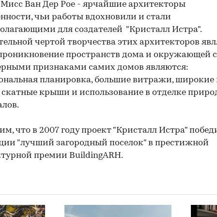
Мисс Ван Дер Рое - ярчайшие архитекторы
нности, чьи работы вдохновили и стали
олагающими для создателей "Кристалл Истра".
ельной чертой творчества этих архитекторов явл
роникновение пространств дома и окружающей с
ерными признаками самих домов являются:
нальная планировка, большие витражи, широкие 
 скатные крыши и использование в отделке прир
лов.
м, что в 2007 году проект "Кристалл Истра" побед
ии "лучший загородный поселок" в престижной
турной премии BuildingARH.