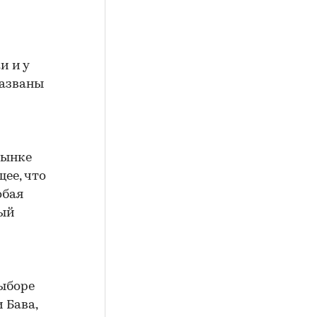
и и у
Названы
рынке
ее, что
обая
ный
выборе
 Бава,