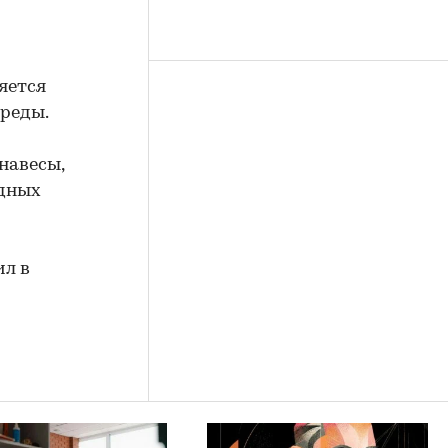
яется
реды.
навесы,
одных
ил в