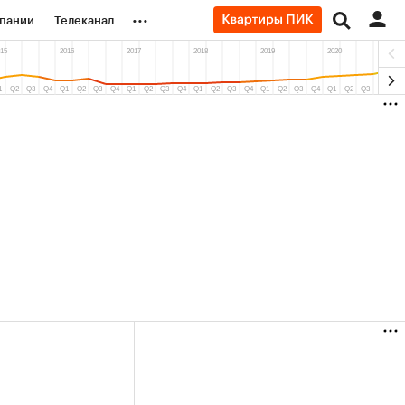
...
пании
Телеканал
ионеры
вания
личной валюты