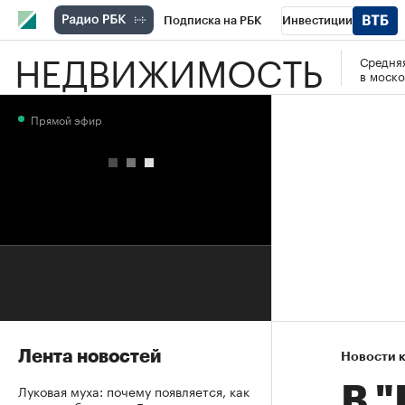
Подписка на РБК
Инвестиции
НЕДВИЖИМОСТЬ
Средняя
РБК Вино
Спорт
Школа управления
в моско
Национальные проекты
Город
Стил
Прямой эфир
Кредитные рейтинги
Франшизы
Га
Проверка контрагентов
Политика
Э
Лента новостей
Новости 
Луковая муха: почему появляется, как
В 