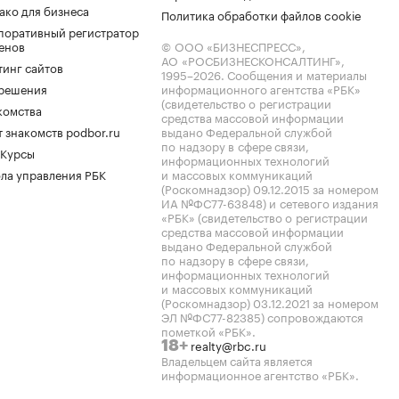
ако для бизнеса
Политика обработки файлов cookie
поративный регистратор
енов
© ООО «БИЗНЕСПРЕСС»,
АО «РОСБИЗНЕСКОНСАЛТИНГ»,
тинг сайтов
1995–2026
. Сообщения и материалы
.решения
информационного агентства «РБК»
(свидетельство о регистрации
комства
средства массовой информации
 знакомств podbor.ru
выдано Федеральной службой
по надзору в сфере связи,
 Курсы
информационных технологий
ла управления РБК
и массовых коммуникаций
(Роскомнадзор) 09.12.2015 за номером
ИА №ФС77-63848) и сетевого издания
«РБК» (свидетельство о регистрации
средства массовой информации
выдано Федеральной службой
по надзору в сфере связи,
информационных технологий
и массовых коммуникаций
(Роскомнадзор) 03.12.2021 за номером
ЭЛ №ФС77-82385) сопровождаются
пометкой «РБК».
realty@rbc.ru
18+
Владельцем сайта является
информационное агентство «РБК».