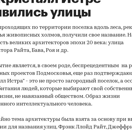
явились улицы
проходящих по территории поселка вдоль леса, рек
я живописных холмов, получили свое название. 
есть великих архитекторов эпохи 20 века: улица
тора Райта, Бава, Роя и др.
ытие является, в своем роде, беспрецедентным на 
ных проектов Подмосковья, еще раз подтверждающ
лл Истра" - это не просто загородный поселок, а ос
битания людей, которые выбирают свой собствен
изни, не навязанный обществом. Образ жизни
нного интеллектуального человека.
йно тема архитектуры была взята за основу при 
ии для названия улиц. Фрэнк Ллойд Райт, Джеффри