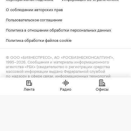
О соблюдении авторских прав
Пользовательское соглашение
Политика в отношении обработки персональных данных
Политика обработки файлов cookie
© ООО «БИЗНЕСПРЕСС», АО «РОСБИЗНЕСКОНСАЛТИНГ»,
1995–2026
. Сообщения и материалы информационного
агентства «РБК» (свидетельство о регистрации средства
массовой информации выдано Федеральной службой
по надзору в сфере связи, информационных технологий
и массовых коммуникаций (Роскомнадзор) 09.12.2015
за номером ИА №ФС77-63848) и сетевого издания «РБК»
Лента
Радио
Офисы
(свидетельство о регистрации средства массовой информации
выдано Федеральной службой по надзору в сфере связи,
информационных технологий и массовых коммуникаций
(Роскомнадзор) 03.12.2021 за номером ЭЛ №ФС77-82385)
сопровождаются пометкой «РБК».
realty@rbc.ru
18+
Владельцем сайта является информационное агентство «РБК».
Данные предоставлены:
Мосбиржа
,
Санкт-Петербургская