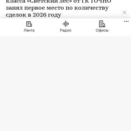
класса «Светский лес» от ГК ТОЧНО
занял первое место по количеству
сделок в 2026 году
Лента
Радио
Офисы
ЖК бизнес-класса «Светский лес»
(Фото: ГК ТОЧНО)
По данным Росреестра, с января 2025 года по
май 2026 года в проекте была заключена 401
сделка — это максимальный показатель как