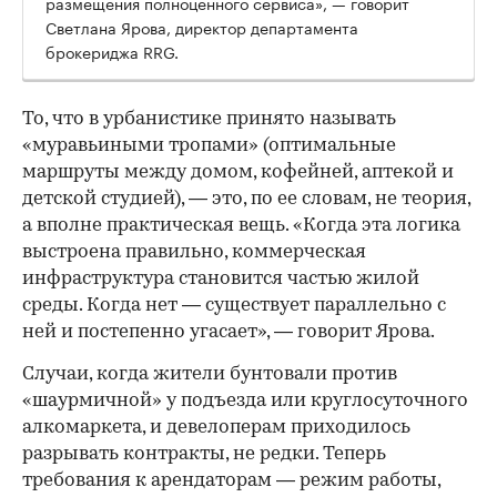
размещения полноценного сервиса», — говорит
Светлана Ярова, директор департамента
брокериджа RRG.
00:00
/
00:00
То, что в урбанистике принято называть
«муравьиными тропами» (оптимальные
маршруты между домом, кофейней, аптекой и
детской студией), — это, по ее словам, не теория,
а вполне практическая вещь. «Когда эта логика
выстроена правильно, коммерческая
инфраструктура становится частью жилой
среды. Когда нет — существует параллельно с
ней и постепенно угасает», — говорит Ярова.
Случаи, когда жители бунтовали против
«шаурмичной» у подъезда или круглосуточного
алкомаркета, и девелоперам приходилось
разрывать контракты, не редки. Теперь
требования к арендаторам — режим работы,