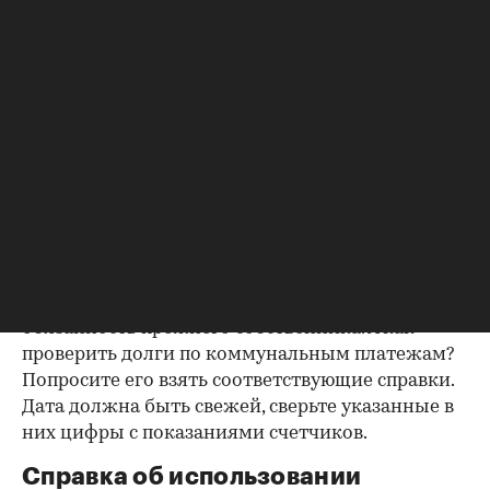
попросите продавца документально
подтвердить этот факт. Проверка прописанных в
квартире заключается в получении архивной
выписки из домовой книги — это даст
возможность убедиться, что вы не получите в
нагрузку жильцов, имеющих право пользования.
Справка об отсутствии
задолженности по коммунальным
платежам
Важно убедиться в отсутствии задолженностей:
до продажи квартиры оплата «коммуналки» —
обязанность прежнего собственника. А как
проверить долги по коммунальным платежам?
Попросите его взять соответствующие справки.
Дата должна быть свежей, сверьте указанные в
них цифры с показаниями счетчиков.
Справка об использовании