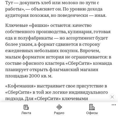
Тут — докупить хлеб или молоко по пути с
работы», — объясняет он. По уровню дохода
аудитория похожая, но поведенчески — иная.
Ключевые «фишки» остаются: качество
собственного производства, кулинария, готовая
еда и полуфабрикаты — но ассортимент будет
более узким, а формат сдвинется в сторону
ежедневных небольших покупок. Впрочем,
малым форматом история не ограничивается: в
составе офисного кластера «СберСити» команда
планирует открыть флагманский магазин
площадью 2000 кв. м.
«Кофемания» выстраивает свое присутствие в
«СберСити» в той же логике индивидуального
подхода. Для «СберСити» ключевыми
ориентирами при проектировании стали
технологичность решений, функциональность и
Лента
Радио
Офисы
лаконичность форм. «В данный момент мы