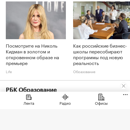
Посмотрите на Николь
Как российские бизнес-
Кидман в золотом и
школы пересобирают
откровенном образе на
программы под новую
премьере
реальность
Life
Образование
РБК Образование
Мир не будет прежним: как перестать выживать и
Лента
Радио
Офисы
настроить себя на развитие