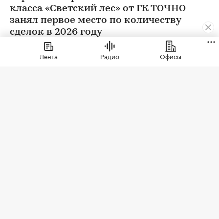
класса «Светский лес» от ГК ТОЧНО
занял первое место по количеству
сделок в 2026 году
Лента
Радио
Офисы
ЖК бизнес-класса «Светский лес»
(Фото: ГК ТОЧНО)
По данным Росреестра, с января 2025 года по
май 2026 года в проекте была заключена 401