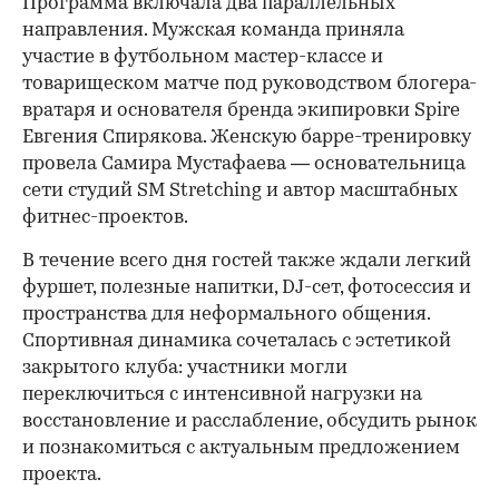
Программа включала два параллельных
направления. Мужская команда приняла
участие в футбольном мастер-классе и
товарищеском матче под руководством блогера-
вратаря и основателя бренда экипировки Spire
Евгения Спирякова. Женскую барре-тренировку
провела Самира Мустафаева — основательница
сети студий SM Stretching и автор масштабных
фитнес-проектов.
В течение всего дня гостей также ждали легкий
фуршет, полезные напитки, DJ-сет, фотосессия и
пространства для неформального общения.
Спортивная динамика сочеталась с эстетикой
закрытого клуба: участники могли
переключиться с интенсивной нагрузки на
восстановление и расслабление, обсудить рынок
и познакомиться с актуальным предложением
проекта.
00:00
/
00:00