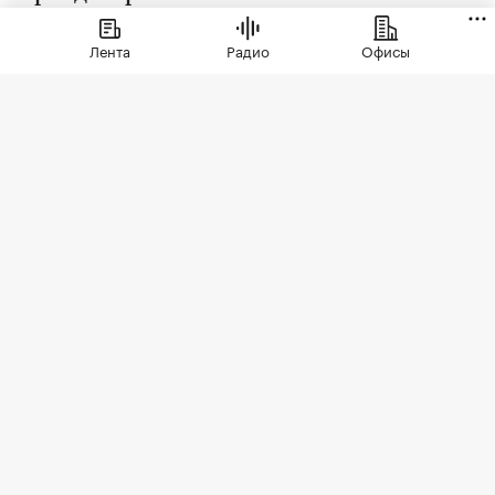
Лента
Радио
Офисы
Фото: СберСити
Советский гастроном был особым миром:
отдельно стоящее здание с центральным
входом, высокими потолками, отделами с
мясом, молоком и бакалеей. В 90-е эта система
распалась. Палатки, ларьки, кафешки, магазины