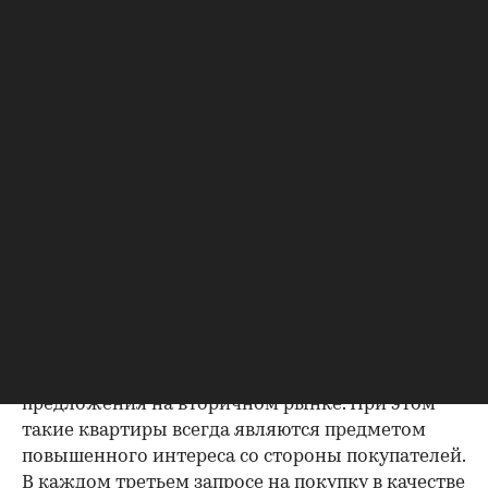
м. Лишь 1,8% населения ЦАО г. Москвы (около 13
тыс. человек) живет в непосредственной
близости от парковых зон и только 1 из 30
жилых домов в центре располагается около
парка.
Количество жителей ЦАО г. Москвы,
проживающих рядом с парками, август 2011
г.
Таким образом, квартиры, расположенные в
домах рядом с парковыми зонами, для ЦАО
являются, по сути, редкостью - их доля
составляет всего 2% от суммарного
предложения на вторичном рынке. При этом
такие квартиры всегда являются предметом
повышенного интереса со стороны покупателей.
В каждом третьем запросе на покупку в качестве