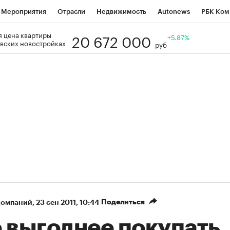
Мероприятия
Отрасли
Недвижимость
Autonews
РБК Ком
20 672 000
 цена квартиры
Образование
РБК Курсы
РБК Life
Тренды
+5.87%
Визионеры
Н
вских новостройках
руб
Дискуссионный клуб
Исследования
Кредитные рейтинги
Фр
Спецпроекты
Проверка контрагентов
Политика
Экономи
к наличной валюты
Поделиться
компаний
⁠,
23 сен 2011, 10:44
е выгоднее покупать