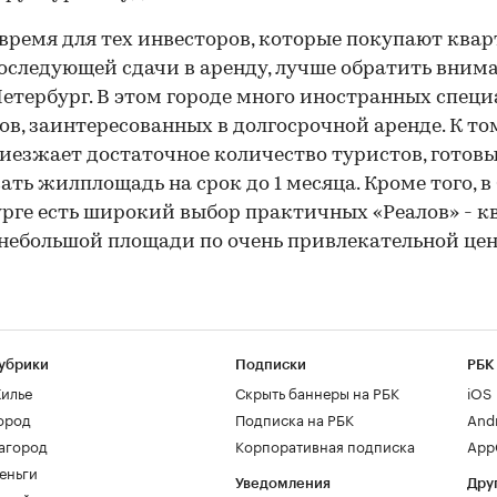
 время для тех инвесторов, которые покупают квар
оследующей сдачи в аренду, лучше обратить вним
етербург. В этом городе много иностранных специ
ов, заинтересованных в долгосрочной аренде. К то
иезжает достаточное количество туристов, готов
ать жилплощадь на срок до 1 месяца. Кроме того, в
рге есть широкий выбор практичных «Реалов» - к
небольшой площади по очень привлекательной цен
убрики
Подписки
РБК
илье
Скрыть баннеры на РБК
iOS
ород
Подписка на РБК
And
агород
Корпоративная подписка
AppG
еньги
Уведомления
Дру