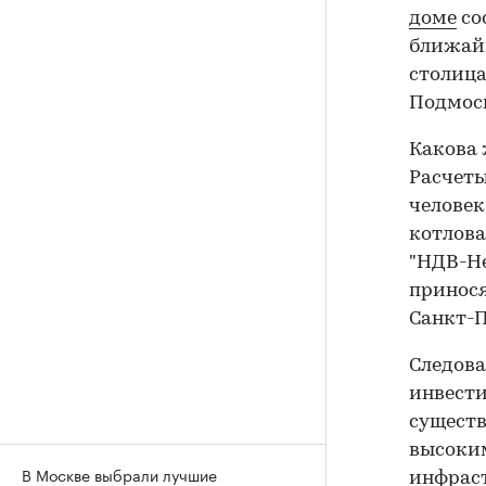
доме
сос
ближайш
столица
Подмоско
Какова 
Расчеты
человек
котлова
"НДВ-Не
принося
Санкт-П
Следова
инвести
существ
высоким
В Москве выбрали лучшие
инфрас