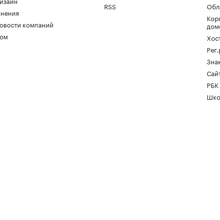
изайн
RSS
Обл
нения
Кор
овости компаний
дом
ом
Хос
Рег
Зна
Сайт
РБК
Шко