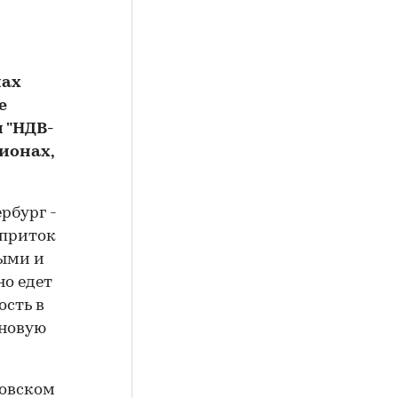
нах
е
 "НДВ-
ионах,
рбург -
 приток
ными и
но едет
ость в
еновую
овском