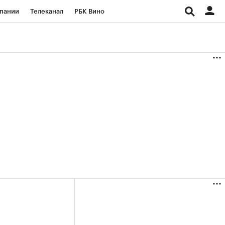
пании
Телеканал
РБК Вино
ациональные проекты
Город
аншизы
Газета
ка
Бизнес