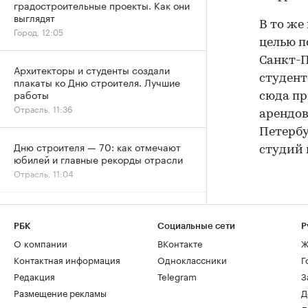
градостроительные проекты. Как они
выглядят
В то же
Город, 12:05
целью п
Санкт-П
Архитекторы и студенты создали
студент
плакаты ко Дню строителя. Лучшие
работы
сюда пр
Отрасль, 11:36
арендов
Петербу
Дню строителя — 70: как отмечают
студий 
юбилей и главные рекорды отрасли
Отрасль, 11:04
Рост цен на жилье в июле охватил все
округа Москвы
РБК
Социальные сети
Р
Жилье, 09:34
О компании
ВКонтакте
Ж
Контактная информация
Одноклассники
Г
Эксперты объяснили, почему жилье
Редакция
Telegram
З
для студентов надо было искать
Размещение рекламы
Д
«вчера»
РАДИО