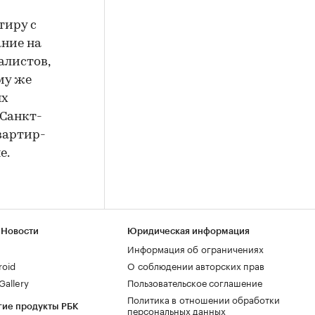
тиру с
ание на
алистов,
му же
ых
 Санкт-
вартир-
е.
 Новости
Юридическая информация
Информация об ограничениях
roid
О соблюдении авторских прав
allery
Пользовательское соглашение
Политика в отношении обработки
гие продукты РБК
персональных данных