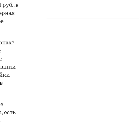
руб., в
ерная
ее
онах?
:
е
мпании
ойки
в
ее
, есть
с