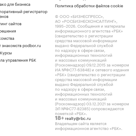
ако для бизнеса
Политика обработки файлов cookie
поративный регистратор
енов
© ООО «БИЗНЕСПРЕСС»,
АО «РОСБИЗНЕСКОНСАЛТИНГ»,
тинг сайтов
1995–2026
. Сообщения и материалы
.решения
информационного агентства «РБК»
(свидетельство о регистрации
комства
средства массовой информации
 знакомств podbor.ru
выдано Федеральной службой
по надзору в сфере связи,
 Курсы
информационных технологий
ла управления РБК
и массовых коммуникаций
(Роскомнадзор) 09.12.2015 за номером
ИА №ФС77-63848) и сетевого издания
«РБК» (свидетельство о регистрации
средства массовой информации
выдано Федеральной службой
по надзору в сфере связи,
информационных технологий
и массовых коммуникаций
(Роскомнадзор) 03.12.2021 за номером
ЭЛ №ФС77-82385) сопровождаются
пометкой «РБК».
realty@rbc.ru
18+
Владельцем сайта является
информационное агентство «РБК».