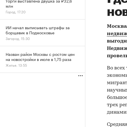
торги выставлена двушка за ₽32,6
млн
но
Город, 17:20
Москва,
ИИ начал выписывать штрафы за
борщевик в Подмосковье
недви
Загород, 15:30
выгодн
Недвиж
Назван район Москвы с ростом цен
провел
на новостройки в июле в 1,75 раза
Жилье, 13:55
Во всех
экономи
мигрант
научным
большое
трех ре
динами
Средняя