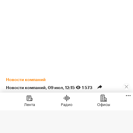
Новости компаний
Новости компаний
⁠,
09 июл, 12:15
1 573
ЖК «Светский лес» от ГК
Лента
Радио
Офисы
ТОЧНО стал лидером по
продажам на рынке
В Сочи определился новый лидер