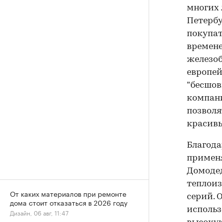
многих 
Петербу
покупат
времене
железоб
европей
"бесшов
компани
позволя
красивы
Благода
применя
Домодед
теплоиз
От каких материалов при ремонте
серий. 
дома стоит отказаться в 2026 году
использ
Дизайн, 06 авг, 11:47