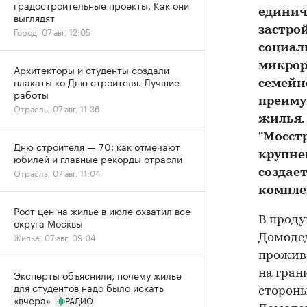
градостроительные проекты. Как они
единич
выглядят
застро
Город, 07 авг, 12:05
социал
микрор
Архитекторы и студенты создали
плакаты ко Дню строителя. Лучшие
семейн
работы
преиму
Отрасль, 07 авг, 11:36
жилья.
"Мосст
Дню строителя — 70: как отмечают
крупне
юбилей и главные рекорды отрасли
Отрасль, 07 авг, 11:04
создае
компле
Рост цен на жилье в июле охватил все
В проду
округа Москвы
Жилье, 07 авг, 09:34
Домодед
прожива
Эксперты объяснили, почему жилье
на гран
для студентов надо было искать
стороны
«вчера»
РАДИО