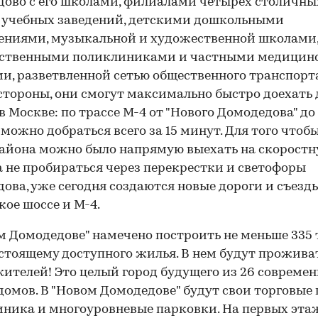
ово с его школами, филиалами четырех столичны
 учебных заведений, детскими дошкольными
ениями, музыкальной и художественной школами
рственными поликлиниками и частными медици
и, разветвленной сетью общественного транспорта
стороны, они смогут максимально быстро доехать 
в Москве: по трассе М-4 от "Нового Домодедова" д
 можно добраться всего за 15 минут. Для того чтоб
айона можно было напрямую выехать на скорост
 а не пробираться через перекрестки и светофоры
ова, уже сегодня создаются новые дороги и съезд
ое шоссе и М-4.
м Домодедове" намечено построить не меньше 335 т
стоящему доступного жилья. В нем будут проживат
 жителей! Это целый город будущего из 26 совреме
омов. В "Новом Домодедове" будут свои торговые 
ника и многоуровневые парковки. На первых эта