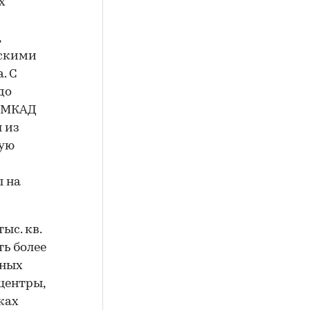
х
,
нскими
. С
до
о МКАД
ы из
ную
ы на
ыс. кв.
ь более
нных
центры,
жах