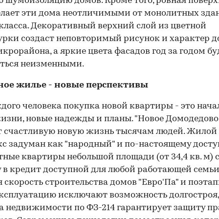
 шумоизоляцию домов. Кроме того, ровная поверх
елает эти дома неотличимыми от монолитных зда
класса. Декоративный верхний слой из цветной
рки создаст неповторимый рисунок и характер 
икрорайона, а яркие цвета фасадов год за годом бу
ться неизменными.
ное жилье - новые перспективы
дого человека покупка новой квартиры - это нача
изни, новые надежды и планы. "Новое Домодедово
 счастливую новую жизнь тысячам людей. Жилой
с задуман как "народный" и по-настоящему дост
ные квартиры небольшой площади (от 34,4 кв. м) 
 в кредит доступной для любой работающей семьи
 скорость строительства домов "Евро'Па" и поэта
эксплуатацию исключают возможность долгостроя,
 недвижимости по ФЗ-214 гарантирует защиту пр