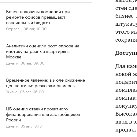
высокую
стен сд
Более половины компаний при
ремонте офисов превышают
бизнес-
изначальный бюджет
штукату
Отрасль, 06 авг, 10:00
этого м
сохраня
Аналитики оценили рост спроса на
ипотеку на разные квартиры в
Доступ
Москве
Деньги, 06 авг, 09:00
Для каж
новой ж
Временное явление: в июле снижение
подарит
цен на жилье резко замедлилось
комплек
Жилье, 06 авг, 06:00
компакт
покупку
ЦБ оценил ставки проектного
финансирования для застройщиков
Высокая
России
ввод в 
Деньги, 05 авг, 18:13
продажа