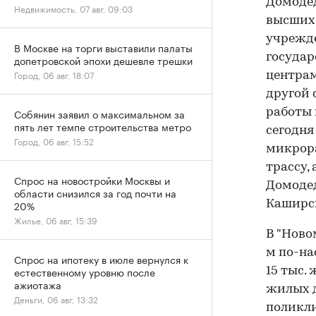
Домодед
Недвижимость, 07 авг, 09:03
высших
учрежд
В Москве на торги выставили палаты
госуда
допетровской эпохи дешевле трешки
Город, 06 авг, 18:07
центрам
другой 
Собянин заявил о максимальном за
работы 
пять лет темпе строительства метро
сегодня
Город, 06 авг, 15:52
микрор
трассу,
Спрос на новостройки Москвы и
Домодед
области снизился за год почти на
20%
Каширск
Жилье, 06 авг, 15:39
В "Ново
м по-на
Спрос на ипотеку в июле вернулся к
естественному уровню после
15 тыс.
ажиотажа
жилых д
Деньги, 06 авг, 13:32
поликли