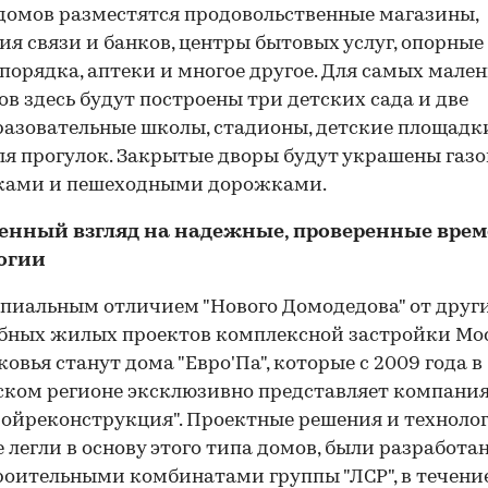
омов разместятся продовольственные магазины,
ия связи и банков, центры бытовых услуг, опорны
порядка, аптеки и многое другое. Для самых мале
ов здесь будут построены три детских сада и две
азовательные школы, стадионы, детские площадк
ля прогулок. Закрытые дворы будут украшены газо
ками и пешеходными дорожками.
енный взгляд на надежные, проверенные вре
огии
иальным отличием "Нового Домодедова" от друг
бных жилых проектов комплексной застройки Мо
овья станут дома "Евро'Па", которые с 2009 года в
ком регионе эксклюзивно представляет компани
ойреконструкция". Проектные решения и технолог
 легли в основу этого типа домов, были разработа
оительными комбинатами группы "ЛСР", в течени