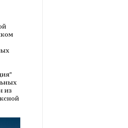
ой
яком
рых
ция"
льных
н из
ексной