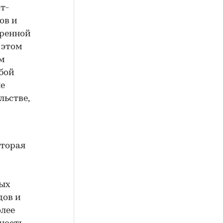
т-
ов и
еренной
 этом
ом
бой
ые
льстве,
оторая
вых
дов и
олее