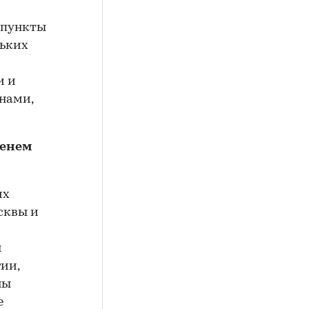
е пункты
ньких
и и
нами,
менем
их
сквы и
я
ии,
ны
е