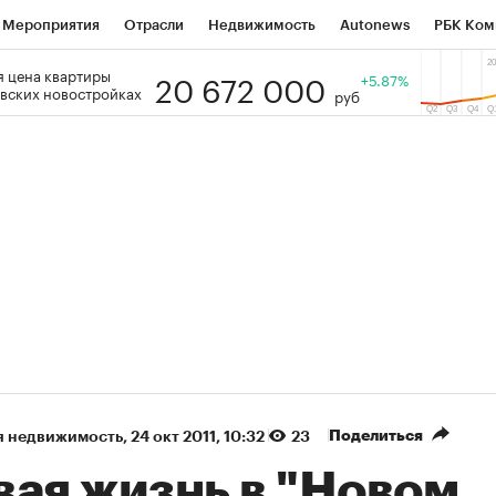
Мероприятия
Отрасли
Недвижимость
Autonews
РБК Ком
20 672 000
 цена квартиры
 РБК
РБК Образование
РБК Курсы
РБК Life
+5.87%
Тренды
Виз
вских новостройках
руб
ь
Крипто
РБК Бизнес-среда
Дискуссионный клуб
Исследо
зета
Спецпроекты СПб
Конференции СПб
Спецпроекты
кономика
Бизнес
Технологии и медиа
Финансы
Рынок на
(+39,04%)
(+30,78%)
К ₽1 400
«Русагро» ₽120
Купить
 SberCIB к 27.07.27
прогноз ПСБ к 26.07.27
Поделиться
я недвижимость
⁠,
24 окт 2011, 10:32
23
вая жизнь в "Новом