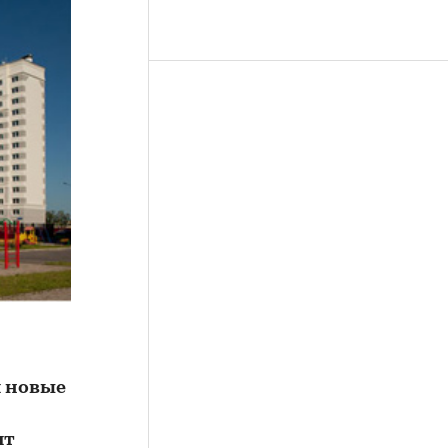
я новые
ят