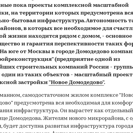
ные пока проекты комплексной масштабной
йки, на территории которых предусмотрена вс
ьно-бытовая инфраструктура. Автономность т
айонов, в которых все необходимое для счаст
ой жизни находится рядом с домом, - основное
щество и гарантия перспективности таких фо
 На юге от Москвы в городе Домодедово компа
ройреконструкция" (предприятие одной из
йших строительных компаний России - группы
т один из таких объектов - масштабный проект
ксной застройки
"Новое Домодедово"
.
манном, самодостаточном жилом комплексе "Нов
ово" предусмотрена вся необходимая для комфор
ния инфраструктура. Он вырастет как отдельный
ице Домодедова. Жителям нового микрорайона, с 
, будет доступна развитая инфраструктура город