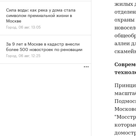
жилых д
Сила воды: как река у дома стала
отделен
символом премиальной жизни в
Москве
охраны 
Город, 06 авг, 13:05
новосел
общеобр
За 9 лет в Москве в кадастр внесли
аллеи д
более 500 новостроек по реновации
скамей
Город, 06 авг, 12:25
Соврем
технол
Принцип
масшта
Подмоск
Московс
"Мосстр
которые
домостр