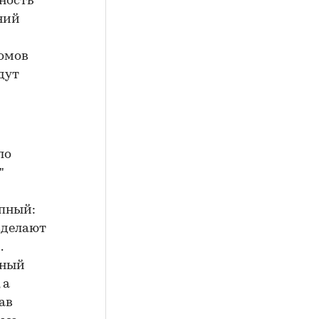
ность
ний
домов
дут
ло
"
упный:
сделают
.
пный
 а
ав