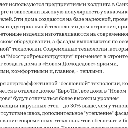
лет используются предприятиями холдинга в Санк
рге и завоевали высокую популярность у заказчик
елей. Эти дома создаются на базе надежной, пров
м индустриальной технологии домостроения, при
етонные изделия изготавливаются на современн
ском оборудовании, а фасады выполняются по осо
ной" технологии. Современные технологии, котор
я "Мосстройреконструкция" применяет в строите
т создать дома в «Новом Домодедове» яркими,
ми, комфортными и, главное, - теплыми.
ря энергоэффективной "бесшовной" технологии, к
ется в отделке домов "Евро'Па", все дома в "Новом
ове" будут отличаться более высоким уровнем
оляции наружных стен - до 30% выше, чем у типо
Отсутствие швов, дополнительное "утепление" фаса
ование современных стеклопакетов обеспечат и б