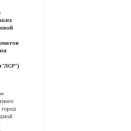
я
аких
ливой
рматов
ния
 "ЛСР")
ое
тного
 город
одной
а