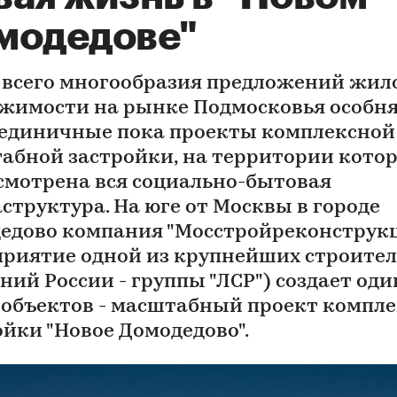
модедове"
 всего многообразия предложений жил
жимости на рынке Подмосковья особн
 единичные пока проекты комплексной
абной застройки, на территории кото
смотрена вся социально-бытовая
структура. На юге от Москвы в городе
едово компания "Мосстройреконструк
приятие одной из крупнейших строите
ний России - группы "ЛСР") создает оди
 объектов - масштабный проект компл
ойки "Новое Домодедово".