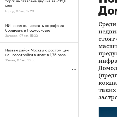
торги выставлена двушка за ₽32,6
млн
До
Город, 07 авг, 17:20
Среди
ИИ начал выписывать штрафы за
борщевик в Подмосковье
недви
Загород, 07 авг, 15:30
стоят
масшт
Назван район Москвы с ростом цен
преду
на новостройки в июле в 1,75 раза
Жилье, 07 авг, 13:55
инфра
Домод
(пред
компа
таких
застр