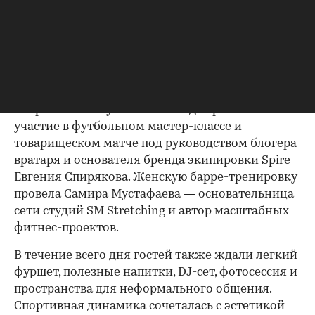
жизни района. Вместо традиционной
презентации участникам предложили лично
оценить одну из главных особенностей
локации — развитую спортивную среду.
Программа включала два параллельных
направления. Мужская команда приняла
участие в футбольном мастер-классе и
товарищеском матче под руководством блогера-
вратаря и основателя бренда экипировки Spire
Евгения Спирякова. Женскую барре-тренировку
провела Самира Мустафаева — основательница
сети студий SM Stretching и автор масштабных
фитнес-проектов.
В течение всего дня гостей также ждали легкий
фуршет, полезные напитки, DJ-сет, фотосессия и
пространства для неформального общения.
Спортивная динамика сочеталась с эстетикой