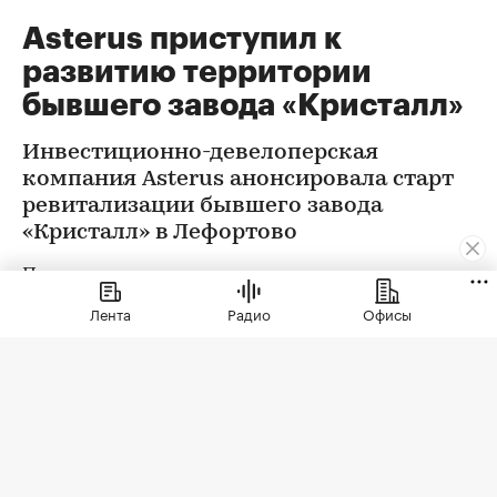
Asterus приступил к
развитию территории
бывшего завода «Кристалл»
Инвестиционно-девелоперская
компания Asterus анонсировала старт
ревитализации бывшего завода
«Кристалл» в Лефортово
Проект предусматривает реставрацию и
приспособление к современному
Лента
Радио
Офисы
использованию объекта культурного
наследия — ансамбля Московского казенного
винного склада № 1 и создание
многофункционального комплекса общей
площадью более 56 тыс. кв. м с офисной,
общественной, гастрономической, культурной и
образовательной инфраструктурой.