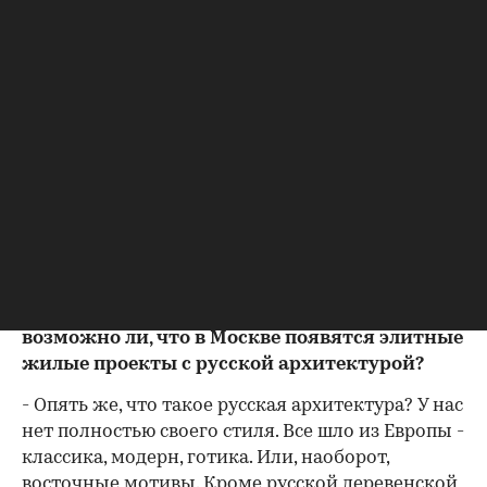
квартальной застройке? Это будет тяжелое
грузное монотонное здание: мало солнца, снег,
грязь. А нам хочется гулять по светлым и
красивым улицам. Зачем лишнюю серость
добавлять в наш город? Именно поэтому мы
сделаем Knightsbridge Private park не по-
английски светлым, но все-таки английским по
концепции и идее.
- На рынке элитных новостроек Москвы
всегда "балуются" заимствованием той или
иной архитектуры - то итальянский квартал,
то немецкая современная архитектура... А
возможно ли, что в Москве появятся элитные
жилые проекты с русской архитектурой?
- Опять же, что такое русская архитектура? У нас
нет полностью своего стиля. Все шло из Европы -
классика, модерн, готика. Или, наоборот,
восточные мотивы. Кроме русской деревенской