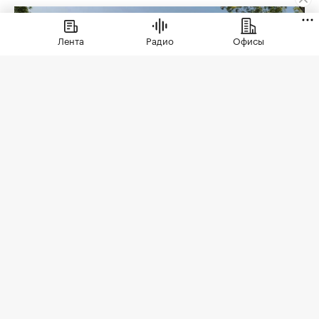
Лента
Радио
Офисы
Коллекционные дома ЭСТА
(Фото: ЭСТА)
Еще недавно премиальная недвижимость
говорила языком масштаба: площадь дома,
архитектура, престижный адрес,
инфраструктура. Сегодня запрос меняется. Для
собственников бизнеса, руководителей
компаний и людей, которые ежедневно