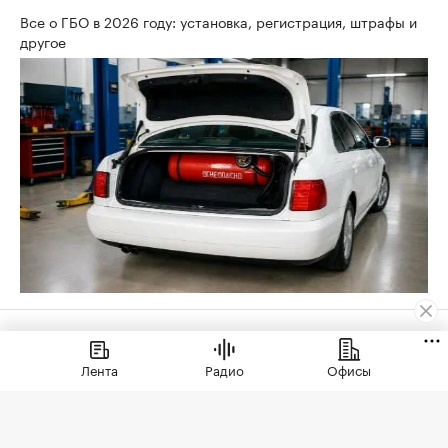
Все о ГБО в 2026 году: установка, регистрация, штрафы и
другое
Новости компаний
Лента
Радио
Офисы
Новости компаний
⁠,
03 июл, 12:45
797
Запрос на тишину: ЭСТА в
Сочи как новый стандарт