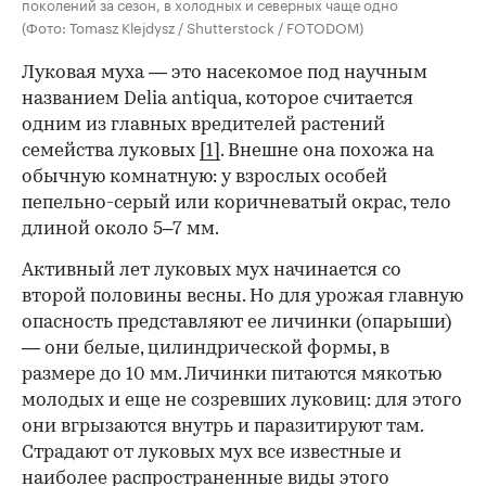
поколений за сезон, в холодных и северных чаще одно
(Фото: Tomasz Klejdysz / Shutterstock / FOTODOM)
Луковая муха — это насекомое под научным
названием Delia antiqua, которое считается
одним из главных вредителей растений
семейства луковых
[1]
. Внешне она похожа на
обычную комнатную: у взрослых особей
пепельно-серый или коричневатый окрас, тело
длиной около 5–7 мм.
Активный лет луковых мух начинается со
00:00
/
00:00
второй половины весны. Но для урожая главную
опасность представляют ее личинки (опарыши)
— они белые, цилиндрической формы, в
размере до 10 мм. Личинки питаются мякотью
молодых и еще не созревших луковиц: для этого
они вгрызаются внутрь и паразитируют там.
Страдают от луковых мух все известные и
наиболее распространенные виды этого