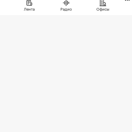
помощью ИИ выписан штраф 150 тыс.
Лента
Радио
Офисы
руб.
Фото: Andre Muller / Shutterstock / FOTODOM
В Подмосковье ИИ выписал первый штраф
собственнику земельного участка, на котором
обнаружен борщевик. Такая информация