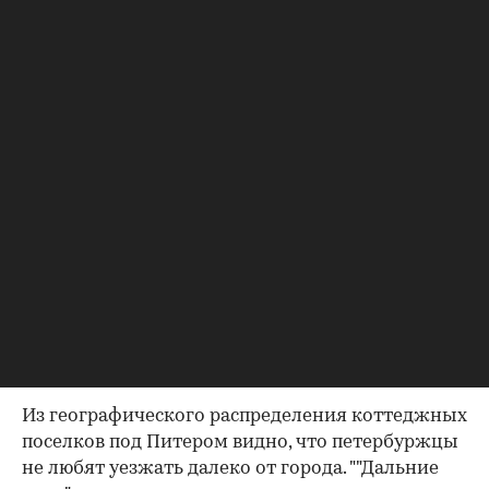
застройщиков в недавно построенных и
строящихся проектах ("Мариньи", "Репинские
усадьбы", Honka Nova). Здесь же есть и ряд
поселков с таунхаусами (Ollila, Bellagio Country
Club, Repino Village). Много особняков
выставлено на продажу в зоне сложившейся
стародачной застройки Сестрорецка, Репина,
Комарова и Зеленогорска", - рассказывает Павел
Пикалев из петербургского офиса Penny Lane
Realty.
В Knight Frank подсчитали, что 50% коттеджных
поселков премиум-класса и 73% бизнес-класса
расположены во Всеволожском районе
Ленобласти.
Из географического распределения коттеджных
поселков под Питером видно, что петербуржцы
не любят уезжать далеко от города. ""Дальние