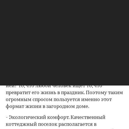
После революции порядки изменились, были
установлены кардинально другие правила
жизни общества - во главу угла стала
массовость, которая до сих пор является бичом
практически всех загородных поселков,
построенных в "шанхайском" стиле, без
соблюдения единого архитектурного и
социального решения.
Но идея осталась жива, изобретать ее не надо -
надо просто распознать ее. Так что же вечного в
ней? То, что любой человек ищет то, что
превратит его жизнь в праздник. Поэтому таким
огромным спросом пользуется именно этот
формат жизни в загородном доме.
- Экологический комфорт. Качественный
коттеджный поселок располагается в