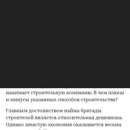
можно проводить в него все коммуникации и
заканчивать строительство. Стоит отметить и
то, что деревянный дом простоит 50-60 лет, а
каменный прослужит до 80 лет.
Следующий вопрос - это организация
строительного процесса. Существует два способа
строительства загородного дома. Первый способ
- хозяин занимается
строительством
самостоятельно
, выполняя обязанности
прораба, нанимает рабочих, закупает
стройматериалы, контролирует качество
выполненных работ. Второй способ - хозяин
нанимает строительную компанию. В чем плюсы
и минусы указанных способов строительства?
Главным достоинством найма бригады
строителей является относительная дешевизна.
Однако зачастую экономия оказывается весьма